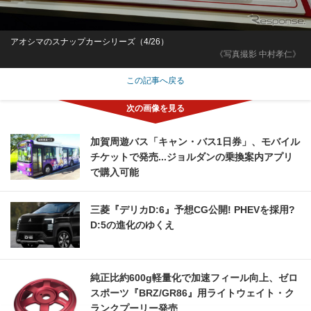
アオシマのスナップカーシリーズ（4/26）
《写真撮影 中村孝仁》
この記事へ戻る
加賀周遊バス「キャン・バス1日券」、モバイル
チケットで発売...ジョルダンの乗換案内アプリ
で購入可能
三菱『デリカD:6』予想CG公開! PHEVを採用?
D:5の進化のゆくえ
純正比約600g軽量化で加速フィール向上、ゼロ
スポーツ『BRZ/GR86』用ライトウェイト・ク
ランクプーリー発売