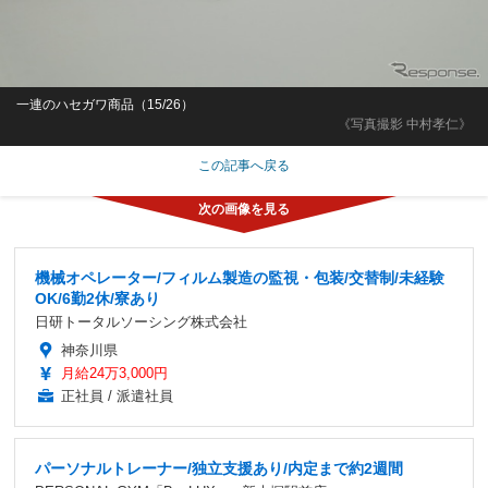
一連のハセガワ商品（15/26）
《写真撮影 中村孝仁》
この記事へ戻る
機械オペレーター/フィルム製造の監視・包装/交替制/未経験
OK/6勤2休/寮あり
日研トータルソーシング株式会社
神奈川県
月給24万3,000円
正社員 / 派遣社員
パーソナルトレーナー/独立支援あり/内定まで約2週間