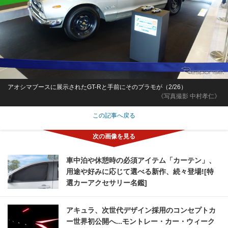
アオシマブースに展示されたGT-Rと手前にそのプラモが（2/26）
《写真撮影 中村孝仁》
この記事へ戻る
車中泊や休憩時の必須アイテム「カーテン」、
用途や好みに応じて選べる新作、続々登場![特
選カーアクセサリー名鑑]
アキュラ、次世代デザイン採用のコンセプトカ
ー世界初公開へ...モントレー・カー・ウィーク