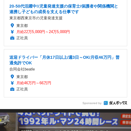
20-50代活躍中!/児童発達支援の保育士/保護者や関係機関と
連携し子どもの成長を支える仕事です
東京都西東京市の児童発達支援
東京都
月給22万5,000円～24万5,000円
正社員
送迎ドライバー「月休17日以上/週3日～OK/月収46万円」普
通免許でOK
合同会社beatle
東京都
月給46万円～66万円
正社員
Sponsored by