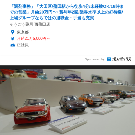
「調剤事務」「大田区/蒲田駅から徒歩4分/未経験OK/18時ま
での営業」月給20万円〜+賞与年2回/業界水準以上の好待遇/
上場グループならではの退職金・手当も充実
そうごう薬局 西蒲田店
東京都
月給21万5,000円～
正社員
Sponsored by