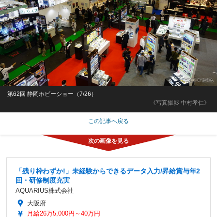
第62回 静岡ホビーショー（7/26）
《写真撮影 中村孝仁》
この記事へ戻る
「残り枠わずか!」未経験からできるデータ入力/昇給賞与年2
回・研修制度充実
AQUARIUS株式会社
大阪府
月給26万5,000円～40万円