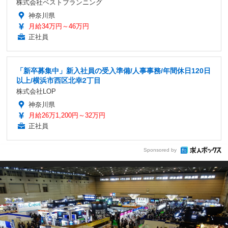
株式会社ベストプランニング
神奈川県
月給34万円～46万円
正社員
「新卒募集中」新入社員の受入準備/人事事務/年間休日120日
以上/横浜市西区北幸2丁目
株式会社LOP
神奈川県
月給26万1,200円～32万円
正社員
Sponsored by