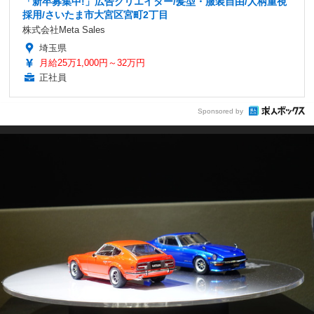
「新卒募集中!」広告クリエイター/髪型・服装自由/人柄重視
採用/さいたま市大宮区宮町2丁目
株式会社Meta Sales
埼玉県
月給25万1,000円～32万円
正社員
Sponsored by