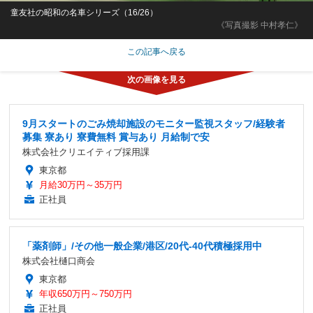
童友社の昭和の名車シリーズ（16/26）
《写真撮影 中村孝仁》
この記事へ戻る
9月スタートのごみ焼却施設のモニター監視スタッフ/経験者
募集 寮あり 寮費無料 賞与あり 月給制で安
株式会社クリエイティブ採用課
東京都
月給30万円～35万円
正社員
「薬剤師」/その他一般企業/港区/20代-40代積極採用中
株式会社樋口商会
東京都
年収650万円～750万円
正社員