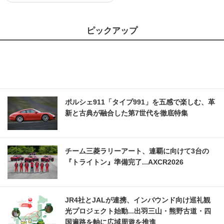
ピックアップ
ポルシェ911「タイプ991」を五感で楽しむ、革
新と古典が融合した第7世代を徹底特集
チーム三菱ラリーアート、連覇に向けて3台の
『トライトン』準備完了...AXCR2026
JR4社とJALが連携、インバウンド向け巡礼観
光プロジェクト始動...出羽三山・熊野古道・四
国遍路を軸に広域周遊を推進