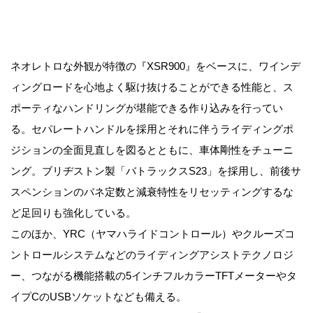
ネオレトロな外観が特徴の『XSR900』をベースに、ワインデ
ィングロードを心地よく駆け抜けることができる性能と、ス
ポーティなハンドリングが堪能できる作り込みを行ってい
る。セパレートハンドルを採用とそれに伴うライディングポ
ジションの全面見直しを図るとともに、車体剛性をチューニ
ング。ブリヂストン製「バトラックスS23」を採用し、前後サ
スペンションのバネ定数と減衰特性をリセッティングするな
ど足回りも強化している。
このほか、YRC（ヤマハライドコントロール）やクルーズコ
ントロールシステムなどのライディングアシストテクノロジ
ー、つながる機能搭載の5インチフルカラーTFTメーターやタ
イプCのUSBソケットなども備える。