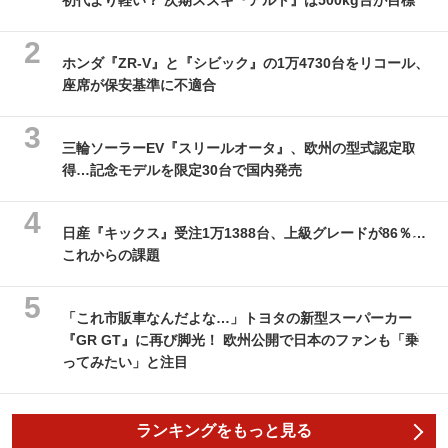
初代より軽い？ 次期スズキ『アルト』は500kg台が目標
ホンダ『ZR-V』と『シビック』の1万4730台をリコール、
座席が保安基準に不適合
三輪ソーラーEV『スリールオータ』、欧州の型式認定取
得…記念モデルを限定30台で国内発売
日産『キックス』受注1万1388台、上級グレードが86％…
これからの課題
「これ市販車なんだよな…」トヨタの新型スーパーカー
『GR GT』に再び脚光！ 欧州公開で日本のファンも「乗
ってみたい」と注目
ランキングをもっと見る