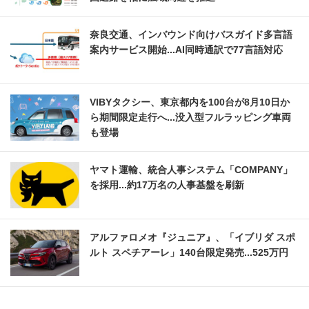
奈良交通、インバウンド向けバスガイド多言語
案内サービス開始...AI同時通訳で77言語対応
VIBYタクシー、東京都内を100台が8月10日か
ら期間限定走行へ...没入型フルラッピング車両
も登場
ヤマト運輸、統合人事システム「COMPANY」
を採用...約17万名の人事基盤を刷新
アルファロメオ『ジュニア』、「イブリダ スポ
ルト スペチアーレ」140台限定発売...525万円