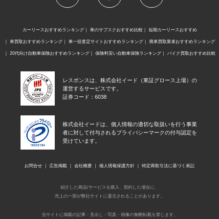
カーリースおすすめランキング
車のサブスクおすすめ比較
短期カーリースおすすめ
車買取おすすめランキング
車一括査定サイトおすすめランキング
廃車買取業者おすすめランキング
20代向け自動車保険おすすめランキング
保険料安い自動車保険ランキング
バイク買取おすすめ比較
レスポンスは、株式会社イード（東証グロース上場）の
運営するサービスです。
証券コード：6038
株式会社イードは、個人情報の適切な取扱いを行う事業
者に対して付与されるプライバシーマークの付与認定を
受けています。
お問合せ
広告掲載
会社概要
個人情報保護方針
特定商取引法に基づく表記
紹介した商品/サービスを購入、契約した場合に、
売上の一部が弊社サイトに還元されることがあります。
当サイトに掲載の記事・見出し・写真・画像の無断転載を禁じます。