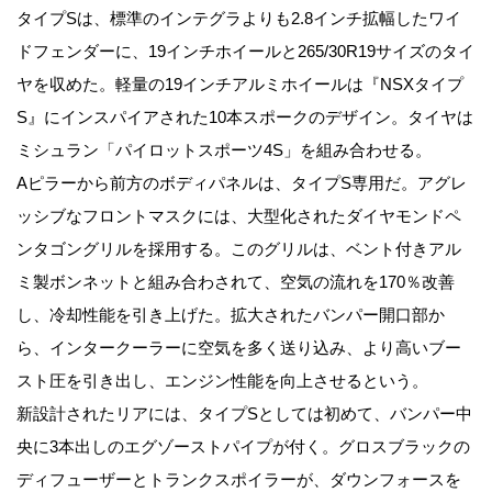
タイプSは、標準のインテグラよりも2.8インチ拡幅したワイ
ドフェンダーに、19インチホイールと265/30R19サイズのタイ
ヤを収めた。軽量の19インチアルミホイールは『NSXタイプ
S』にインスパイアされた10本スポークのデザイン。タイヤは
ミシュラン「パイロットスポーツ4S」を組み合わせる。
Aピラーから前方のボディパネルは、タイプS専用だ。アグレ
ッシブなフロントマスクには、大型化されたダイヤモンドペ
ンタゴングリルを採用する。このグリルは、ベント付きアル
ミ製ボンネットと組み合わされて、空気の流れを170％改善
し、冷却性能を引き上げた。拡大されたバンパー開口部か
ら、インタークーラーに空気を多く送り込み、より高いブー
スト圧を引き出し、エンジン性能を向上させるという。
新設計されたリアには、タイプSとしては初めて、バンパー中
央に3本出しのエグゾーストパイプが付く。グロスブラックの
ディフューザーとトランクスポイラーが、ダウンフォースを