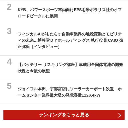
KYB、パワースポーツ車両向けEPSを米ポラリス社のオフ
ロードビークルに展開
フィジカルAIがもたらす自動車業界の地殻変動とモビリテ
ィの未来…博報堂ＤＹホールディングス 執行役員 CAIO 森
正弥氏［インタビュー］
【バッテリー リスキリング講座】車載用全固体電池の開発
状況と今後の展望
ジョイフル本田、宇都宮店にソーラーカーポート設置…ホ
ームセンター業界最大級の発電容量1126.4kW
ランキングをもっと見る