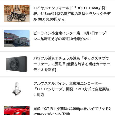
ロイヤルエンフィールド『BULLET 650』発
表、648cc並列2気筒搭載の新型クラシックモデ
ル 98万0100円から
ビーライン小倉東インター店、8月7日オープ
ン...九州道そばの国道10号線沿いに
パワフル派もナチュラル派も「ボックスサブウ
ーファー」に要注目[低音を制する者はカーオー
ディオを制す]
アルプスアルパイン、車載用エンコーダー
「EC11Pシリーズ」開発...SMD方式で自動実装
に対応
日産『GT-R』次期型は1000ps級ハイブリッド?
R36のデザインを予測!