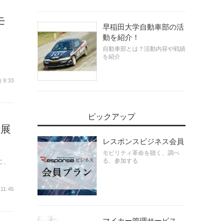
モ
早稲田大学自動車部の活
動を紹介！
自動車部とは？活動内容や戦績
を紹介
) 9:33
ピックアップ
出展
レスポンスビジネス会員
モビリティ革命を聴く、調べ
る、参加する
に、
 11:45
マイカー管理サービス