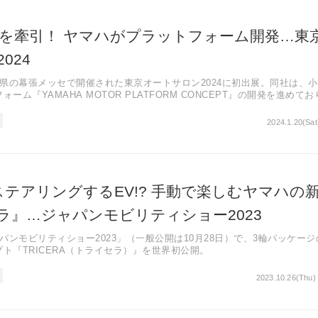
来を牽引！ ヤマハがプラットフォーム開発…東
024
県の幕張メッセで開催された東京オートサロン2024に初出展。同社は、
ーム『YAMAHA MOTOR PLATFORM CONCEPT』の開発を進めてお
、幅広い活用アイデアや共創・協業パートナーの探索を目指した。
2024.1.20(Sat
ステアリングするEV!? 手動で楽しむヤマハの
ラ』…ジャパンモビリティショー2023
パンモビリティショー2023」（一般公開は10月28日）で、3輪パッケージ
ト『TRICERA（トライセラ）』を世界初公開。
2023.10.26(Thu)