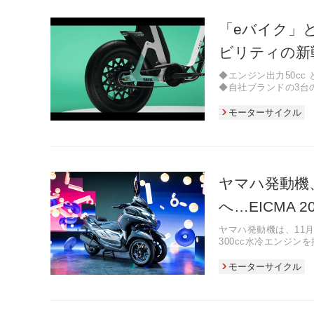
「eバイク」
ビリティの新
◆エンジン出力50cc
◆自社ブランドの3台の
◆原付とeバイクにア
モーターサイクル
ヤマハ発動機
へ…EICMA 20
ヤマハ発動機は、11月
300cc水冷エンジン
モーターサイクル