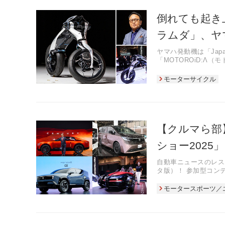
倒れても起き
ラムダ」、ヤ
ヤマハ発動機は「Japan
「MOTOROiD:Λ
しいモビリティだ。
モーターサイクル
【クルマら部
ショー2025
自動車ニュースのレス
タ版）！ 参加型コン
すクイズを出題！
モータースポーツ／