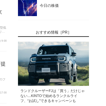
今日の株価
京
小型低
り、
おすすめ情報［PR］
) 9:00
新提
のフ
ランドクルーザーFJは「買う」だけじゃ
 17:00
ない…KINTOで始めるランクルライ
フ、“お試し”できるキャンペーンも