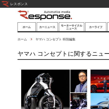
レスポンス
モーターサイクル
ホーム
カーニュース
カーライフ
ニュース
ニューモデル
ニューモデル
カスタマイズ
ホーム
ヤマハ コンセプト 特別編集
試乗記
試乗記
カーグッズ
ヤマハ コンセプトに関するニュ
道路交通/社会
カーオーディオ
鉄道
モータースポー
ツ/エンタメ
船舶
航空
宇宙