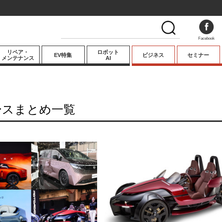
Facebook
リペア・
ロボット
EV特集
ビジネス
セミナー
メンテナンス
AI
プレミアム
業界動向
ースまとめ一覧
テクノロジー
キーパーソンイ
ンタビュー