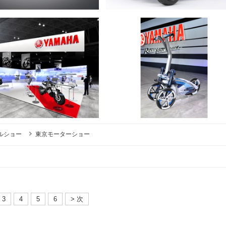
ルショー
東京モーターショー
3
4
5
6
> 次