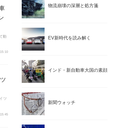
物流崩壊の深層と処方箋
車
ン
て動
EV新時代を読み解く
15:10
インド・新自動車大国の素顔
イツ
イツ
新聞ウォッチ
 15:45