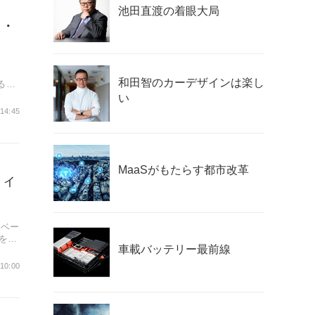
池田直渡の着眼大局
ド・
和田智のカーデザインは楽し
る新
い
 14:45
MaaSがもたらす都市改革
ティ
（ベー
を試
車載バッテリー最前線
 10:00