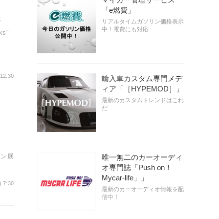
「e燃費」
展
リアルタイムガソリン価格表示
中！電費にも対応
s"
 12:30
輸入車カスタム専門メデ
ィア「［HYPEMOD］」
最新のカスタムトレンドはこれ
だ
イン展
唯一無二のカーオーディ
オ専門誌「Push on！
Mycar-life」」
) 7:30
最新のカーオーディオ情報を配
信中！