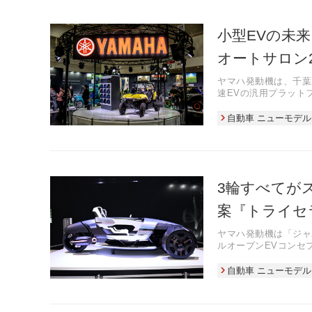
小型EVの未
オートサロン2
ヤマハ発動機は、千葉
速EVの汎用プラットフォ
このイベントを通じて
自動車 ニューモデル
3輪すべてが
案『トライセ
ヤマハ発動機は「ジャ
ルオープンEVコンセプ
自動車 ニューモデル