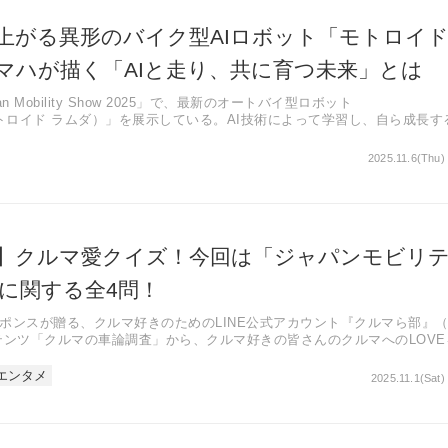
上がる異形のバイク型AIロボット「モトロイ
マハが描く「AIと走り、共に育つ未来」とは
 Mobility Show 2025」で、最新のオートバイ型ロボット
（モトロイド ラムダ）」を展示している。AI技術によって学習し、自ら成長す
2025.11.6(Thu)
】クルマ愛クイズ！今回は「ジャパンモビリ
」に関する全4問！
ポンスが贈る、クルマ好きのためのLINE公式アカウント『クルマら部』
テンツ「クルマの車論調査」から、クルマ好きの皆さんのクルマへのLOVE
エンタメ
2025.11.1(Sat)