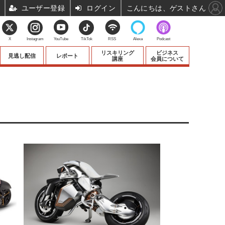
ユーザー登録
ログイン
こんにちは、ゲストさん
X
Instagram
YouTube
TikTok
RSS
Alexa
Podcast
リスキリング
ビジネス
見逃し配信
レポート
講座
会員について