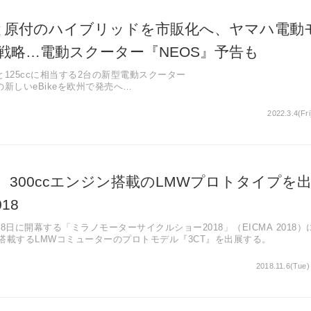
と原付のハイブリッドを市販化へ、ヤマハ電動
戦略…電動スクーター『NEOS』予告も
 と125ccに相当する2台の新型電動スクーター
新しいeBikeを欧州で発売へ
ーバンテレーン性能を組み合わせたコンセプト『B01』
2022.3.4(Fri
、300ccエンジン搭載のLMWプロトタイプを
18
8日に開幕する「ミラノモーターサイクルショー2018」（EICMA 2018）
を搭載するLMWコミューターのプロトモデル『3CT』を出展する。
2018.11.6(Tue)