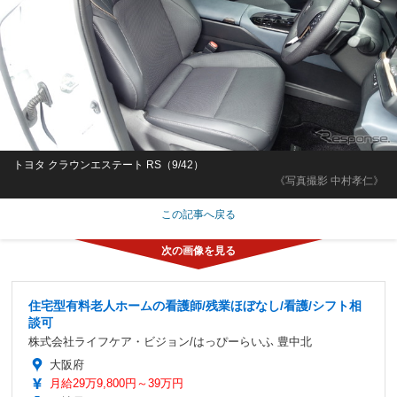
トヨタ クラウンエステート RS（9/42）
《写真撮影 中村孝仁》
この記事へ戻る
住宅型有料老人ホームの看護師/残業ほぼなし/看護/シフト相
談可
株式会社ライフケア・ビジョン/はっぴーらいふ 豊中北
大阪府
月給29万9,800円～39万円