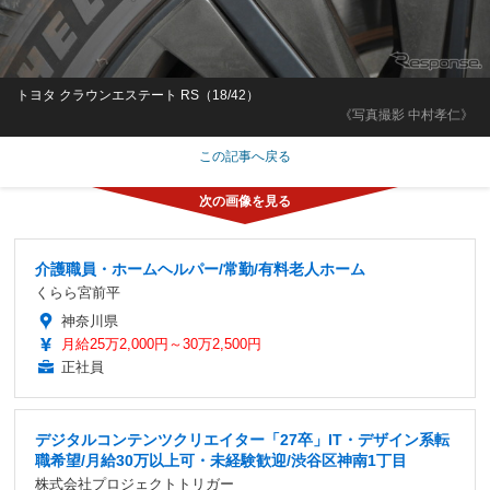
トヨタ クラウンエステート RS（18/42）
《写真撮影 中村孝仁》
この記事へ戻る
介護職員・ホームヘルパー/常勤/有料老人ホーム
くらら宮前平
神奈川県
月給25万2,000円～30万2,500円
正社員
デジタルコンテンツクリエイター「27卒」IT・デザイン系転
職希望/月給30万以上可・未経験歓迎/渋谷区神南1丁目
株式会社プロジェクトトリガー