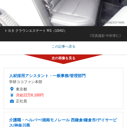
トヨタ クラウンエステート RS（10/42）
《写真撮影 中村孝仁》
この記事へ戻る
人材採用アシスタント・一般事務/管理部門
学研ココファン本部
東京都
月給22万8,100円
正社員
介護職・ヘルパー/湘南モノレール 西鎌倉/鎌倉市/デイサービ
ス/神奈川県