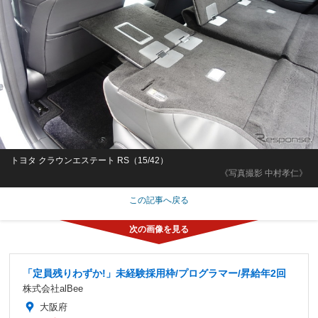
トヨタ クラウンエステート RS（15/42）
《写真撮影 中村孝仁》
この記事へ戻る
「定員残りわずか!」未経験採用枠/プログラマー/昇給年2回
株式会社alBee
大阪府