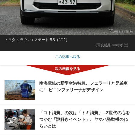
トヨタ クラウンエステート RS（4/42）
《写真撮影 中村孝仁》
この記事へ戻る
南海電鉄の新型空港特急、フェラーリと兄弟車
に!...ピニンファリーナがデザイン
「コト消費」の次は「トキ消費」...Z世代の心を
つかむ「謎解きイベント」、ヤマハ発動機のね
らいとは