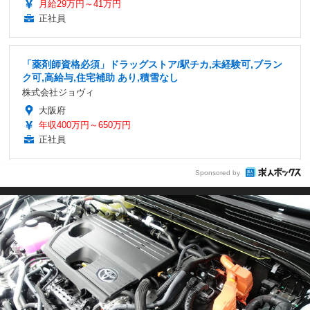
月給29万円～41万円
正社員
「薬剤師資格必須」ドラッグストア/駅チカ,未経験可,ブラン
ク可,高給与,住宅補助 あり,積雪なし
株式会社ジョヴィ
大阪府
年収400万円～650万円
正社員
Sponsored by