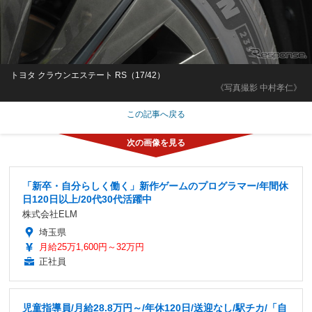
トヨタ クラウンエステート RS（17/42）
《写真撮影 中村孝仁》
この記事へ戻る
「新卒・自分らしく働く」新作ゲームのプログラマー/年間休
日120日以上/20代30代活躍中
株式会社ELM
埼玉県
月給25万1,600円～32万円
正社員
児童指導員/月給28.8万円～/年休120日/送迎なし/駅チカ/「自