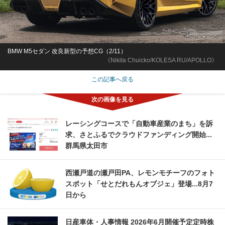
BMW M5セダン 改良新型の予想CG（2/11）
《Nikita Chuicko/KOLESA RU/APOLLO》
この記事へ戻る
レーシングコースで「自動車産業のまち」を訴
求、さとふるでクラウドファンディング開始...
群馬県太田市
西瀬戸道の瀬戸田PA、レモンモチーフのフォト
スポット「せとだれもんオブジェ」登場...8月7
日から
日産車体・人事情報 2026年6月開催予定定時株