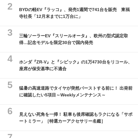
BYDの軽EV『ラッコ』、発売1週間で741台を販売 東福
寺社長「12月末までに1万台に」
三輪ソーラーEV『スリールオータ』、欧州の型式認定取
得…記念モデルを限定30台で国内発売
ホンダ『ZR-V』と『シビック』の1万4730台をリコール、
座席が保安基準に不適合
猛暑の高速道路でタイヤが突然バーストする前に！ 出発前
に確認したい5項目～Weeklyメンテナンス～
見えない死角を一掃！ 駐車も後席確認もラクになる「サポ
ートミラー」［特選カーアクセサリー名鑑］