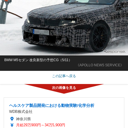
BMW M5セダン 改良新型の予想CG（5/11）
《APOLLO NEWS SERVICE》
この記事へ戻る
ヘルスケア製品開発における動物実験/化学分析
WDB株式会社
神奈川県
月給29万900円～34万5,900円