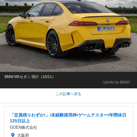
BMW M5セダン 現行（10/11）
《photo by BMW》
この記事へ戻る
「定員残りわずか!」/未経験採用枠/ゲームテスター/年間休日
125日以上
GOEN株式会社
大阪府