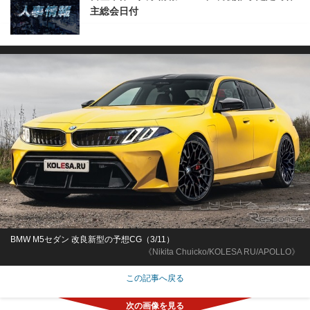
主総会日付
BMW M5セダン 改良新型の予想CG（3/11）
《Nikita Chuicko/KOLESA RU/APOLLO》
この記事へ戻る