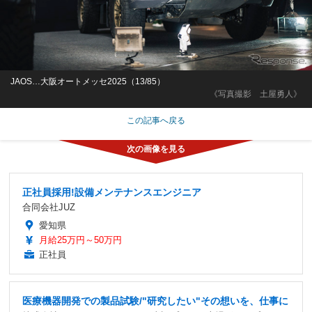
JAOS…大阪オートメッセ2025（13/85）
《写真撮影 土屋勇人》
この記事へ戻る
正社員採用!設備メンテナンスエンジニア
合同会社JUZ
愛知県
月給25万円～50万円
正社員
医療機器開発での製品試験/"研究したい"その想いを、仕事に