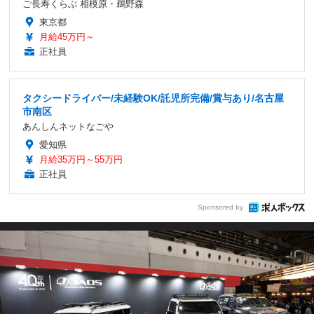
ご長寿くらぶ 相模原・鵜野森
東京都
月給45万円～
正社員
タクシードライバー/未経験OK/託児所完備/賞与あり/名古屋
市南区
あんしんネットなごや
愛知県
月給35万円～55万円
正社員
Sponsored by