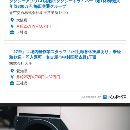
タクシーアプリGO搭載のタクシードライバー 1勤1休制/最大
年収600万円/梅田交通グループ
青空交通株式会社本社営業所12987
大阪府
月給25万円～50万円
正社員
「27卒」工場内軽作業スタッフ「正社員/育休実績あり」未経
験歓迎・即入寮可・名古屋市中村区那古野1丁目
株式会社大斗
愛知県
月給25万4,700円～32万円
正社員
Sponsored by