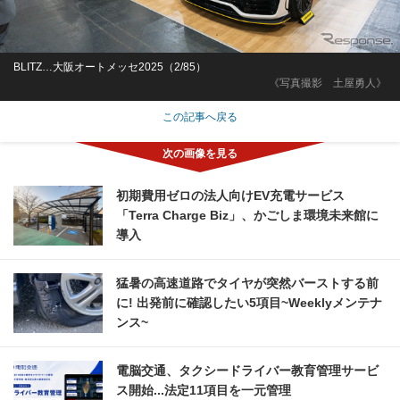
BLITZ…大阪オートメッセ2025（2/85）
《写真撮影 土屋勇人》
この記事へ戻る
初期費用ゼロの法人向けEV充電サービス
「Terra Charge Biz」、かごしま環境未来館に
導入
猛暑の高速道路でタイヤが突然バーストする前
に! 出発前に確認したい5項目~Weeklyメンテナ
ンス~
電脳交通、タクシードライバー教育管理サービ
ス開始...法定11項目を一元管理