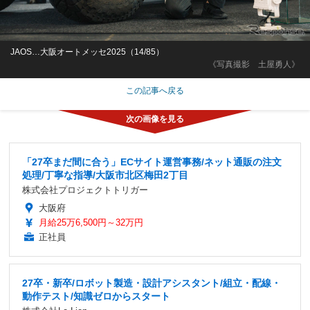
JAOS…大阪オートメッセ2025（14/85）
《写真撮影 土屋勇人》
この記事へ戻る
「27卒まだ間に合う」ECサイト運営事務/ネット通販の注文
処理/丁寧な指導/大阪市北区梅田2丁目
株式会社プロジェクトトリガー
大阪府
月給25万6,500円～32万円
正社員
27卒・新卒/ロボット製造・設計アシスタント/組立・配線・
動作テスト/知識ゼロからスタート