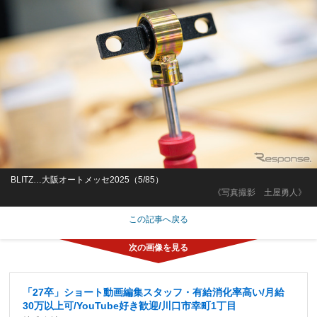
BLITZ…大阪オートメッセ2025（5/85）
《写真撮影 土屋勇人》
この記事へ戻る
「27卒」ショート動画編集スタッフ・有給消化率高い/月給
30万以上可/YouTube好き歓迎/川口市幸町1丁目