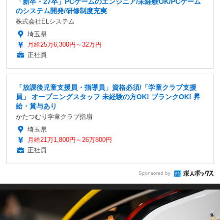
「新卒・27卒」PCゲームのエンジニア/未経験OK/PCゲーム
のシステム開発/研修制度充実
株式会社ELシステム
埼玉県
月給25万6,300円～32万円
正社員
「放課後児童支援員・指導員」資格必須/「学童クラブ支援
員」 オープニングスタッフ 未経験の方OK! ブランクOK! 昇
給・賞与あり
かたつむり学童クラブ指扇
埼玉県
月給21万1,800円～26万800円
正社員
Sponsored by