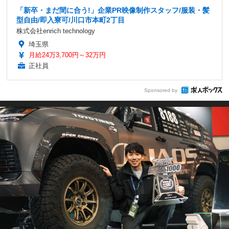
「新卒・まだ間に合う!」企業PR映像制作スタッフ/服装・髪
型自由/即入寮可/川口市本町2丁目
株式会社enrich technology
埼玉県
月給24万3,700円～32万円
正社員
Sponsored by