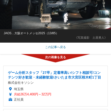
JAOS…大阪オートメッセ2025（13/85）
《写真撮影 土屋勇人》
この記事へ戻る
ゲーム分析スタッフ「27卒」定着率高い/シフト相談可/コン
テンツ好き歓迎・未経験歓迎/さいたま市大宮区桜木町1丁目
株式会社キソシン
埼玉県
月給26万4,400円～32万円
正社員