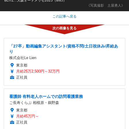
BLITZ…大阪オートメッセ2025（8/85）
《写真撮影 土屋勇人》
この記事へ戻る
「27卒」動画編集アシスタント/資格不問/土日祝休み/昇給あ
り
株式会社Le Lien
東京都
月給25万2,500円～32万円
正社員
看護師 有料老人ホームでの訪問看護業務
ご長寿くらぶ 相模原・鵜野森
東京都
月給45万円～
正社員