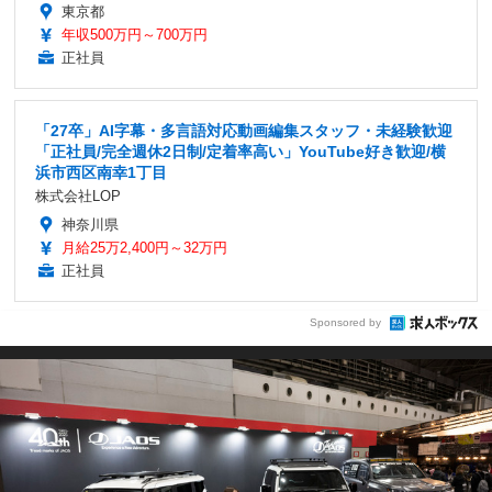
東京都
年収500万円～700万円
正社員
「27卒」AI字幕・多言語対応動画編集スタッフ・未経験歓迎
「正社員/完全週休2日制/定着率高い」YouTube好き歓迎/横
浜市西区南幸1丁目
株式会社LOP
神奈川県
月給25万2,400円～32万円
正社員
Sponsored by