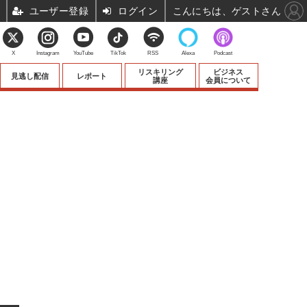
ユーザー登録
ログイン
こんにちは、ゲストさん
X
Instagram
YouTube
TikTok
RSS
Alexa
Podcast
リスキリング
ビジネス
見逃し配信
レポート
講座
会員について