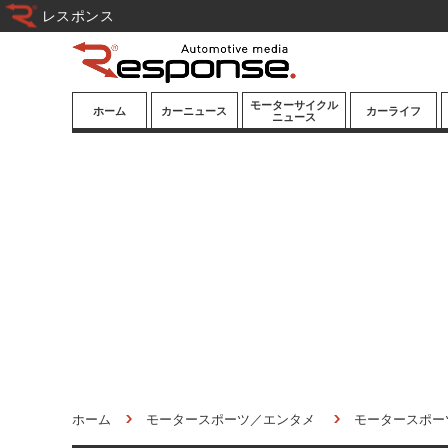
レスポンス
モーターサイクル
ホーム
カーニュース
カーライフ
ニュース
ニューモデル
ニューモデル
カスタマイズ
試乗記
試乗記
カーグッズ
道路交通/社会
カーオーディオ
鉄道
モータースポー
ツ/エンタメ
船舶
航空
宇宙
ホーム
モータースポーツ／エンタメ
モータースポー