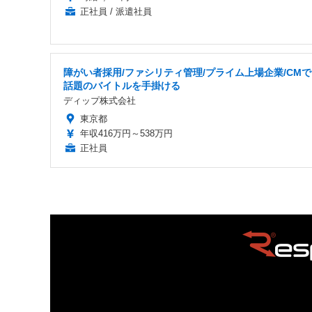
正社員 / 派遣社員
障がい者採用/ファシリティ管理/プライム上場企業/CM
話題のバイトルを手掛ける
ディップ株式会社
東京都
年収416万円～538万円
正社員