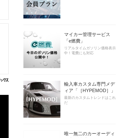
マイカー管理サービス
「e燃費」
リアルタイムガソリン価格表示
中！電費にも対応
輸入車カスタム専門メデ
ィア「［HYPEMOD］」
最新のカスタムトレンドはこれ
だ
唯一無二のカーオーディ