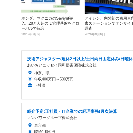
ホンダ、マクニカのSaviynt導
アイシン、内陸部の商用車
入...28万人超のID管理基盤をグロ
素ステーションでオンサイ
ーバルで統合
調査
2026年8月6日
2026年8月6日
技術アジャスター/週休2日以上/土日両日固定休み/日曜
あいおいニッセイ同和損害保険株式会社
神奈川県
年収400万円～530万円
正社員
紹介予定:正社員・IT企業での経理事務!月次決算
マンパワーグループ株式会社
東京都
時給1,950円