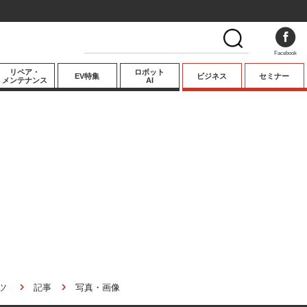
Facebook
リペア・
ロボット
EV特集
ビジネス
セミナー
メンテナンス
AI
プレミアム
業界動向
テクノロジー
キーパーソンイ
ンタビュー
ツ
記事
写真・画像