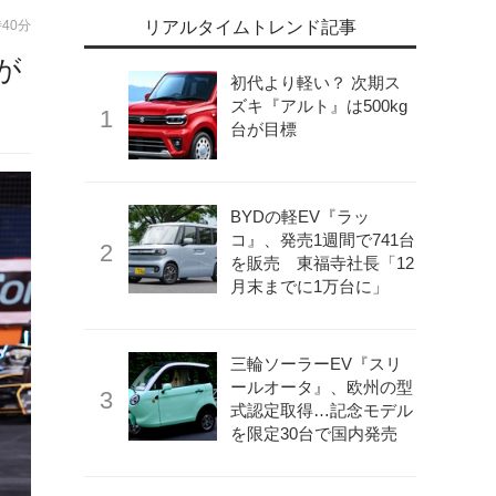
時40分
リアルタイムトレンド記事
が
初代より軽い？ 次期ス
ズキ『アルト』は500kg
台が目標
BYDの軽EV『ラッ
コ』、発売1週間で741台
を販売 東福寺社長「12
月末までに1万台に」
三輪ソーラーEV『スリ
ールオータ』、欧州の型
式認定取得…記念モデル
を限定30台で国内発売