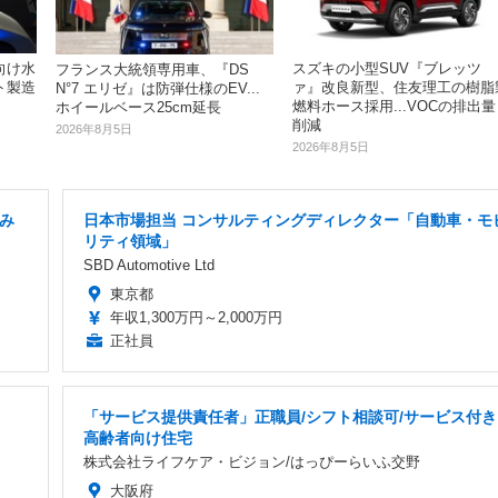
向け水
スズキの小型SUV『ブレッツ
フランス大統領専用車、『DS
ト製造
ァ』改良新型、住友理工の樹脂
N°7 エリゼ』は防弾仕様のEV...
燃料ホース採用...VOCの排出量
ホイールベース25cm延長
削減
2026年8月5日
2026年8月5日
休み
日本市場担当 コンサルティングディレクター「自動車・モ
リティ領域」
SBD Automotive Ltd
東京都
年収1,300万円～2,000万円
正社員
「サービス提供責任者」正職員/シフト相談可/サービス付き
高齢者向け住宅
株式会社ライフケア・ビジョン/はっぴーらいふ交野
大阪府