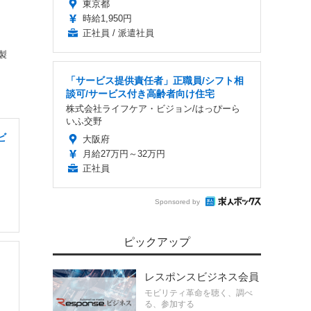
東京都
時給1,950円
正社員 / 派遣社員
製
「サービス提供責任者」正職員/シフト相
談可/サービス付き高齢者向け住宅
株式会社ライフケア・ビジョン/はっぴーら
いふ交野
ビ
大阪府
月給27万円～32万円
正社員
Sponsored by
ピックアップ
レスポンスビジネス会員
モビリティ革命を聴く、調べ
る、参加する