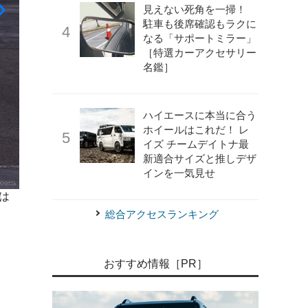
見えない死角を一掃！
駐車も後席確認もラクに
なる「サポートミラー」
［特選カーアクセサリー
名鑑］
ハイエースに本当に合う
ホイールはこれだ！ レ
イズ チームデイトナ最
新適合サイズと推しデザ
インを一気見せ
は
《Photo by Andrew Ferraro/LAT Images/Formula 
総合アクセスランキング
おすすめ情報［PR］