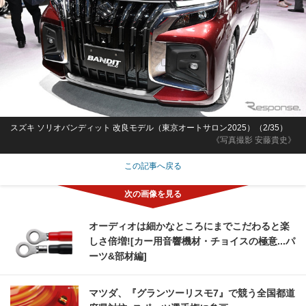
スズキ ソリオバンディット 改良モデル（東京オートサロン2025）（2/35）
《写真撮影 安藤貴史》
この記事へ戻る
オーディオは細かなところにまでこだわると楽
しさ倍増![カー用音響機材・チョイスの極意...パ
ーツ&部材編]
マツダ、『グランツーリスモ7』で競う全国都道