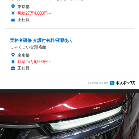
東京都
月給27万4,000円～
正社員
実務者研修 介護付有料/夜勤あり
しゃくじい台翔裕館
東京都
月給25万6,000円～
正社員
Sponsored by