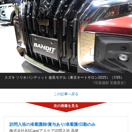
スズキ ソリオバンディット 改良モデル（東京オートサロン2025）（7/35）
《写真撮影 安藤貴史》
この記事へ戻る
訪問入浴の准看護師/賞与あり/准看護/日勤のみ
株式会社ASCare/アスケア訪問入浴 高尾