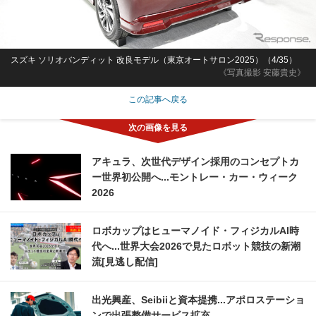
スズキ ソリオバンディット 改良モデル（東京オートサロン2025）（4/35）
《写真撮影 安藤貴史》
この記事へ戻る
アキュラ、次世代デザイン採用のコンセプトカ
ー世界初公開へ...モントレー・カー・ウィーク
2026
ロボカップはヒューマノイド・フィジカルAI時
代へ...世界大会2026で見たロボット競技の新潮
流[見逃し配信]
出光興産、Seibiiと資本提携...アポロステーショ
ンで出張整備サービス拡充