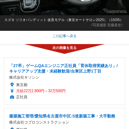
スズキ ソリオバンディット 改良モデル（東京オートサロン2025）（15/35）
《写真撮影 安藤貴史》
この記事へ戻る
「27卒」ゲームQAエンジニア正社員「育休取得実績あり」/
キャリアアップ支援・未経験歓迎/台東区上野1丁目
株式会社キソシン
東京都
月給22万2,800円～32万500円
正社員
建築施工管理/愛知県名古屋市中区:S造新築工事・大手勤務
株式会社コプロコンストラクション