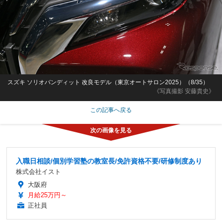
スズキ ソリオバンディット 改良モデル（東京オートサロン2025）（8/35）
《写真撮影 安藤貴史》
この記事へ戻る
入職日相談/個別学習塾の教室長/免許資格不要/研修制度あり
株式会社イスト
大阪府
月給25万円～
正社員