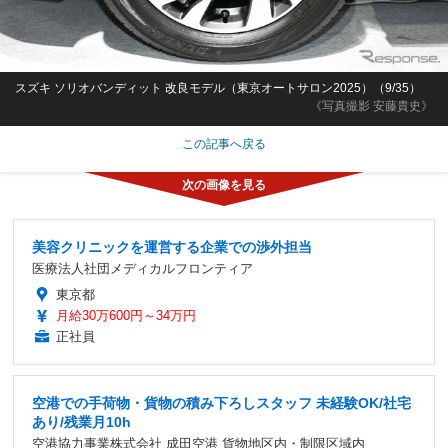
スズキ ソリオバンディット 改良モデル（東京オートサロン2025）（9/35）
《写真撮影 安藤貴史》
この記事へ戻る
美容クリニックを運営する企業での渉外担当
医療法人社団メディカルフロンティア
東京都
月給30万600円～34万円
正社員
空港での手荷物・貨物の積み下ろしスタッフ 未経験OK/社宅
あり/残業月10h
空港協力事業株式会社 成田空港 貨物地区内・制限区域内