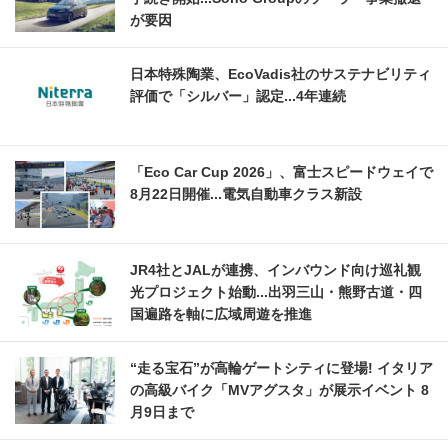
が要因
日本特殊陶業、EcoVadis社のサステナビリティ
評価で「シルバー」認定...4年連続
「Eco Car Cup 2026」、富士スピードウェイで
8月22日開催...電気自動車クラス新設
JR4社とJALが連携、インバウンド向け巡礼観
光プロジェクト始動...出羽三山・熊野古道・四
国遍路を軸に広域周遊を推進
“走る宝石”が高輪ゲートシティに登場! イタリア
の高級バイク「MVアグスタ」が展示イベント 8
月9日まで