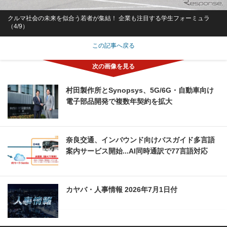
クルマ社会の未来を似合う若者が集結！ 企業も注目する学生フォーミュラ
（4/9）
この記事へ戻る
村田製作所とSynopsys、5G/6G・自動車向け
電子部品開発で複数年契約を拡大
奈良交通、インバウンド向けバスガイド多言語
案内サービス開始...AI同時通訳で77言語対応
カヤバ・人事情報 2026年7月1日付