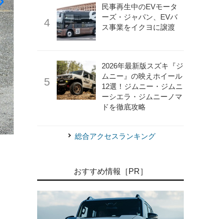
民事再生中のEVモータ
ーズ・ジャパン、EVバ
ス事業をイクヨに譲渡
2026年最新版スズキ『ジ
ムニー』の映えホイール
12選！ジムニー・ジムニ
ーシエラ・ジムニーノマ
ドを徹底攻略
総合アクセスランキング
《写真撮影 島崎七生人》
メルセデスベンツ EQB 350 4MA
おすすめ情報［PR］