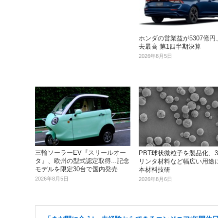
ホンダの営業益が5307億円
去最高 第1四半期決算
2026年8月5日
三輪ソーラーEV『スリールオー
PBT球状微粒子を製品化、3
タ』、欧州の型式認定取得...記念
リンタ材料など幅広い用途に.
モデルを限定30台で国内発売
本材料技研
2026年8月5日
2026年8月6日