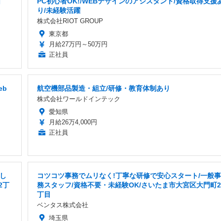
日
PC初心者OK!/WEBデザインのアシスタント/資格取得支援
り/未経験活躍
株式会社RIOT GROUP
東京都
月給27万円～50万円
正社員
eb
航空機部品製造・組立/研修・教育体制あり
株式会社ワールドインテック
愛知県
月給26万4,000円
正社員
し
コツコツ事務でムリなく!丁寧な研修で安心スタート/一般事
2丁
務スタッフ/資格不要・未経験OK/さいたま市大宮区大門町2
丁目
ベンタス株式会社
埼玉県