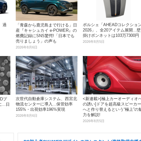
、過
ポルシェ「AHEADコレクショ
「青森から鹿児島まで行ける」日
2026」、全20アイテム展開...壁
産『キャシュカイ e-POWER』の
掛けボンネットは103万7300円
燃費記録にSNS驚愕!「日本でも
売りましょう」の声も
2026年8月5日
2026年8月6日
次世代自動倉庫システム、西宮北
<新連載>[極上カーオーディオ
Dプ
物流センターに導入...保管効率
の誘い]ドアを超高級スピーカ
..日
155%・出荷効率196%実現
へと作り替えるという“極上”の
力を解説!
2026年8月6日
2026年8月5日