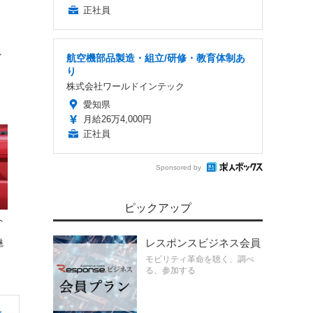
正社員
ン
航空機部品製造・組立/研修・教育体制あ
り
株式会社ワールドインテック
愛知県
月給26万4,000円
正社員
Sponsored by
ピックアップ
へ
ー
レスポンスビジネス会員
魅
モビリティ革命を聴く、調べ
る、参加する