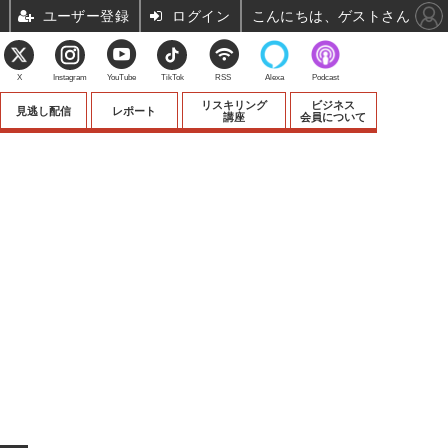
ユーザー登録
ログイン
こんにちは、ゲストさん
X
Instagram
YouTube
TikTok
RSS
Alexa
Podcast
リスキリング
ビジネス
見逃し配信
レポート
講座
会員について