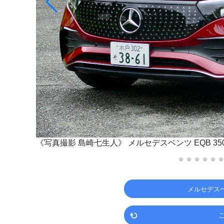
《写真撮影 島崎七生人》
メルセデスベンツ EQB 350 
メルセデス