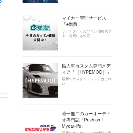
あ
マイカー管理サービス
「e燃費」
リアルタイムガソリン価格表示
中！電費にも対応
輸入車カスタム専門メデ
ィア「［HYPEMOD］」
最新のカスタムトレンドはこれ
だ
唯一無二のカーオーディ
オ専門誌「Push on！
Mycar-life」」