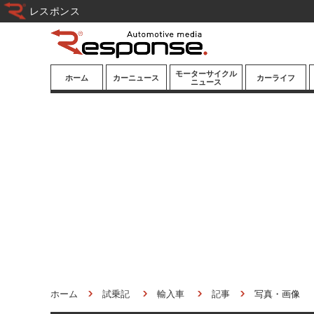
レスポンス
モーターサイクル
ホーム
カーニュース
カーライフ
ニュース
ニューモデル
ニューモデル
カスタマイズ
試乗記
試乗記
カーグッズ
道路交通/社会
カーオーディオ
鉄道
モータースポー
ツ/エンタメ
船舶
航空
宇宙
ホーム
試乗記
輸入車
記事
写真・画像