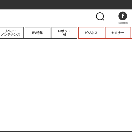
Facebook
リペア・
ロボット
EV特集
ビジネス
セミナー
メンテナンス
AI
プレミアム
業界動向
テクノロジー
キーパーソンイ
ンタビュー