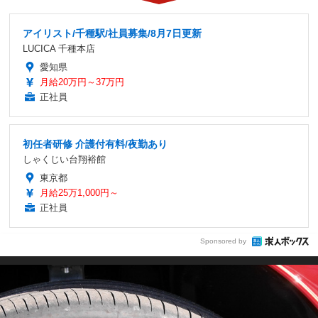
アイリスト/千種駅/社員募集/8月7日更新
LUCICA 千種本店
愛知県
月給20万円～37万円
正社員
初任者研修 介護付有料/夜勤あり
しゃくじい台翔裕館
東京都
月給25万1,000円～
正社員
Sponsored by