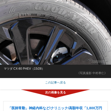
マツダ CX-80 PHEV（15/28）
《写真撮影 中村孝仁》
この記事へ戻る
「医師常勤」神経内科など/クリニック/高額年収「1,800万円