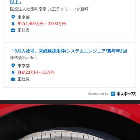
以上」
医療法人社団斗南堂 八王子クリニック新町
東京都
年収1,400万円～2,000万円
正社員
「8月入社可」未経験採用枠/システムエンジニア/賞与年2回
株式会社alBee
東京都
月給23万円～35万円
正社員
Sponsored by