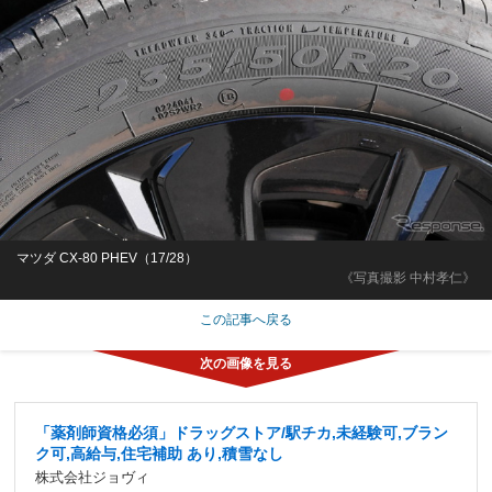
マツダ CX-80 PHEV（17/28）
《写真撮影 中村孝仁》
この記事へ戻る
「薬剤師資格必須」ドラッグストア/駅チカ,未経験可,ブラン
ク可,高給与,住宅補助 あり,積雪なし
株式会社ジョヴィ