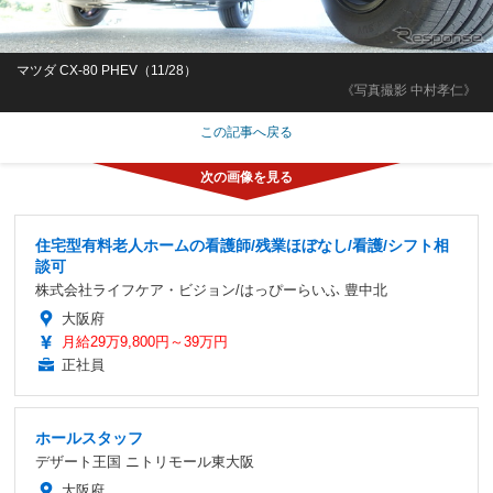
マツダ CX-80 PHEV（11/28）
《写真撮影 中村孝仁》
この記事へ戻る
住宅型有料老人ホームの看護師/残業ほぼなし/看護/シフト相
談可
株式会社ライフケア・ビジョン/はっぴーらいふ 豊中北
大阪府
月給29万9,800円～39万円
正社員
ホールスタッフ
デザート王国 ニトリモール東大阪
大阪府