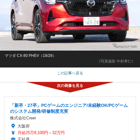
マツダ CX-80 PHEV（18/28）
《写真撮影 中村孝仁》
この記事へ戻る
「新卒・27卒」PCゲームのエンジニア/未経験OK/PCゲーム
のシステム開発/研修制度充実
株式会社Creer
大阪府
月給25万8,100円～32万円
正社員