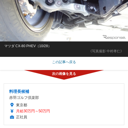
マツダ CX-80 PHEV（10/28）
《写真撮影 中村孝仁》
この記事へ戻る
料理長候補
赤羽ゴルフ倶楽部
東京都
月給30万円～50万円
正社員