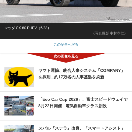
マツダ CX-80 PHEV（5/28）
《写真撮影 中村孝仁》
この記事へ戻る
ヤマト運輸、統合人事システム「COMPANY」
を採用...約17万名の人事基盤を刷新
「Eco Car Cup 2026」、富士スピードウェイで
8月22日開催...電気自動車クラス新設
スバル『ステラ』改良、「スマートアシスト」