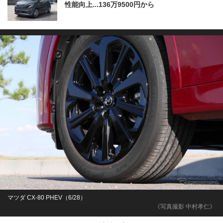
性能向上...136万9500円から
マツダ CX-80 PHEV（6/28）
《写真撮影 中村孝仁》