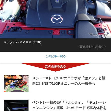
マツダ CX-80 PHEV（2/28）
《写真撮影 中村孝仁》
この記事へ戻る
スシロー×トヨタGRのコラボが「激アツ」と話
題に! SNSではGRミニカーの入手報告も
ベントレー初のEV『トルカル』、「キュレーシ
ョンエンジン」搭載...4つのモードで車内体験を