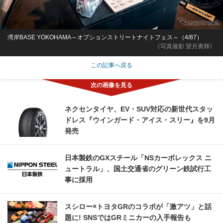
湾岸BASE YOKOHAMA～オプションストリートナイトフェス～（4/87）
《写真撮影 望月勇輝》
この記事へ戻る
ネクセンタイヤ、EV・SUV対応の新世代スタッ
ドレス『ウインガード・アイス・スリー』を9月
発売
日本製鉄のGXスチール「NSカーボレックス ニ
ュートラル」、国土交通省のグリーン鉄試行工
事に採用
スシロー×トヨタGRのコラボが「激アツ」と話
題に! SNSではGRミニカーの入手報告も