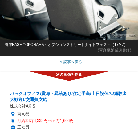
湾岸BASE YOKOHAMA～オプションストリートナイトフェス～（17/87）
《写真撮影 望月勇輝》
この記事へ戻る
バックオフィス/賞与・昇給あり/住宅手当/土日祝休み/経験者
大歓迎!/交通費支給
株式会社AXIS
東京都
月給33万3,333円～54万1,666円
正社員