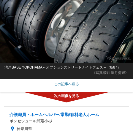
湾岸BASE YOKOHAMA～オプションストリートナイトフェス～（8/87）
《写真撮影 望月勇輝》
この記事へ戻る
介護職員・ホームヘルパー/常勤/有料老人ホーム
ボンセジュール武蔵小杉
神奈川県