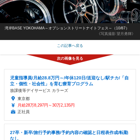
湾岸BASE YOKOHAMA～オプションストリートナイトフェス～（10/87）
《写真撮影 望月勇輝》
この記事へ戻る
児童指導員/月給28.8万円～/年休120日/送迎なし/駅チカ/「自
立・個性・社会性」を育む療育プログラム
放課後等デイサービス カラーズ
東京都
月給28万8,297円～30万2,135円
正社員
27卒・新卒/旅行予約事務/予約内容の確認と日程表作成/転勤
なし