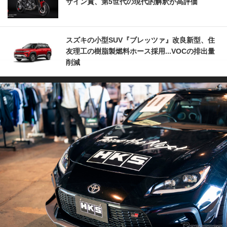
ザイン賞、第5世代の現代的解釈が高評価
スズキの小型SUV『ブレッツァ』改良新型、住
友理工の樹脂製燃料ホース採用...VOCの排出量
削減