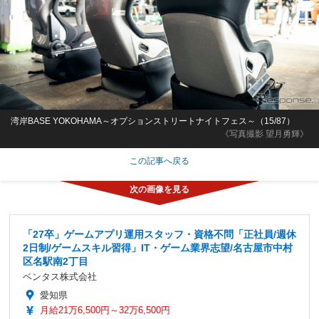
湾岸BASE YOKOHAMA～オプションストリートナイトフェス～（15/87）
《写真撮影 望月勇輝》
この記事へ戻る
「27卒」ゲームアプリ運用スタッフ・資格不問「正社員/週休
2日制/ゲームスキル習得」IT・ゲーム業界志望/名古屋市中村
区名駅南2丁目
ベンタス株式会社
愛知県
月給21万6,500円～32万6,500円