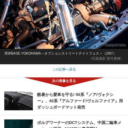
湾岸BASE YOKOHAMA～オプションストリートナイトフェス～（2/87）
《写真撮影 望月勇輝》
この記事へ戻る
酷暑から愛車を守る! 90系『ノア/ヴォクシ
ー』、40系『アルファード/ヴェルファイア』用
ダッシュボードマット発売
ボルグワーナーのDCTシステム、中国二輪車メ