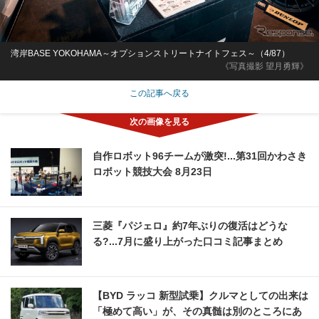
湾岸BASE YOKOHAMA～オプションストリートナイトフェス～（4/87）
《写真撮影 望月勇輝》
この記事へ戻る
自作ロボット96チームが激突!...第31回かわさき
ロボット競技大会 8月23日
三菱『パジェロ』約7年ぶりの復活はどうな
る?...7月に盛り上がった口コミ記事まとめ
【BYD ラッコ 新型試乗】クルマとしての出来は
「極めて高い」が、その真髄は別のところにあ