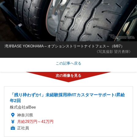
湾岸BASE YOKOHAMA～オプションストリートナイトフェス～（8/87）
《写真撮影 望月勇輝》
この記事へ戻る
「残り枠わずか!」未経験採用枠/ITカスタマーサポート/昇給
年2回
株式会社alBee
神奈川県
月給29万円～41万円
正社員