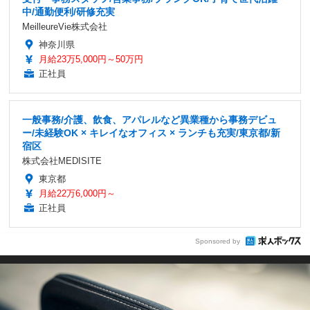
中/通勤便利/研修充実
MeilleureVie株式会社
神奈川県
月給23万5,000円～50万円
正社員
一般事務/介護、飲食、アパレルなど異業種から事務デビュ
ー/未経験OK × キレイなオフィス × ランチも充実/東京都/新
宿区
株式会社MEDISITE
東京都
月給22万6,000円～
正社員
Sponsored by