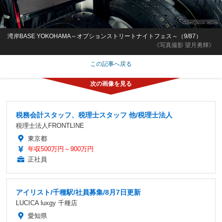
湾岸BASE YOKOHAMA～オプションストリートナイトフェス～（9/87）
《写真撮影 望月勇輝》
この記事へ戻る
税務会計スタッフ、税理士スタッフ 他/税理士法人
税理士法人FRONTLINE
東京都
年収500万円～900万円
正社員
アイリスト/千種駅/社員募集/8月7日更新
LUCICA luxgy 千種店
愛知県