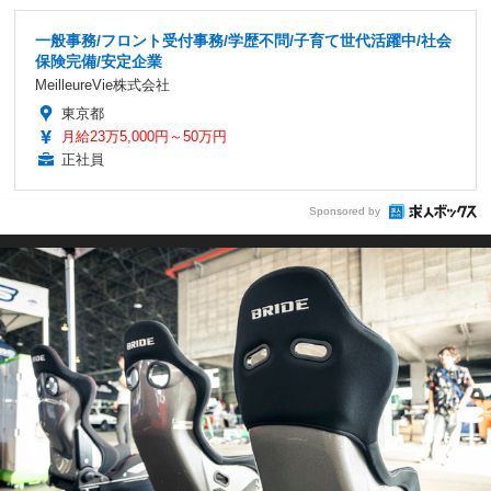
一般事務/フロント受付事務/学歴不問/子育て世代活躍中/社会
保険完備/安定企業
MeilleureVie株式会社
東京都
月給23万5,000円～50万円
正社員
Sponsored by