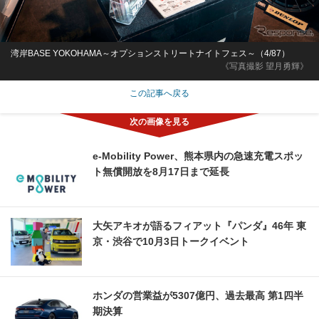
湾岸BASE YOKOHAMA～オプションストリートナイトフェス～（4/87）
《写真撮影 望月勇輝》
この記事へ戻る
e-Mobility Power、熊本県内の急速充電スポッ
ト無償開放を8月17日まで延長
大矢アキオが語るフィアット『パンダ』46年 東
京・渋谷で10月3日トークイベント
ホンダの営業益が5307億円、過去最高 第1四半
期決算