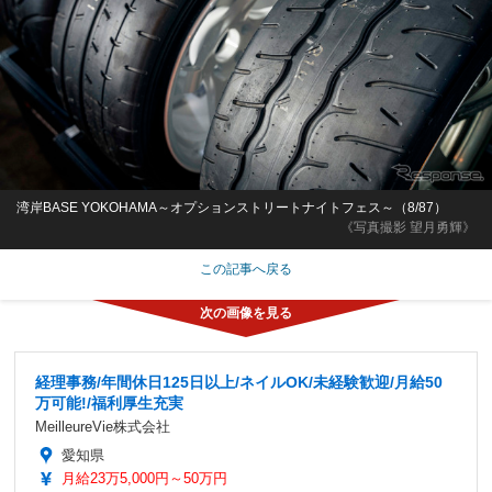
湾岸BASE YOKOHAMA～オプションストリートナイトフェス～（8/87）
《写真撮影 望月勇輝》
この記事へ戻る
経理事務/年間休日125日以上/ネイルOK/未経験歓迎/月給50
万可能!/福利厚生充実
MeilleureVie株式会社
愛知県
月給23万5,000円～50万円