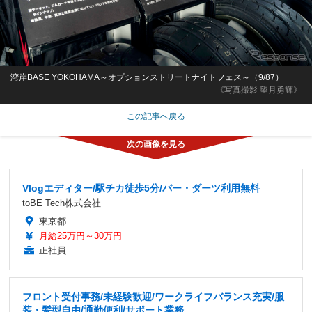
湾岸BASE YOKOHAMA～オプションストリートナイトフェス～（9/87）
《写真撮影 望月勇輝》
この記事へ戻る
Vlogエディター/駅チカ徒歩5分/バー・ダーツ利用無料
toBE Tech株式会社
東京都
月給25万円～30万円
正社員
フロント受付事務/未経験歓迎/ワークライフバランス充実/服
装・髪型自由/通勤便利/サポート業務