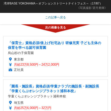
湾岸BASE YOKOHAMA～オプションストリートナイトフェス～（17/87）
《写真撮影 望月勇輝》
この記事へ戻る
「保育士」資格必須/借上げ社宅あり 研修充実 子ども主体の
保育を学べる認可保育園
烏山杉の子保育園
東京都
月給23万8,500円～24万2,000円
正社員
「園長・施設長」資格必須/学童クラブの施設長・副施設長
「学童くらぶオレンジプラネット浦和本校」
学童くらぶオレンジプラネット浦和本校
埼玉県
月給25万6,000円～32万円