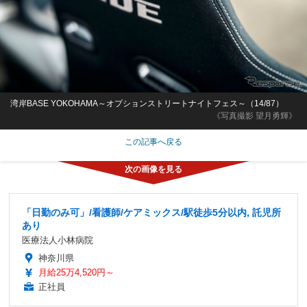
湾岸BASE YOKOHAMA～オプションストリートナイトフェス～（14/87）
《写真撮影 望月勇輝》
この記事へ戻る
「日勤のみ可」/看護師/ケアミックス/駅徒歩5分以内, 託児所
あり
医療法人小林病院
神奈川県
月給25万4,520円～
正社員