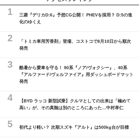
三菱『デリカD:6』予想CG公開！ PHEVを採用？ D:5の進
化のゆくえ
「トミカ車用芳香剤」登場、コストコで8月10日から順次
発売
酷暑から愛車を守る！ 90系『ノア/ヴォクシー』、40系
『アルファード/ヴェルファイア』用ダッシュボードマット
発売
【BYD ラッコ 新型試乗】クルマとしての出来は「極めて
高い」が、その真髄は別のところにあった…中村孝仁
初代より軽い？ 次期スズキ『アルト』は500kg台が目標