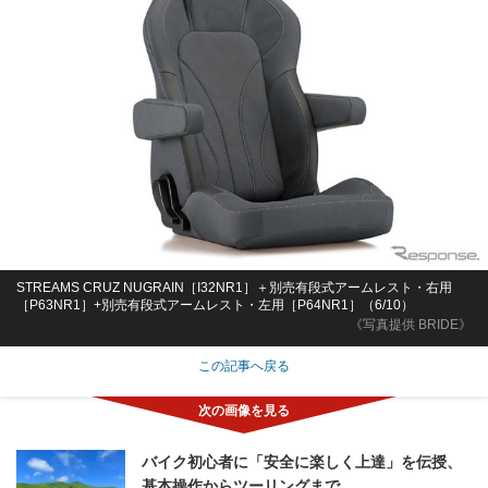
STREAMS CRUZ NUGRAIN［I32NR1］＋別売有段式アームレスト・右用
［P63NR1］+別売有段式アームレスト・左用［P64NR1］（6/10）
《写真提供 BRIDE》
この記事へ戻る
バイク初心者に「安全に楽しく上達」を伝授、
基本操作からツーリングまで