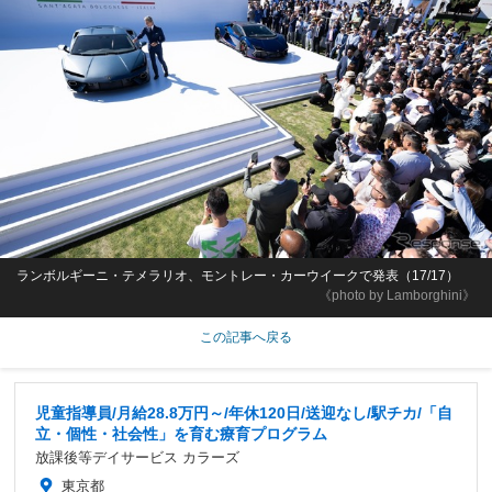
ランボルギーニ・テメラリオ、モントレー・カーウイークで発表（17/17）
《photo by Lamborghini》
この記事へ戻る
児童指導員/月給28.8万円～/年休120日/送迎なし/駅チカ/「自
立・個性・社会性」を育む療育プログラム
放課後等デイサービス カラーズ
東京都