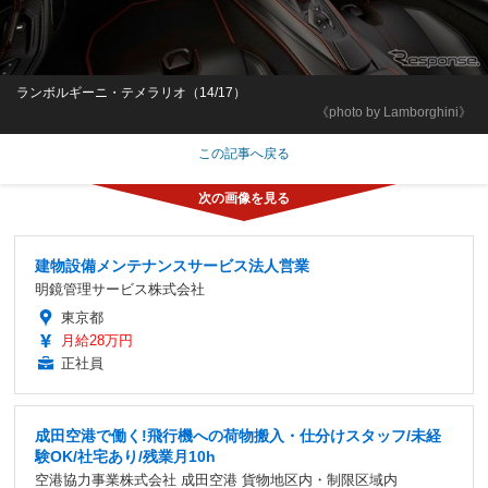
ランボルギーニ・テメラリオ（14/17）
《photo by Lamborghini》
この記事へ戻る
建物設備メンテナンスサービス法人営業
明鏡管理サービス株式会社
東京都
月給28万円
正社員
成田空港で働く!飛行機への荷物搬入・仕分けスタッフ/未経
験OK/社宅あり/残業月10h
空港協力事業株式会社 成田空港 貨物地区内・制限区域内