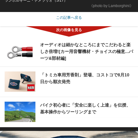
ランボルギーニ・テメラリオ（5/17）
《photo by Lamborghini》
この記事へ戻る
オーディオは細かなところにまでこだわると楽
しさ倍増![カー用音響機材・チョイスの極意...パ
ーツ&部材編]
「トミカ車用芳香剤」登場、コストコで8月10
日から順次発売
バイク初心者に「安全に楽しく上達」を伝授、
基本操作からツーリングまで