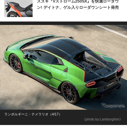
スズキ『Vストローム250SX』を快適ローダウ
ン! デイトナ、ゲル入りローダウンシート発売
ランボルギーニ・テメラリオ（4/17）
《photo by Lamborghini》