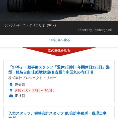
ランボルギーニ・テメラリオ（9/17）
《photo by Lamborghini》
この記事へ戻る
「27卒」一般事務スタッフ「週休2日制・年間休日125日」髪
型・服装自由/未経験歓迎/名古屋市中区丸の内1丁目
株式会社プロジェクトトリガー
愛知県
月給25万7,800円～32万円
正社員
入力スタッフ、税務会計スタッフ 他/会計事務所・税理士事