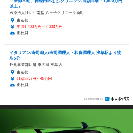
「医師常勤」神経内科など/クリニック/高額年収「1,800万円
以上」
医療法人社団斗南堂 八王子クリニック新町
東京都
年収1,400万円～2,000万円
正社員
イタリアン/寿司職人/寿司調理人・和食調理人 浅草駅より徒
歩5分
外食事業部店舗 季の庭 浅草店
東京都
月給32万円～45万円
正社員
Sponsored by