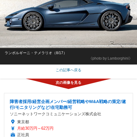
ランボルギーニ・テメラリオ（8/17）
《photo by Lamborghini》
この記事へ戻る
障害者採用/経営企画メンバー/経営戦略やM&A戦略の策定/遂
行/モニタリングなど/在宅勤務可
ソニーネットワークコミュニケーションズ株式会社
東京都
月給30万円～62万円
正社員