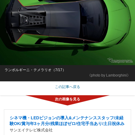
ランボルギーニ・テメラリオ（7/17）
《photo by Lamborghini》
この記事へ戻る
シネマ機・LEDビジョンの導入&メンテナンススタッフ/未経
験OK/賞与年3ヶ月分/残業ほぼゼロ/住宅手当あり/土日祝休み
サンエイテレビ株式会社