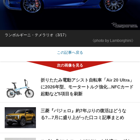
ランボルギーニ・テメラリオ（3/17）
《photo by Lamborghini》
この記事へ戻る
折りたたみ電動アシスト自転車「Air 20 Ultra」
に2026年型、モータートルク強化...NFCカード
起動など5項目を刷新
三菱『パジェロ』約7年ぶりの復活はどうな
る?...7月に盛り上がった口コミ記事まとめ