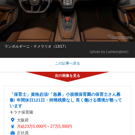
ランボルギーニ・テメラリオ（13/17）
《photo by Lamborghini》
この記事へ戻る
「保育士」資格必須/「急募」小規模保育園の保育士さん募
集! 年間休日121日・持帰残業なし 長く働ける環境が整って
います
キラナ保育園
大阪府
月給23万5,000円～27万5,000円
正社員