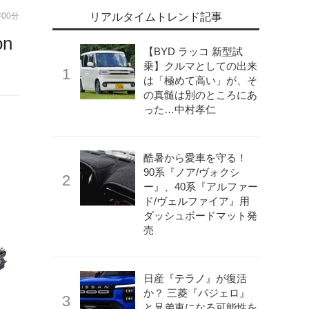
時00分
リアルタイムトレンド記事
n
【BYD ラッコ 新型試
乗】クルマとしての出来
は「極めて高い」が、そ
の真髄は別のところにあ
った…中村孝仁
酷暑から愛車を守る！
90系『ノア/ヴォクシ
ー』、40系『アルファー
ド/ヴェルファイア』用
ダッシュボードマット発
売
日産『テラノ』が復活
か？ 三菱『パジェロ』
と兄弟車になる可能性を