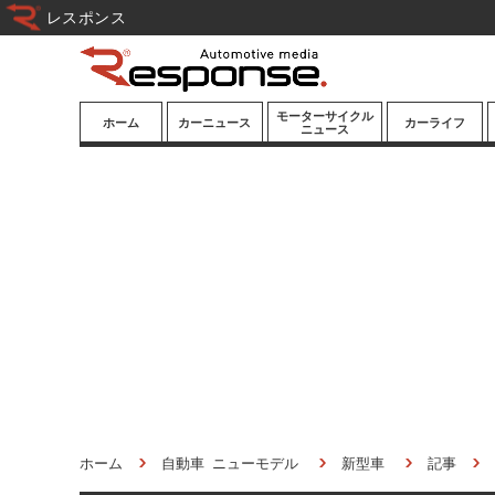
レスポンス
モーターサイクル
ホーム
カーニュース
カーライフ
ニュース
ニューモデル
ニューモデル
カスタマイズ
試乗記
試乗記
カーグッズ
道路交通/社会
カーオーディオ
鉄道
モータースポー
ツ/エンタメ
船舶
航空
宇宙
ホーム
自動車 ニューモデル
新型車
記事