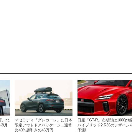
店、北
日産『GT-R』次期型は1000ps
マセラティ『グレカーレ』に日本
が8月
ハイブリッド? R36のデザイン
限定アウトドアパッケージ...通常
予測!
比40%超引きの46万円