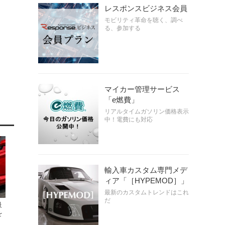
レスポンスビジネス会員
モビリティ革命を聴く、調べ
る、参加する
マイカー管理サービス
「e燃費」
リアルタイムガソリン価格表示
中！電費にも対応
輸入車カスタム専門メデ
ィア「［HYPEMOD］」
最新のカスタムトレンドはこれ
だ
級
を