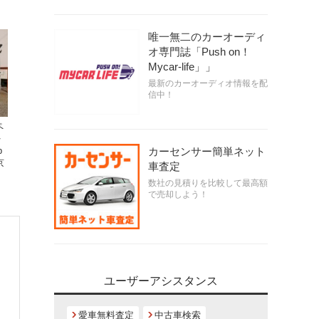
唯一無二のカーオーディ
オ専門誌「Push on！
Mycar-life」」
最新のカーオーディオ情報を配
信中！
ペ
を
カーセンサー簡単ネット
p
京
車査定
数社の見積りを比較して最高額
で売却しよう！
ユーザーアシスタンス
愛車無料査定
中古車検索