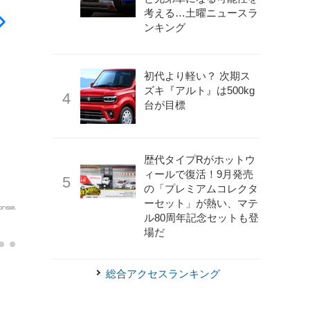
考える…土曜ニュースラ
ンキング
初代より軽い？ 次期ス
ズキ『アルト』は500kg
台が目標
歴代タイプRがホットウ
ィールで復活！9月発売
の「プレミアムコレクタ
ーセット」が熱い、マテ
ル80周年記念セットも登
《photo by: Audi》
アウディ A6 e-tron スポーツバック
場だ
総合アクセスランキング