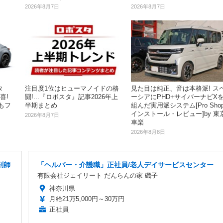
2026年8月7日
2026年8月7日
タ
注目度1位はヒューマノイドの格
見た目は純正、音は本格派! ス
喜!
闘!...『ロボスタ』記事2026年上
ーシアにPHD+サイバーナビX
もフ
半期まとめ
組んだ実用派システム[Pro Sho
インストール・レビュー]by 東
2026年8月7日
車楽
2026年8月8日
剤師
「ヘルパー・介護職」正社員/老人デイサービスセンター
有限会社ジェイリート だんらんの家 磯子
神奈川県
月給21万5,000円～30万円
正社員