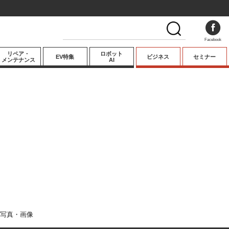
Facebook
リペア・
ロボット
EV特集
ビジネス
セミナー
メンテナンス
AI
プレミアム
業界動向
テクノロジー
キーパーソンイ
ンタビュー
写真・画像