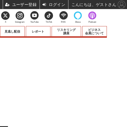
ユーザー登録
ログイン
こんにちは、ゲストさん
X
Instagram
YouTube
TikTok
RSS
Alexa
Podcast
リスキリング
ビジネス
見逃し配信
レポート
講座
会員について