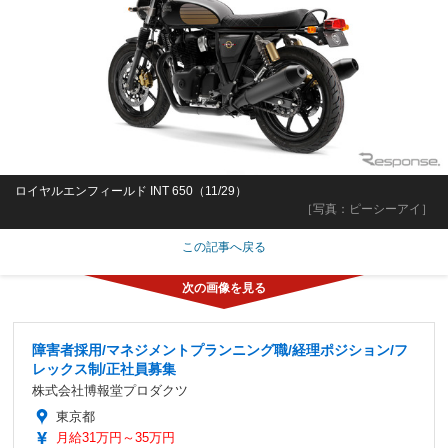
ロイヤルエンフィールド INT 650（11/29）
［写真：ピーシーアイ］
この記事へ戻る
障害者採用/マネジメントプランニング職/経理ポジション/フ
レックス制/正社員募集
株式会社博報堂プロダクツ
東京都
月給31万円～35万円