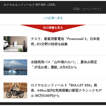
ロイヤルエンフィールド INT 650（2/29）
［写真：ピーシーアイ］
この記事へ戻る
テスラ、家庭用蓄電池「Powerwall 3」日本発
売...EV分野の技術を結集
水陸両用バス「山中湖のカバ」、夏休み限定
「夕涼み便」運航...8月8日から
ロイヤルエンフィールド『BULLET 650』発
表、648cc並列2気筒搭載の新型クラシックモデ
ル 98万0100円から