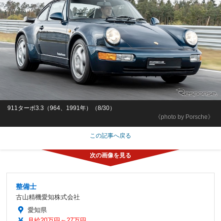
911ターボ3.3（964、1991年）（8/30）
《photo by Porsche》
この記事へ戻る
整備士
古山精機愛知株式会社
愛知県
月給20万円～27万円