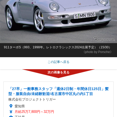
911ターボS（993、1998年。レトロクラシックス2024出展予定）（15/30）
《photo by Porsche》
この記事へ戻る
「27卒」一般事務スタッフ「週休2日制・年間休日125日」髪
型・服装自由/未経験歓迎/名古屋市中区丸の内1丁目
株式会社プロジェクトトリガー
愛知県
月給25万7,800円～32万円