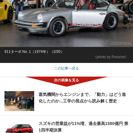
911ターボ No. 1（1974年）（2/30）
《photo by Porsche》
この記事へ戻る
蒸気機関からエンジンまで、「動力」はどう進
化したのか...工学の視点から読み解く歴史
スズキの営業益が11%増、過去最高1580億円 第
1四半期決算