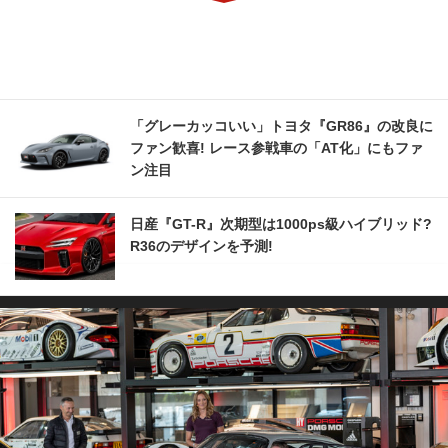
「グレーカッコいい」トヨタ『GR86』の改良に
ファン歓喜! レース参戦車の「AT化」にもファ
ン注目
日産『GT-R』次期型は1000ps級ハイブリッド?
R36のデザインを予測!