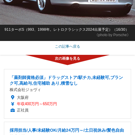
911ターボS（993、1998年。レトロクラシックス2024出展予定）（16/30）
《photo by Porsche》
この記事へ戻る
「薬剤師資格必須」ドラッグストア/駅チカ,未経験可,ブラン
ク可,高給与,住宅補助 あり,積雪なし
株式会社ジョヴィ
大阪府
年収400万円～650万円
正社員
採用担当/人事/未経験OK/月給24万円～/土日祝休み/髪色自由