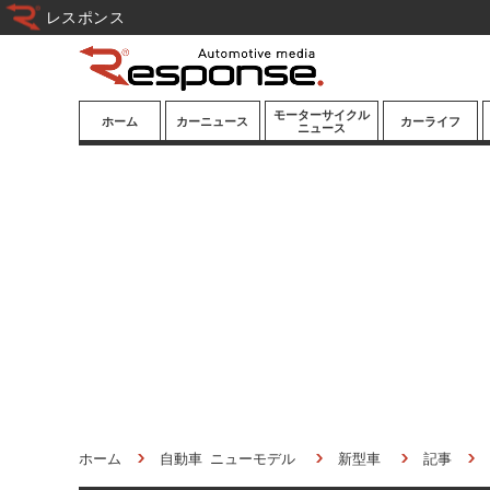
レスポンス
モーターサイクル
ホーム
カーニュース
カーライフ
ニュース
ニューモデル
ニューモデル
カスタマイズ
試乗記
試乗記
カーグッズ
道路交通/社会
カーオーディオ
鉄道
モータースポー
ツ/エンタメ
船舶
航空
宇宙
ホーム
自動車 ニューモデル
新型車
記事