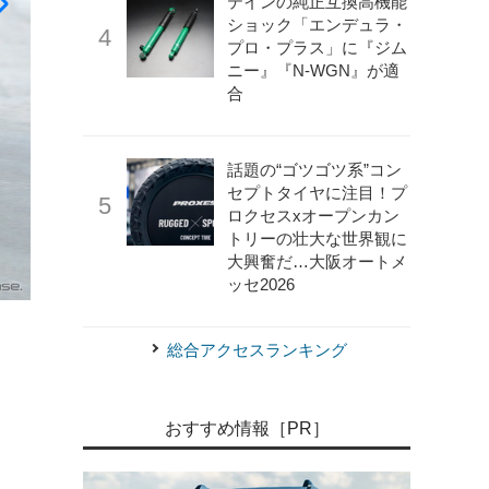
テインの純正互換高機能
ショック「エンデュラ・
プロ・プラス」に『ジム
ニー』『N-WGN』が適
合
話題の“ゴツゴツ系”コン
セプトタイヤに注目！プ
ロクセスxオープンカン
トリーの壮大な世界観に
大興奮だ…大阪オートメ
ッセ2026
《APOLLO NEWS SERVICE》
ロールスロイス ゴースト
総合アクセスランキング
おすすめ情報［PR］