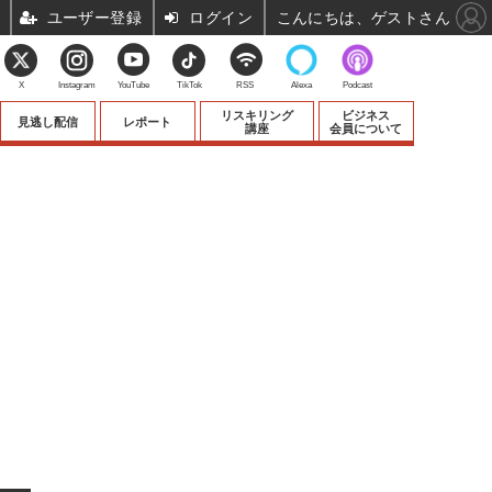
ユーザー登録
ログイン
こんにちは、ゲストさん
X
Instagram
YouTube
TikTok
RSS
Alexa
Podcast
リスキリング
ビジネス
見逃し配信
レポート
講座
会員について