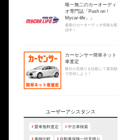
唯一無二のカーオーディ
オ専門誌「Push on！
Mycar-life」」
最新のカーオーディオ情報を配
信中！
カーセンサー簡単ネット
車査定
数社の見積りを比較して最高額
で売却しよう！
ユーザーアシスタンス
愛車無料査定
中古車検索
車検比較
自動車保険一括見積り