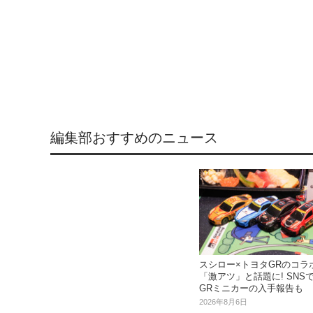
編集部おすすめのニュース
スシロー×トヨタGRのコラ
「激アツ」と話題に! SNS
GRミニカーの入手報告も
2026年8月6日