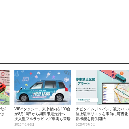
ボが
VIBYタクシー、東京都内を100台
ナビタイムジャパン、観光バス
では
が8月10日から期間限定走行へ...
路上駐車リスクを事前に可視化..
没入型フルラッピング車両も登場
新機能を提供開始
2026年8月6日
2026年8月6日