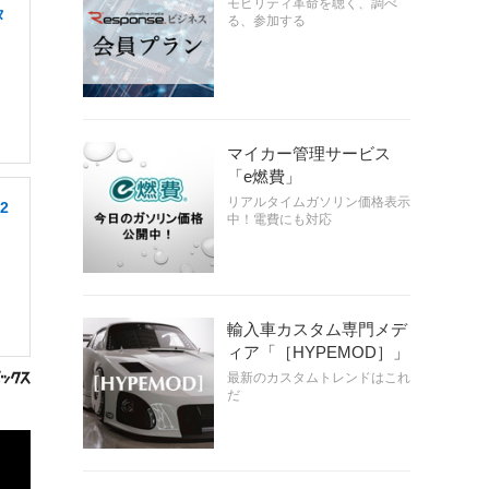
モビリティ革命を聴く、調べ
タ
る、参加する
マイカー管理サービス
「e燃費」
リアルタイムガソリン価格表示
2
中！電費にも対応
輸入車カスタム専門メデ
ィア「［HYPEMOD］」
最新のカスタムトレンドはこれ
だ