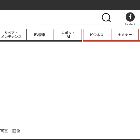
Facebook
リペア・
ロボット
EV特集
ビジネス
セミナー
メンテナンス
AI
プレミアム
業界動向
テクノロジー
キーパーソンイ
ンタビュー
写真・画像