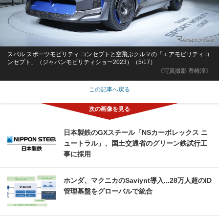
スバル スポーツモビリティ コンセプトと空飛ぶクルマの「エアモビリティコ
ンセプト」（ジャパンモビリティショー2023）（5/17）
《写真撮影 豊崎淳》
この記事へ戻る
日本製鉄のGXスチール「NSカーボレックス ニ
ュートラル」、国土交通省のグリーン鉄試行工
事に採用
ホンダ、マクニカのSaviynt導入...28万人超のID
管理基盤をグローバルで統合