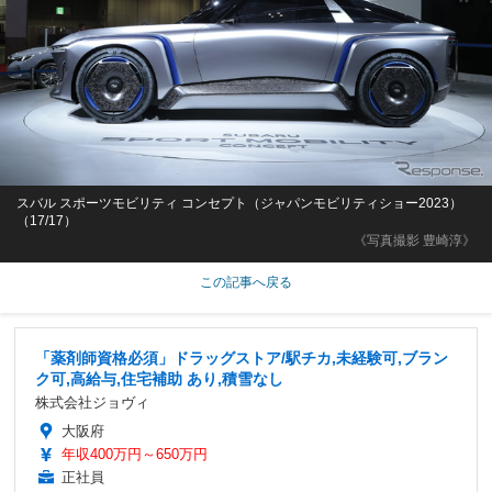
スバル スポーツモビリティ コンセプト（ジャパンモビリティショー2023）
（17/17）
《写真撮影 豊崎淳》
この記事へ戻る
「薬剤師資格必須」ドラッグストア/駅チカ,未経験可,ブラン
ク可,高給与,住宅補助 あり,積雪なし
株式会社ジョヴィ
大阪府
年収400万円～650万円
正社員