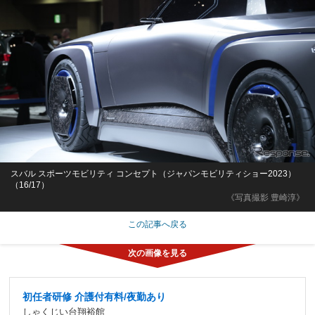
スバル スポーツモビリティ コンセプト（ジャパンモビリティショー2023）
（16/17）
《写真撮影 豊崎淳》
この記事へ戻る
初任者研修 介護付有料/夜勤あり
しゃくじい台翔裕館