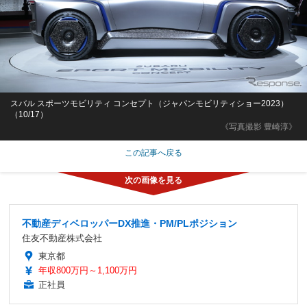
スバル スポーツモビリティ コンセプト（ジャパンモビリティショー2023）
（10/17）
《写真撮影 豊崎淳》
この記事へ戻る
不動産ディベロッパーDX推進・PM/PLポジション
住友不動産株式会社
東京都
年収800万円～1,100万円
正社員