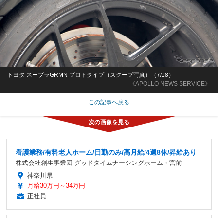
トヨタ スープラGRMN プロトタイプ（スクープ写真）（7/18）
《APOLLO NEWS SERVICE》
この記事へ戻る
看護業務/有料老人ホーム/日勤のみ/高月給/4週8休/昇給あり
株式会社創生事業団 グッドタイムナーシングホーム・宮前
神奈川県
月給30万円～34万円
正社員