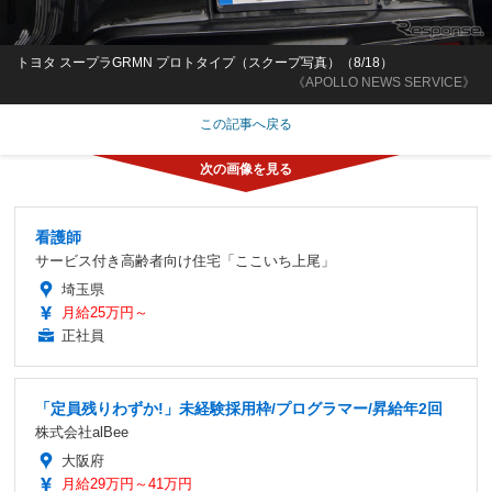
トヨタ スープラGRMN プロトタイプ（スクープ写真）（8/18）
《APOLLO NEWS SERVICE》
この記事へ戻る
看護師
サービス付き高齢者向け住宅「ここいち上尾」
埼玉県
月給25万円～
正社員
「定員残りわずか!」未経験採用枠/プログラマー/昇給年2回
株式会社alBee
大阪府
月給29万円～41万円