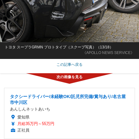
トヨタ スープラGRMN プロトタイプ（スクープ写真）（13/18）
《APOLLO NEWS SERVICE》
この記事へ戻る
タクシードライバー/未経験OK/託児所完備/賞与あり/名古屋
市中川区
あんしんネットあいち
愛知県
月給35万円～55万円
正社員