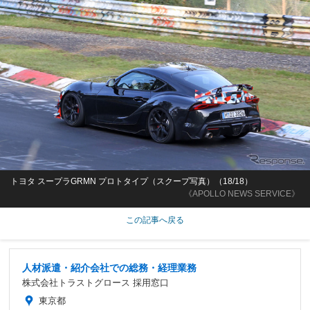
トヨタ スープラGRMN プロトタイプ（スクープ写真）（18/18）
《APOLLO NEWS SERVICE》
この記事へ戻る
人材派遣・紹介会社での総務・経理業務
株式会社トラストグロース 採用窓口
東京都