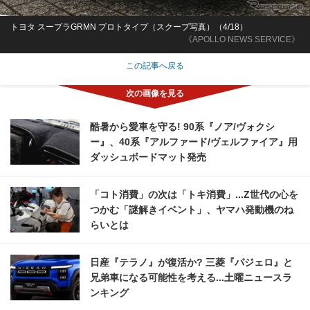
トヨタ スープラGRMN プロトタイプ（スクープ写真）（4/18）
《APOLLO NEWS SERVICE》
この記事へ戻る
酷暑から愛車を守る! 90系『ノア/ヴォクシ
ー』、40系『アルファード/ヴェルファイア』用
ダッシュボードマット発売
「コト消費」の次は「トキ消費」...Z世代の心を
つかむ「謎解きイベント」、ヤマハ発動機のね
らいとは
日産『テラノ』が復活か? 三菱『パジェロ』と
兄弟車になる可能性を考える...土曜ニュースラ
ンキング