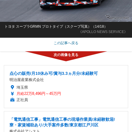
トヨタ スープラGRMN プロトタイプ（スクープ写真）（14/18）
《APOLLO NEWS SERVICE》
この記事へ戻る
点心の販売/月10休み可/賞与3.3ヵ月分/未経験可
明治屋産業株式会社
埼玉県
月給22万8,496円～45万円
正社員
「電気通信工事」電気通信工事の現場作業員/未経験歓迎/
寮・家賃補助あり/大手案件多数/東京都江戸川区
株式会社アシスト