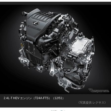
2.4L-T HEV エンジン（T24A-FTS）（12/51）
《写真提供 レクサス》