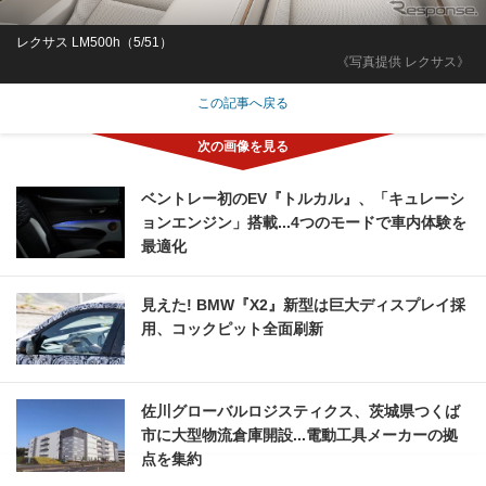
レクサス LM500h（5/51）
《写真提供 レクサス》
この記事へ戻る
ベントレー初のEV『トルカル』、「キュレーシ
ョンエンジン」搭載...4つのモードで車内体験を
最適化
見えた! BMW『X2』新型は巨大ディスプレイ採
用、コックピット全面刷新
佐川グローバルロジスティクス、茨城県つくば
市に大型物流倉庫開設...電動工具メーカーの拠
点を集約