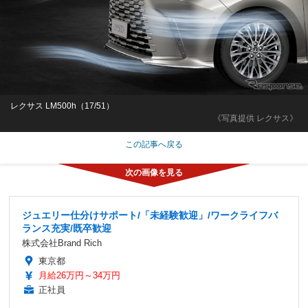
レクサス LM500h（17/51）
《写真提供 レクサス》
この記事へ戻る
ジュエリー仕分けサポート/「未経験歓迎」/ワークライフバ
ランス充実/既卒歓迎
株式会社Brand Rich
東京都
月給26万円～34万円
正社員