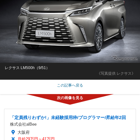
レクサス LM500h（9/51）
《写真提供 レクサス》
この記事へ戻る
「定員残りわずか!」未経験採用枠/プログラマー/昇給年2回
株式会社alBee
大阪府
月給29万円～41万円