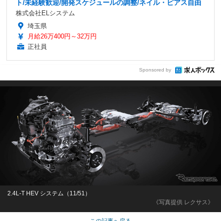
ト/未経験歓迎/開発スケジュールの調整/ネイル・ピアス自由
株式会社ELシステム
埼玉県
月給26万400円～32万円
正社員
Sponsored by
2.4L-T HEV システム（11/51）
《写真提供 レクサス》
この記事へ戻る