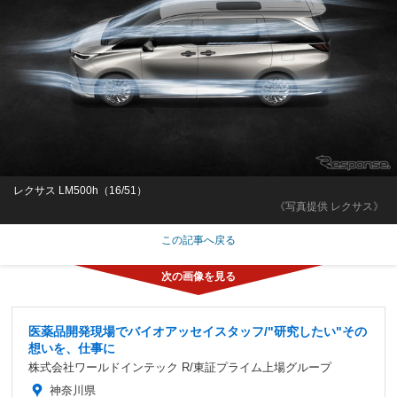
レクサス LM500h（16/51）
《写真提供 レクサス》
この記事へ戻る
医薬品開発現場でバイオアッセイスタッフ/"研究したい"その
想いを、仕事に
株式会社ワールドインテック R/東証プライム上場グループ
神奈川県