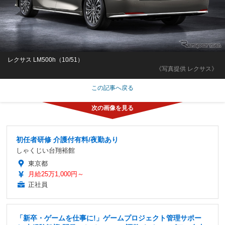
レクサス LM500h（10/51）
《写真提供 レクサス》
この記事へ戻る
初任者研修 介護付有料/夜勤あり
しゃくじい台翔裕館
東京都
月給25万1,000円～
正社員
「新卒・ゲームを仕事に!」ゲームプロジェクト管理サポー