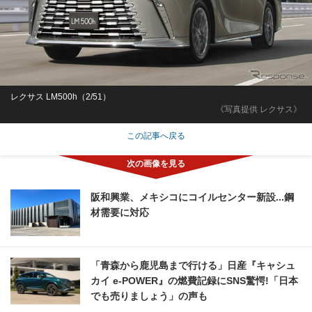
レクサス LM500h（2/51）
《写真提供 レクサス》
この記事へ戻る
阪和興業、メキシコにコイルセンター新設...鋼
材需要に対応
「青森から鹿児島まで行ける」日産『キャシュ
カイ e-POWER』の燃費記録にSNS驚愕!「日本
でも売りましょう」の声も