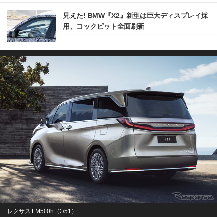
見えた! BMW『X2』新型は巨大ディスプレイ採
用、コックピット全面刷新
レクサス LM500h（3/51）