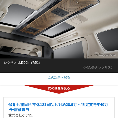
レクサス LM500h（7/51）
《写真提供 レクサス》
この記事へ戻る
保育士/墨田区/年休121日以上/月給28.9万～/固定賞与年40万
円+評価賞与
株式会社ケア21