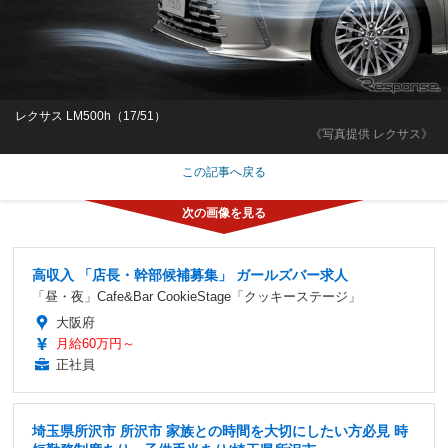
レクサス LM500h（17/51）
《写真提供 レクサス》
この記事へ戻る
高収入 「店長・幹部候補募集」 ガールズバー求人
「昼・夜」Cafe&Bar CookieStage「クッキーステージ」
大阪府
月給60万円～
正社員
埼玉県所沢市 所沢市 家族との時間を大切にしたい方必見 時