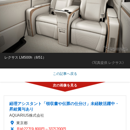
レクサス LM500h（8/51）
《写真提供 レクサス》
この記事へ戻る
経理アシスタント「領収書や伝票の仕分け」未経験活躍中・
昇給賞与あり
AQUARIUS株式会社
東京都
月給22万9,800円～33万200円