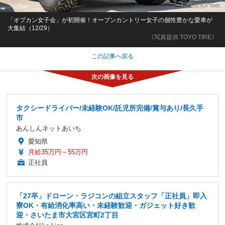
「オプカン女子会」が初開催！オープンカントリー女子の個性豊かな愛車が
大集結（12/29）
《写真提供 TOYO TIRE》
この記事へ戻る
タクシードライバー/未経験OK/託児所完備/賞与あり/長久手
市
あんしんネットあいち
愛知県
月給35万円～55万円
正社員
「27卒」ドローン・ラジコンの組立スタッフ「正社員」即入
寮OK・有給消化率高い・未経験歓迎・ガジェット好き歓
迎・さいたま市大宮区宮町2丁目