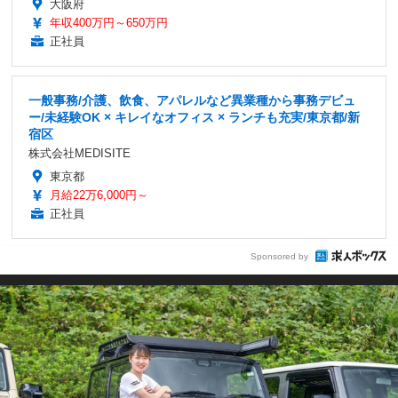
大阪府
年収400万円～650万円
正社員
一般事務/介護、飲食、アパレルなど異業種から事務デビュ
ー/未経験OK × キレイなオフィス × ランチも充実/東京都/新
宿区
株式会社MEDISITE
東京都
月給22万6,000円～
正社員
Sponsored by