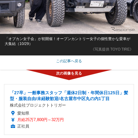
「オプカン女子会」が初開催！オープンカントリー女子の個性豊かな愛車が
大集結（10/29）
《写真提供 TOYO TIRE》
この記事へ戻る
「27卒」一般事務スタッフ「週休2日制・年間休日125日」髪
型・服装自由/未経験歓迎/名古屋市中区丸の内1丁目
株式会社プロジェクトトリガー
愛知県
月給25万7,800円～32万円
正社員