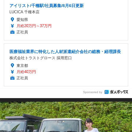
アイリスト/千種駅/社員募集/8月6日更新
LUCICA 千種本店
愛知県
月給20万円～37万円
正社員
医療福祉業界に特化した人材派遣紹介会社の総務・経理課長
株式会社トラストグロース 採用窓口
東京都
月給40万円
正社員
Sponsored by