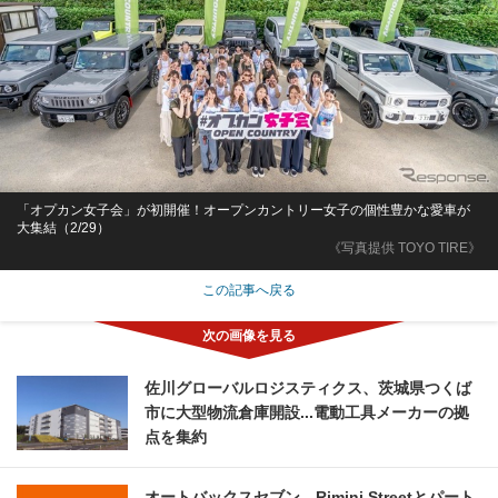
「オプカン女子会」が初開催！オープンカントリー女子の個性豊かな愛車が
大集結（2/29）
《写真提供 TOYO TIRE》
この記事へ戻る
佐川グローバルロジスティクス、茨城県つくば
市に大型物流倉庫開設...電動工具メーカーの拠
点を集約
オートバックスセブン、Rimini Streetとパート