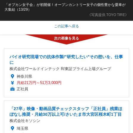
「オプカン女子会」が初開催！オープンカントリー女子の個性豊かな愛車が
大集結（13/29）
《写真提供 TOYO TIRE》
この記事へ戻る
バイオ研究現場での抗体作製/"研究したい"その想いを、仕事
に
株式会社ワールドインテック R/東証プライム上場グループ
神奈川県
月給21万円～51万3,000円
正社員
「27卒」映像・動画品質チェックスタッフ「正社員」残業ほ
ぼなし推奨・月給30万以上可/さいたま市大宮区桜木町1丁目
株式会社キソシン
埼玉県