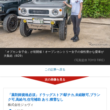
「オプカン女子会」が初開催！オープンカントリー女子の個性豊かな愛車が
大集結（8/29）
《写真提供 TOYO TIRE》
この記事へ戻る
「薬剤師資格必須」ドラッグストア/駅チカ,未経験可,ブラン
ク可,高給与,住宅補助 あり,積雪なし
株式会社ジョヴィ