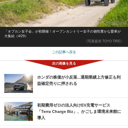
「オプカン女子会」が初開催！オープンカントリー女子の個性豊かな愛車が
大集結（4/29）
《写真提供 TOYO TIRE》
この記事へ戻る
ホンダの株価が小反落...通期業績上方修正も利
益確定売りに押される
初期費用ゼロの法人向けEV充電サービス
「Terra Charge Biz」、かごしま環境未来館に
導入