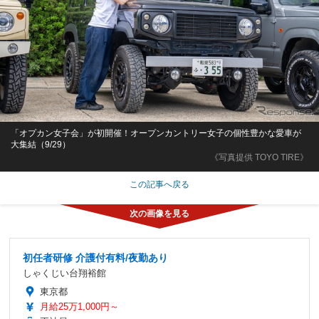
「オプカン女子会」が初開催！オープンカントリー女子の個性豊かな愛車が
大集結（9/29）
《写真提供 TOYO TIRE》
この記事へ戻る
初任者研修 介護付有料/夜勤あり
しゃくじい台翔裕館
東京都
月給25万1,000円～