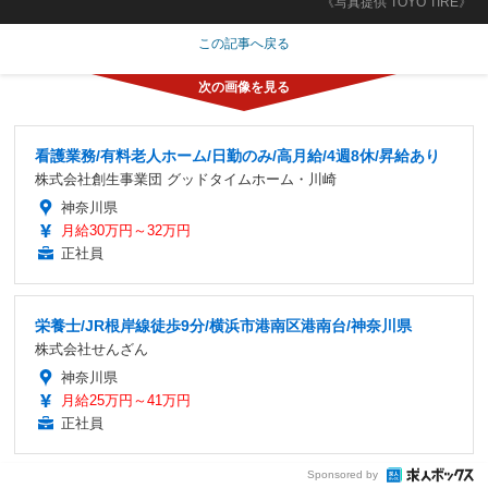
《写真提供 TOYO TIRE》
この記事へ戻る
看護業務/有料老人ホーム/日勤のみ/高月給/4週8休/昇給あり
株式会社創生事業団 グッドタイムホーム・川崎
神奈川県
月給30万円～32万円
正社員
栄養士/JR根岸線徒歩9分/横浜市港南区港南台/神奈川県
株式会社せんざん
神奈川県
月給25万円～41万円
正社員
Sponsored by