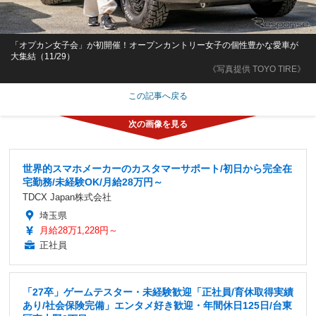
「オプカン女子会」が初開催！オープンカントリー女子の個性豊かな愛車が
大集結（11/29）
《写真提供 TOYO TIRE》
この記事へ戻る
世界的スマホメーカーのカスタマーサポート/初日から完全在
宅勤務/未経験OK/月給28万円～
TDCX Japan株式会社
埼玉県
月給28万1,228円～
正社員
「27卒」ゲームテスター・未経験歓迎「正社員/育休取得実績
あり/社会保険完備」エンタメ好き歓迎・年間休日125日/台東