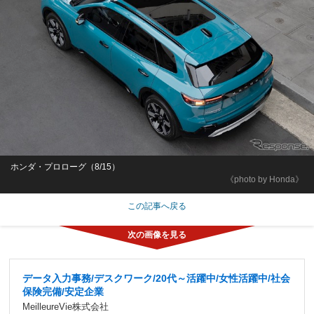
ホンダ・プロローグ（8/15）
《photo by Honda》
この記事へ戻る
データ入力事務/デスクワーク/20代～活躍中/女性活躍中/社会
保険完備/安定企業
MeilleureVie株式会社