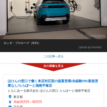
ホンダ・プロローグ（9/15）
《photo by Honda》
この記事へ戻る
ほけんの窓口で働く来店対応型の提案営業/未経験OK/新規営
業なし/ららぽーと湘南平塚店
ともにあーる株式会社 ほけんの窓口 ららぽーと湘南平塚店
東京都
月給25万円～50万円
正社員