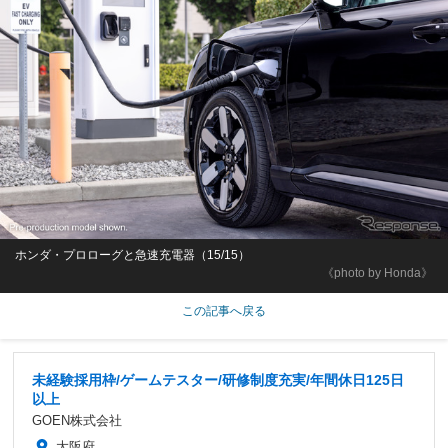
ホンダ・プロローグと急速充電器（15/15）
《photo by Honda》
この記事へ戻る
未経験採用枠/ゲームテスター/研修制度充実/年間休日125日
以上
GOEN株式会社
大阪府