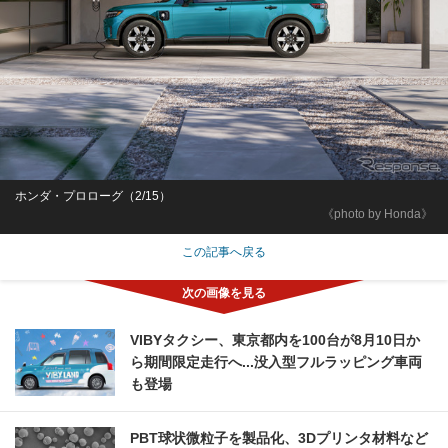
ホンダ・プロローグ（2/15）
《photo by Honda》
この記事へ戻る
VIBYタクシー、東京都内を100台が8月10日か
ら期間限定走行へ...没入型フルラッピング車両
も登場
PBT球状微粒子を製品化、3Dプリンタ材料など