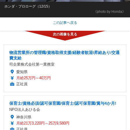
ホンダ・プロローグ（12/15）
《photo by Honda》
この記事へ戻る
物流営業所の管理職/資格取得支援/経験者歓迎/昇給あり/交通
費支給
司企業株式会社第一業務室
愛知県
月給25万円～40万円
正社員
保育士/資格必須/認可保育園/保育士/認可保育園/賞与4か月!
NPO法人あひる会
神奈川県
月給21万3,220円～25万9,580円
正社員