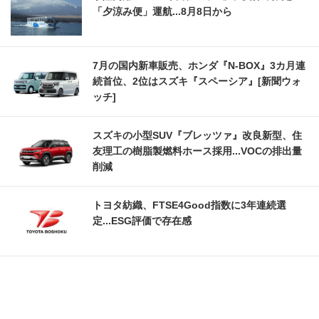
「夕涼み便」運航...8月8日から
7月の国内新車販売、ホンダ『N-BOX』3カ月連
続首位、2位はスズキ『スペーシア』[新聞ウォ
ッチ]
スズキの小型SUV『ブレッツァ』改良新型、住
友理工の樹脂製燃料ホース採用...VOCの排出量
削減
トヨタ紡織、FTSE4Good指数に3年連続選
定...ESG評価で存在感