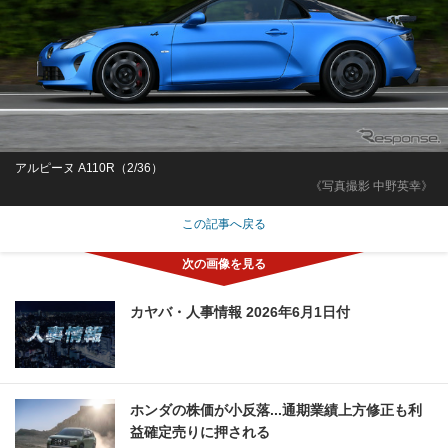
アルピーヌ A110R（2/36）
《写真撮影 中野英幸》
この記事へ戻る
カヤバ・人事情報 2026年6月1日付
ホンダの株価が小反落...通期業績上方修正も利
益確定売りに押される