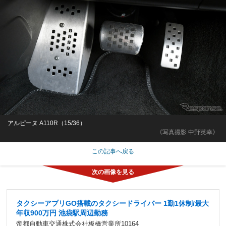
アルピーヌ A110R（15/36）
《写真撮影 中野英幸》
この記事へ戻る
タクシーアプリGO搭載のタクシードライバー 1勤1休制/最大
年収900万円 池袋駅周辺勤務
帝都自動車交通株式会社板橋営業所10164