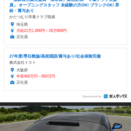
員」 オープニングスタッフ 未経験の方OK! ブランクOK! 昇
給・賞与あり
かたつむり学童クラブ指扇
埼玉県
月給21万1,800円～26万800円
正社員
27年度/専任教諭/高校国語/賞与あり/社会保険完備
株式会社イスト
大阪府
年収460万円～850万円
正社員
Sponsored by