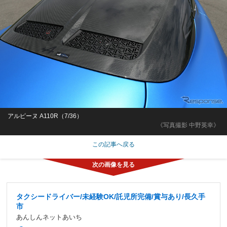
アルピーヌ A110R（7/36）
《写真撮影 中野英幸》
この記事へ戻る
タクシードライバー/未経験OK/託児所完備/賞与あり/長久手
市
あんしんネットあいち