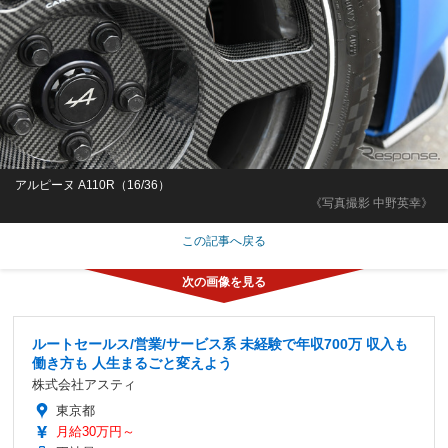
アルピーヌ A110R（16/36）
《写真撮影 中野英幸》
この記事へ戻る
ルートセールス/営業/サービス系 未経験で年収700万 収入も
働き方も 人生まるごと変えよう
株式会社アスティ
東京都
月給30万円～