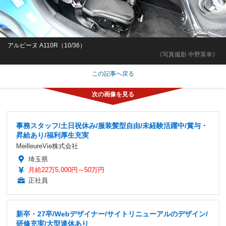
アルピーヌ A110R（10/36）
《写真撮影 中野英幸》
この記事へ戻る
事務スタッフ/土日祝休み/服装髪型自由/未経験活躍中/賞与・
昇給あり/福利厚生充実
MeilleureVie株式会社
埼玉県
月給22万5,000円～50万円
正社員
新卒・27卒/Webデザイナー/サイトリニューアルのデザイン/
研修充実/大型連休あり