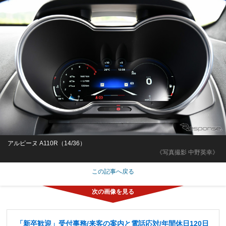
アルピーヌ A110R（14/36）
《写真撮影 中野英幸》
この記事へ戻る
「新卒歓迎」受付事務/来客の案内と電話応対/年間休日120日