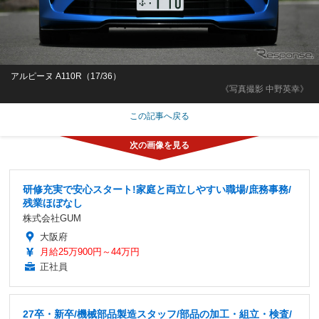
アルピーヌ A110R（17/36）
《写真撮影 中野英幸》
この記事へ戻る
研修充実で安心スタート!家庭と両立しやすい職場/庶務事務/
残業ほぼなし
株式会社GUM
大阪府
月給25万900円～44万円
正社員
27卒・新卒/機械部品製造スタッフ/部品の加工・組立・検査/