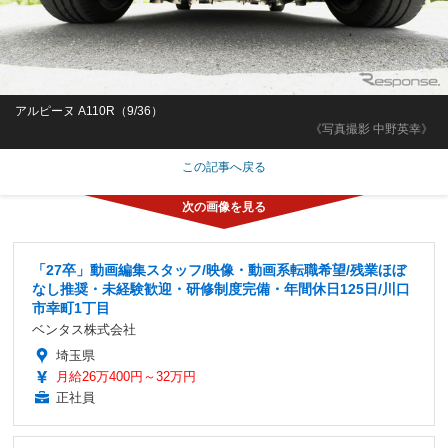
アルピーヌ A110R（9/36）
《写真撮影 中野英幸》
この記事へ戻る
「27卒」動画編集スタッフ/映像・動画系転職希望/残業ほぼ
なし推奨・未経験歓迎・研修制度完備・年間休日125日/川口
市幸町1丁目
ベンタス株式会社
埼玉県
月給26万400円～32万円
正社員