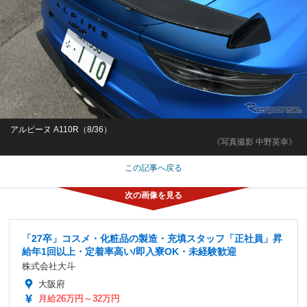
アルピーヌ A110R（8/36）
《写真撮影 中野英幸》
この記事へ戻る
「27卒」コスメ・化粧品の製造・充填スタッフ「正社員」昇
給年1回以上・定着率高い/即入寮OK・未経験歓迎
株式会社大斗
大阪府
月給26万円～32万円