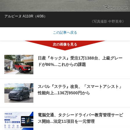
アルピーヌ A110R（4/36）
《写真撮影 中野英幸》
この記事へ戻る
日産『キックス』受注1万1388台、上級グレー
ドが86%...これからの課題
スバル『ステラ』改良、「スマートアシスト」
性能向上...136万9500円から
電脳交通、タクシードライバー教育管理サービ
ス開始...法定11項目を一元管理