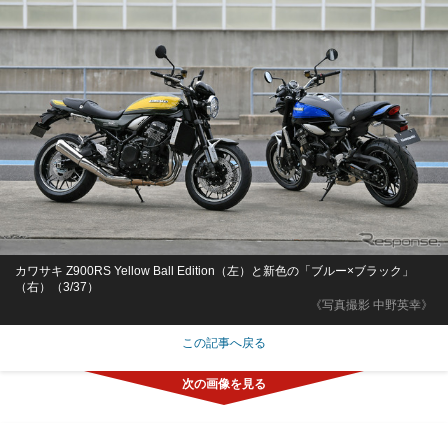
カワサキ Z900RS Yellow Ball Edition（左）と新色の「ブルー×ブラック」
（右）（3/37）
《写真撮影 中野英幸》
この記事へ戻る