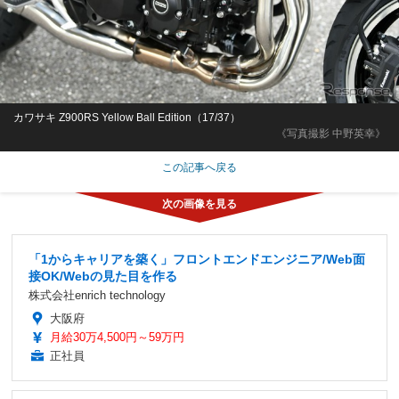
カワサキ Z900RS Yellow Ball Edition（17/37）
《写真撮影 中野英幸》
この記事へ戻る
「1からキャリアを築く」フロントエンドエンジニア/Web面
接OK/Webの見た目を作る
株式会社enrich technology
大阪府
月給30万4,500円～59万円
正社員