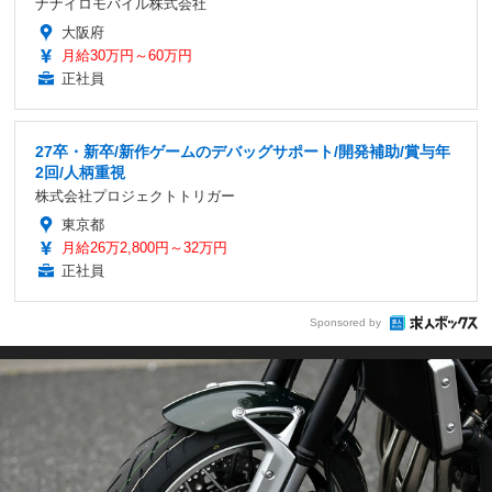
ナナイロモバイル株式会社
大阪府
月給30万円～60万円
正社員
27卒・新卒/新作ゲームのデバッグサポート/開発補助/賞与年
2回/人柄重視
株式会社プロジェクトトリガー
東京都
月給26万2,800円～32万円
正社員
Sponsored by