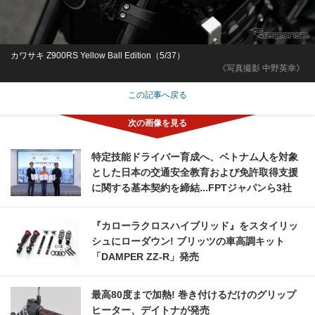
カワサキ Z900RS Yellow Ball Edition（5/37）
《写真撮影 中野英幸》
この記事へ戻る
特定技能ドライバー育成へ、ベトナム人を対象
とした日本の交通安全教育および免許取得支援
に関する基本契約を締結...FPTジャパンら3社
『カローラクロスハイブリッド』をスタイリッ
シュにローダウン! ブリッツの車高調キット
「DAMPER ZZ-R」発売
最高80度まで加熱! 巻き付けるだけのグリップ
ヒーター、デイトナが発売