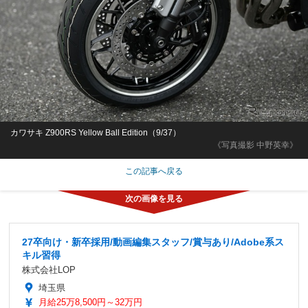
カワサキ Z900RS Yellow Ball Edition（9/37）
《写真撮影 中野英幸》
この記事へ戻る
27卒向け・新卒採用/動画編集スタッフ/賞与あり/Adobe系ス
キル習得
株式会社LOP
埼玉県
月給25万8,500円～32万円