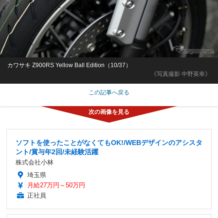
カワサキ Z900RS Yellow Ball Edition（10/37）
《写真撮影 中野英幸》
この記事へ戻る
ソフトを使ったことがなくてもOK!/WEBデザインのアシスタ
ント/賞与年2回/未経験活躍
株式会社小林
埼玉県
月給27万円～50万円
正社員