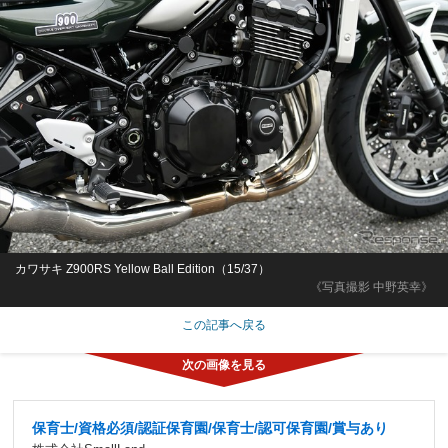
カワサキ Z900RS Yellow Ball Edition（15/37）
《写真撮影 中野英幸》
この記事へ戻る
保育士/資格必須/認証保育園/保育士/認可保育園/賞与あり