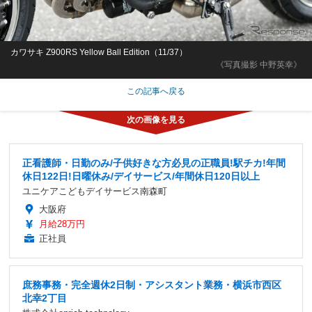
カワサキ Z900RS Yellow Ball Edition（11/37）
《写真撮影 中野英幸》
この記事へ戻る
正看護師・日勤のみ/子供好きな方必見の正職員!駅チカ!年間
休日122日!日曜休み/デイサービス/年間休日120日以上
ユニケアこどもデイサービス南森町
大阪府
月給28万円
正社員
庶務事務・完全週休2日制・アシスタント業務・横浜市西区
北幸2丁目