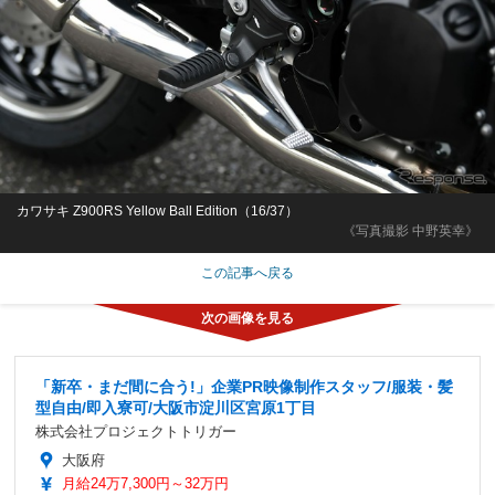
カワサキ Z900RS Yellow Ball Edition（16/37）
《写真撮影 中野英幸》
この記事へ戻る
「新卒・まだ間に合う!」企業PR映像制作スタッフ/服装・髪
型自由/即入寮可/大阪市淀川区宮原1丁目
株式会社プロジェクトトリガー
大阪府
月給24万7,300円～32万円