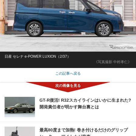
日産 セレナ e-POWER LUXION（2/37）
《写真撮影 中村孝仁》
この記事へ戻る
GT-R復活! R32スカイラインはいかに生まれた?
開発責任者が明かす舞台裏とは
最高80度まで加熱! 巻き付けるだけのグリップ