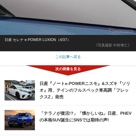
日産 セレナ e-POWER LUXION（4/37）
《写真撮影 中村孝仁》
この記事へ戻る
日産『ノートe-POWERニスモ』&スズキ『ソリ
オ』用、テインのフルスペック車高調「フレッ
クスZ」発売
「テラノが復活!?」「懐かしいね」日産、PHEV
の本格SUV誕生にSNSでは期待の声!