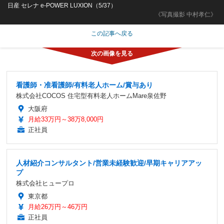
日産 セレナ e-POWER LUXION（5/37）
《写真撮影 中村孝仁》
この記事へ戻る
看護師・准看護師/有料老人ホーム/賞与あり
株式会社COCOS 住宅型有料老人ホームMare泉佐野
大阪府
月給33万円～38万8,000円
正社員
人材紹介コンサルタント/営業未経験歓迎/早期キャリアアッ
プ
株式会社ヒュープロ
東京都
月給26万円～46万円
正社員