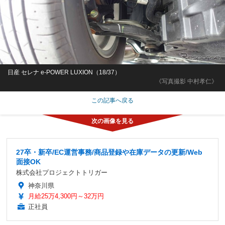
日産 セレナ e-POWER LUXION（18/37）
《写真撮影 中村孝仁》
この記事へ戻る
27卒・新卒/EC運営事務/商品登録や在庫データの更新/Web
面接OK
株式会社プロジェクトトリガー
神奈川県
月給25万4,300円～32万円
正社員