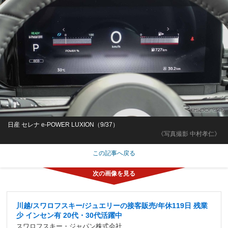
日産 セレナ e-POWER LUXION（9/37）
《写真撮影 中村孝仁》
この記事へ戻る
川越/スワロフスキー/ジュエリーの接客販売/年休119日 残業
少 インセン有 20代・30代活躍中
スワロフスキー・ジャパン株式会社