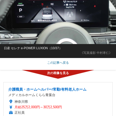
日産 セレナ e-POWER LUXION（10/37）
《写真撮影 中村孝仁》
この記事へ戻る
介護職員・ホームヘルパー/常勤/有料老人ホーム
メディカルホームくらら青葉台
神奈川県
月給25万2,000円～30万2,500円
正社員