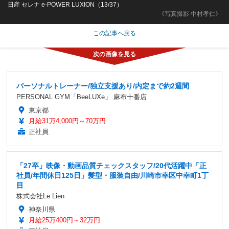
日産 セレナ e-POWER LUXION（13/37）
《写真撮影 中村孝仁》
この記事へ戻る
パーソナルトレーナー/独立支援あり/内定まで約2週間
PERSONAL GYM「BeeLUXe」 麻布十番店
東京都
月給31万4,000円～70万円
正社員
「27卒」映像・動画品質チェックスタッフ/20代活躍中「正
社員/年間休日125日」髪型・服装自由/川崎市幸区中幸町1丁
目
株式会社Le Lien
神奈川県
月給25万400円～32万円