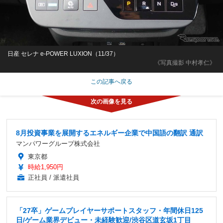
日産 セレナ e-POWER LUXION（11/37）
《写真撮影 中村孝仁》
この記事へ戻る
8月投資事業を展開するエネルギー企業で中国語の翻訳 通訳
マンパワーグループ株式会社
東京都
時給1,950円
正社員 / 派遣社員
「27卒」ゲームプレイヤーサポートスタッフ・年間休日125
日/ゲーム業界デビュー・未経験歓迎/渋谷区道玄坂1丁目