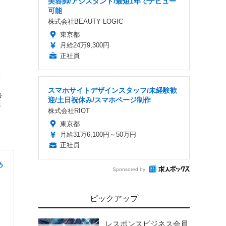
美容師/アシスタント/最短1年でデビュー
可能
株式会社BEAUTY LOGIC
東京都
月給24万9,300円
正社員
スマホサイトデザインスタッフ/未経験歓
格
迎/土日祝休み/スマホページ制作
上
株式会社RIOT
東京都
月給31万6,100円～50万円
正社員
あ
Sponsored by
ピックアップ
レスポンスビジネス会員