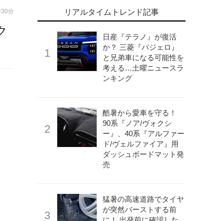
時30分
リアルタイムトレンド記事
ク
日産『テラノ』が復活
か？ 三菱『パジェロ』
と兄弟車になる可能性を
考える…土曜ニュースラ
ンキング
酷暑から愛車を守る！
90系『ノア/ヴォクシ
ー』、40系『アルファー
ド/ヴェルファイア』用
ダッシュボードマット発
売
猛暑の高速道路でタイヤ
が突然バーストする前
に！ 出発前に確認した