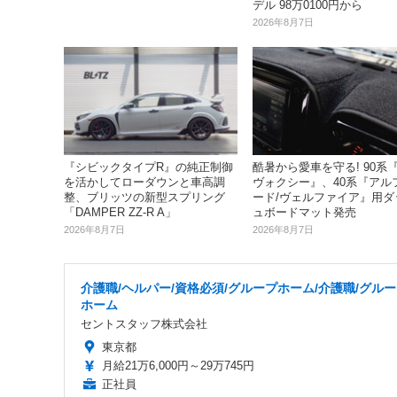
デル 98万0100円から
2026年8月7日
『シビックタイプR』の純正制御
酷暑から愛車を守る! 90系『
を活かしてローダウンと車高調
ヴォクシー』、40系『アル
整、ブリッツの新型スプリング
ード/ヴェルファイア』用ダ
「DAMPER ZZ-R A」
ュボードマット発売
2026年8月7日
2026年8月7日
介護職/ヘルパー/資格必須/グループホーム/介護職/グル
ホーム
セントスタッフ株式会社
東京都
月給21万6,000円～29万745円
正社員