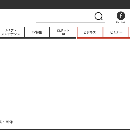
Facebook
リペア・
ロボット
EV特集
ビジネス
セミナー
メンテナンス
AI
プレミアム
業界動向
テクノロジー
キーパーソンイ
ンタビュー
真・画像