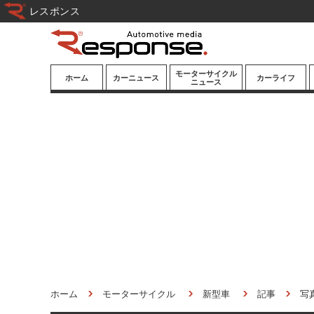
レスポンス
モーターサイクル
ホーム
カーニュース
カーライフ
ニュース
ニューモデル
ニューモデル
カスタマイズ
試乗記
試乗記
カーグッズ
道路交通/社会
カーオーディオ
鉄道
モータースポー
ツ/エンタメ
船舶
航空
宇宙
ホーム
モーターサイクル
新型車
記事
写