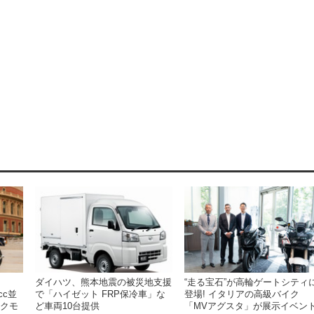
ダイハツ、熊本地震の被災地支援
“走る宝石”が高輪ゲートシティ
cc並
で「ハイゼット FRP保冷車」な
登場! イタリアの高級バイク
ックモ
ど車両10台提供
「MVアグスタ」が展示イベン