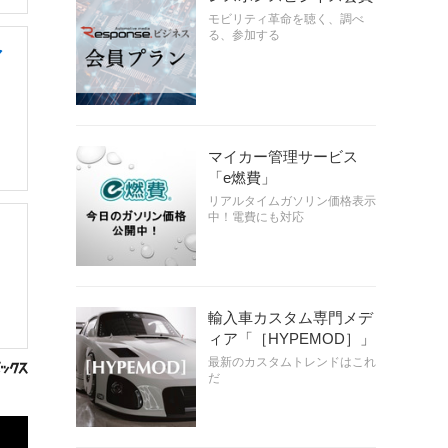
モビリティ革命を聴く、調べ
る、参加する
マ
マイカー管理サービス
「e燃費」
リアルタイムガソリン価格表示
中！電費にも対応
輸入車カスタム専門メデ
ィア「［HYPEMOD］」
最新のカスタムトレンドはこれ
だ