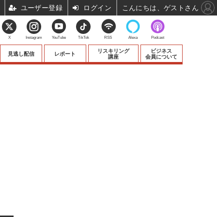
ユーザー登録
ログイン
こんにちは、ゲストさん
X
Instagram
YouTube
TikTok
RSS
Alexa
Podcast
リスキリング
ビジネス
見逃し配信
レポート
講座
会員について