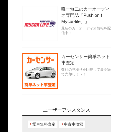
唯一無二のカーオーディ
オ専門誌「Push on！
Mycar-life」」
最新のカーオーディオ情報を配
信中！
カーセンサー簡単ネット
車査定
数社の見積りを比較して最高額
で売却しよう！
ユーザーアシスタンス
愛車無料査定
中古車検索