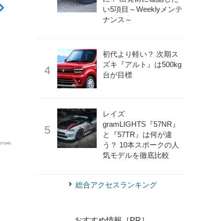
い5項目～Weeklyメンテ
ナンス～
初代より軽い？ 次期ス
ズキ『アルト』は500kg
台が目標
レイズ
gramLIGHTS『57NR』
と『57TR』は何が違
う？ 10本スポークの人
気モデルを徹底比較
《写真提供：ヤマハ発動機》
ヤマハ NMAX ABS（マッ
総合アクセスランキング
おすすめ情報［PR］