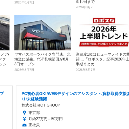
8月9日まで
2026年8月7日
2026年8月7日
ノア/
ヤマハスポーツバイク専門店、北
注目度1位はヒューマノイドの
ファ
海道に誕生...YSP札幌清田が8月
闘!...『ロボスタ』記事2026年
ッシ
8日オープン
半期まとめ
2026年8月7日
2026年8月7日
ープ
PC初心者OK!/WEBデザインのアシスタント/資格取得支援
り/未経験活躍
株式会社RIOT GROUP
東京都
月給27万円～50万円
正社員