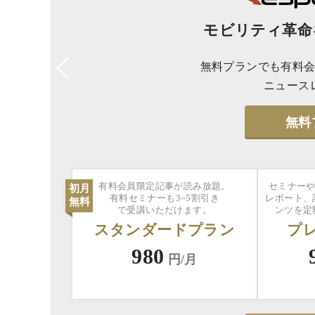
モビリティ革命
無料プランでも有料会
ニュース
無料
有料会員限定記事が読み放題。
セミナーや
初月
有料セミナーも3~5割引き
レポート、
無料
で受講いただけます。
ンツを定
スタンダードプラン
プ
980
円/月