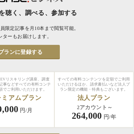
を聴く、調べる、参加する
員限定記事を月10本まで閲覧可能。
レターもお届けします。
プランに登録する
EVリスキリング講座、調査
すべての有料コンテンツを定額でご利用
記事などすべての有料コンテ
いただけるほか、請求書払いなど法人プ
額でご利用いただけます。
ラン限定の機能・特典もございます。
レミアムプラン
法人プラン
9,000
2アカウント～
円/月
264,000
円/年