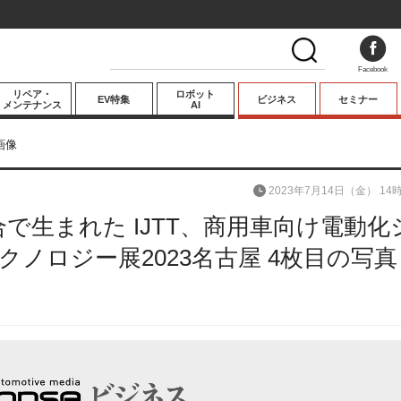
Facebook
リペア・
ロボット
EV特集
ビジネス
セミナー
メンテナンス
AI
プレミアム
画像
業界動向
2023年7月14日（金） 14
テクノロジー
で生まれた IJTT、商用車向け電動化
キーパーソンイ
ンタビュー
ノロジー展2023名古屋 4枚目の写真
次の画像