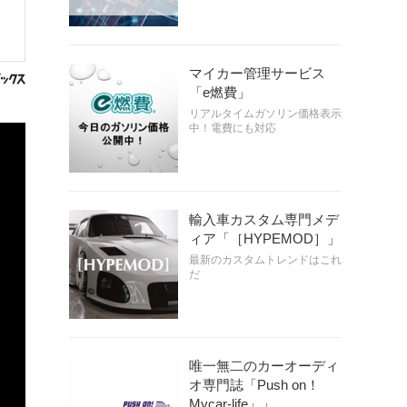
マイカー管理サービス
「e燃費」
リアルタイムガソリン価格表示
中！電費にも対応
輸入車カスタム専門メデ
ィア「［HYPEMOD］」
最新のカスタムトレンドはこれ
だ
唯一無二のカーオーディ
オ専門誌「Push on！
Mycar-life」」