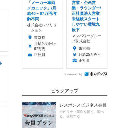
「メーカー車両
営業・企画営
メカニック」/月
業・ラウンダー/
給40～67万円/年
正社員法人営業
齢不問
未経験スタート
しやすい環境九
株式会社レソリュ
段下
ーション
マンパワーグルー
東京都
プ株式会社
月給40万円～
東京都
67万円
月給25万円～
正社員
正社員
ト
Sponsored by
ピックアップ
レスポンスビジネス会員
モビリティ革命を聴く、調べ
る、参加する