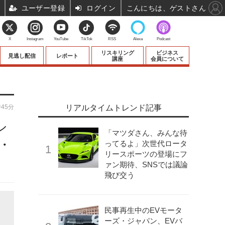
ユーザー登録
ログイン
こんにちは、ゲストさん
X
Instagram
YouTube
TikTok
RSS
Alexa
Podcast
リスキリング
ビジネス
見逃し配信
レポート
講座
会員について
時45分
リアルタイムトレンド記事
シ
「マツダさん、みんな待
・
ってるよ」次世代ロータ
リースポーツの登場にフ
ァン期待、SNSでは議論
飛び交う
民事再生中のEVモータ
ーズ・ジャパン、EVバ