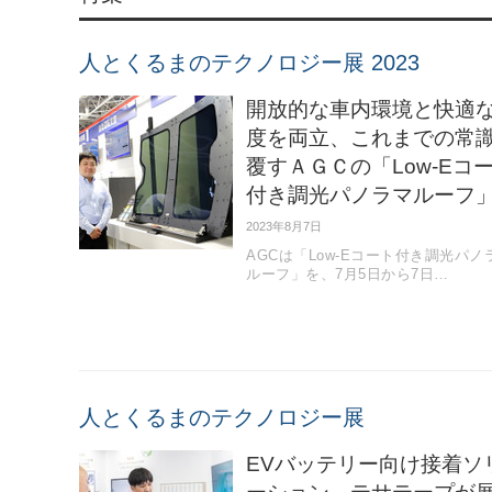
人とくるまのテクノロジー展 2023
開放的な車内環境と快適
度を両立、これまでの常
覆すＡＧＣの「Low-Eコ
付き調光パノラマルーフ
2023年8月7日
AGCは「Low-Eコート付き調光パノ
ルーフ」を、7月5日から7日…
人とくるまのテクノロジー展
EVバッテリー向け接着ソ