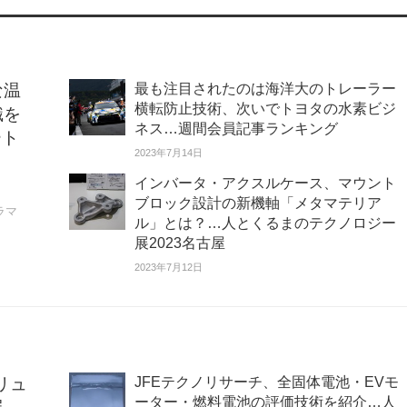
な温
最も注目されたのは海洋大のトレーラー
横転防止技術、次いでトヨタの水素ビジ
識を
ネス…週間会員記事ランキング
ート
2023年7月14日
」
インバータ・アクスルケース、マウント
ブロック設計の新機軸「メタマテリア
ラマ
ル」とは？…人とくるまのテクノロジー
展2023名古屋
2023年7月12日
リュ
JFEテクノリサーチ、全固体電池・EVモ
ーター・燃料電池の評価技術を紹介…人