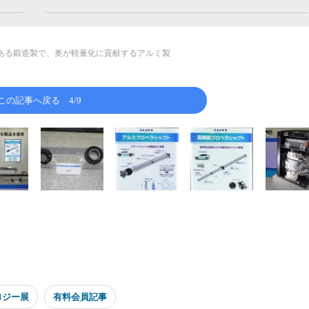
がある鍛造製で、奥が軽量化に貢献するアルミ製
この記事へ戻る
4/9
ロジー展
有料会員記事