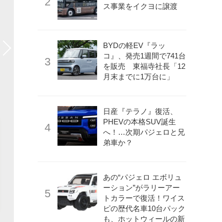
ス事業をイクヨに譲渡
BYDの軽EV『ラッ
コ』、発売1週間で741台
を販売 東福寺社長「12
月末までに1万台に」
日産『テラノ』復活、
PHEVの本格SUV誕生
へ！…次期パジェロと兄
弟車か？
あの“パジェロ エボリュ
ーション”がラリーアー
トカラーで復活！ワイス
ピの歴代名車10台パック
も、ホットウィールの新