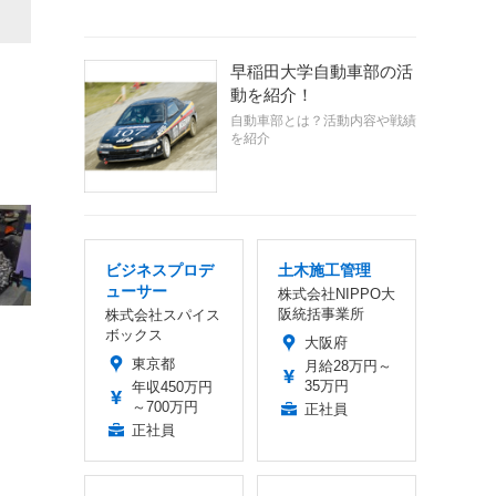
早稲田大学自動車部の活
動を紹介！
自動車部とは？活動内容や戦績
を紹介
ビジネスプロデ
土木施工管理
ューサー
株式会社NIPPO大
阪統括事業所
株式会社スパイス
ボックス
大阪府
東京都
月給28万円～
35万円
年収450万円
～700万円
正社員
正社員