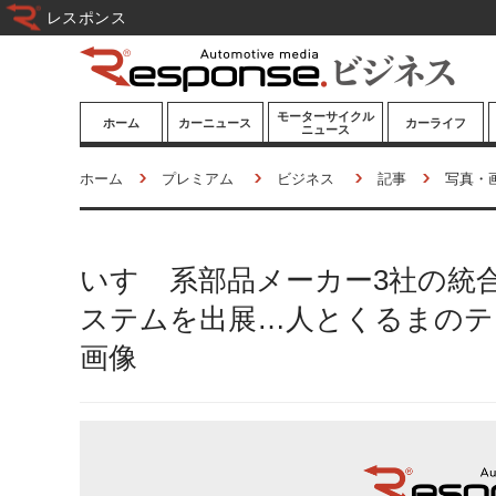
レスポンス
モーターサイクル
ホーム
カーニュース
カーライフ
ニュース
ニューモデル
ニューモデル
カスタマイズ
ホーム
プレミアム
ビジネス
記事
写真・
試乗記
試乗記
カーグッズ
道路交通/社会
カーオーディオ
いすゞ系部品メーカー3社の統合
鉄道
モータースポー
ツ/エンタメ
ステムを出展…人とくるまのテク
船舶
画像
航空
宇宙