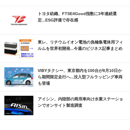
トヨタ紡織、FTSE4Good指数に3年連続選
定...ESG評価で存在感
東レ、リチウムイオン電池の負極集電体用フィ
ルムを世界初開発...今週のビジネス記事まとめ
VIBYタクシー、東京都内を100台が8月10日か
ら期間限定走行へ...没入型フルラッピング車両
も登場
アイシン、内陸部の商用車向け水素ステーショ
ンでオンサイト製造調査