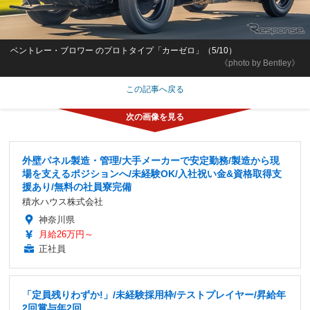
ベントレー・ブロワー のプロトタイプ「カーゼロ」（5/10）
《photo by Bentley》
この記事へ戻る
外壁パネル製造・管理/大手メーカーで安定勤務/製造から現
場を支えるポジションへ/未経験OK/入社祝い金&資格取得支
援あり/無料の社員寮完備
積水ハウス株式会社
神奈川県
月給26万円～
正社員
「定員残りわずか!」/未経験採用枠/テストプレイヤー/昇給年
2回賞与年2回