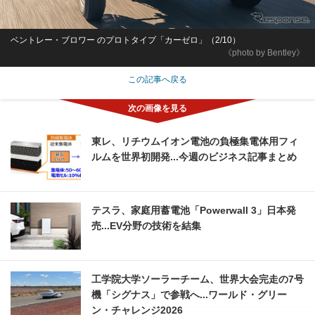
ベントレー・ブロワー のプロトタイプ「カーゼロ」（2/10）
《photo by Bentley》
この記事へ戻る
東レ、リチウムイオン電池の負極集電体用フィ
ルムを世界初開発...今週のビジネス記事まとめ
テスラ、家庭用蓄電池「Powerwall 3」日本発
売...EV分野の技術を結集
工学院大学ソーラーチーム、世界大会完走の7号
機「シグナス」で参戦へ...ワールド・グリー
ン・チャレンジ2026