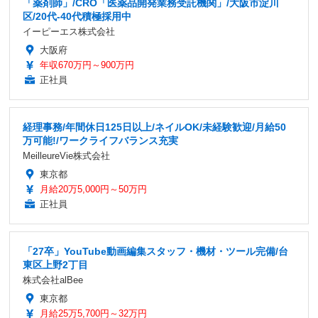
「薬剤師」/CRO「医薬品開発業務受託機関」/大阪市淀川
区/20代-40代積極採用中
イーピーエス株式会社
大阪府
年収670万円～900万円
正社員
経理事務/年間休日125日以上/ネイルOK/未経験歓迎/月給50
万可能!/ワークライフバランス充実
MeilleureVie株式会社
東京都
月給20万5,000円～50万円
正社員
「27卒」YouTube動画編集スタッフ・機材・ツール完備/台
東区上野2丁目
株式会社alBee
東京都
月給25万5,700円～32万円