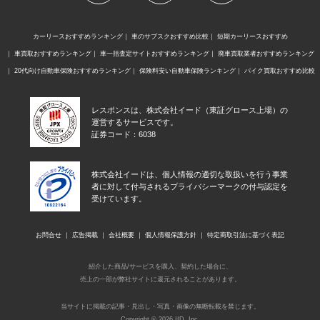
カーリースおすすめランキング
車のサブスクおすすめ比較
短期カーリースおすすめ
車買取おすすめランキング
車一括査定サイトおすすめランキング
廃車買取業者おすすめランキング
20代向け自動車保険おすすめランキング
保険料安い自動車保険ランキング
バイク買取おすすめ比較
レスポンスは、株式会社イード（東証グロース上場）の
運営するサービスです。
証券コード：6038
株式会社イードは、個人情報の適切な取扱いを行う事業
者に対して付与されるプライバシーマークの付与認定を
受けています。
お問合せ
広告掲載
会社概要
個人情報保護方針
特定商取引法に基づく表記
紹介した商品/サービスを購入、契約した場合に、
売上の一部が弊社サイトに還元されることがあります。
当サイトに掲載の記事・見出し・写真・画像の無断転載を禁じます。
Copyright © 2026 IID, Inc.