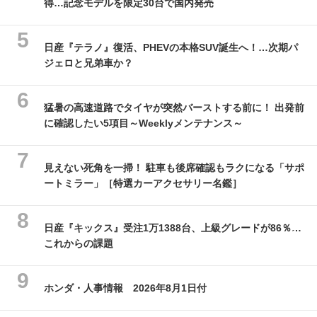
得…記念モデルを限定30台で国内発売
日産『テラノ』復活、PHEVの本格SUV誕生へ！…次期パ
ジェロと兄弟車か？
猛暑の高速道路でタイヤが突然バーストする前に！ 出発前
に確認したい5項目～Weeklyメンテナンス～
見えない死角を一掃！ 駐車も後席確認もラクになる「サポ
ートミラー」［特選カーアクセサリー名鑑］
日産『キックス』受注1万1388台、上級グレードが86％…
これからの課題
ホンダ・人事情報 2026年8月1日付