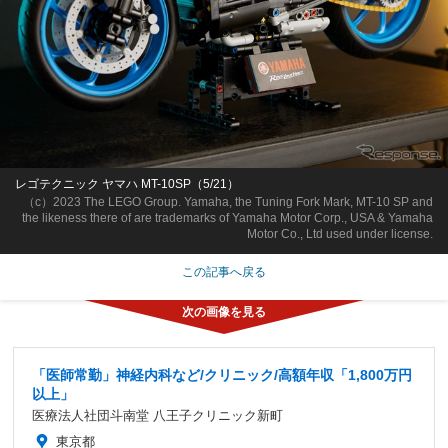
レゴテクニック ヤマハ MT-10SP（5/21）
（c）2023 The LEGO Group. Yamaha, the Tuning Fork Mark, MT-10 SP and
the likeness there of are trademarks of Yamaha Motor Corp., USA & Yamaha
Motor Co., Ltd used under license.
この記事へ戻る
「医師常勤」神経内科など/クリニック/高額年収「1,800万円
以上」
医療法人社団斗南堂 八王子クリニック新町
東京都