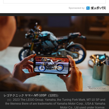
Sponsored by
レゴテクニック ヤマハ MT-10SP（12/21）
（c）2023 The LEGO Group. Yamaha, the Tuning Fork Mark, MT-10 SP and
the likeness there of are trademarks of Yamaha Motor Corp., USA & Yamaha
Motor Co., Ltd used under license.