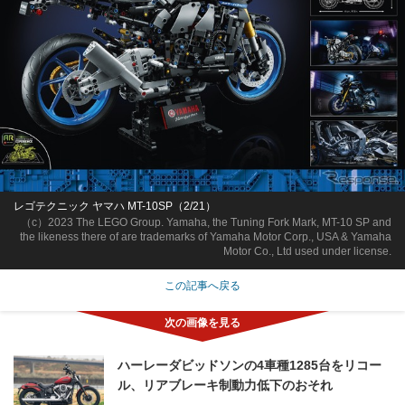
レゴテクニック ヤマハ MT-10SP（2/21）
（c）2023 The LEGO Group. Yamaha, the Tuning Fork Mark, MT-10 SP and
the likeness there of are trademarks of Yamaha Motor Corp., USA & Yamaha
Motor Co., Ltd used under license.
この記事へ戻る
ハーレーダビッドソンの4車種1285台をリコー
ル、リアブレーキ制動力低下のおそれ