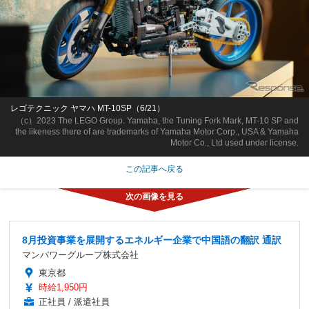
レゴテクニック ヤマハ MT-10SP（6/21）
（c）2023 The LEGO Group. Yamaha, the Tuning Fork Mark, MT-10 SP and
the likeness there of are trademarks of Yamaha Motor Corp., USA & Yamaha
Motor Co., Ltd used under license.
この記事へ戻る
8月投資事業を展開するエネルギー企業で中国語の翻訳 通訳
マンパワーグループ株式会社
東京都
時給1,950円
正社員 / 派遣社員