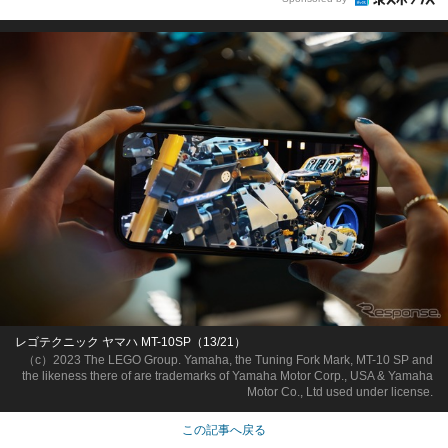
レゴテクニック ヤマハ MT-10SP（13/21）
（c）2023 The LEGO Group. Yamaha, the Tuning Fork Mark, MT-10 SP and
the likeness there of are trademarks of Yamaha Motor Corp., USA & Yamaha
Motor Co., Ltd used under license.
この記事へ戻る