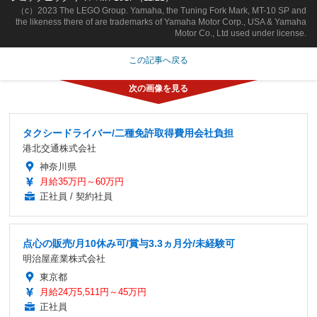
（c）2023 The LEGO Group. Yamaha, the Tuning Fork Mark, MT-10 SP and
the likeness there of are trademarks of Yamaha Motor Corp., USA & Yamaha
Motor Co., Ltd used under license.
この記事へ戻る
タクシードライバー/二種免許取得費用会社負担
港北交通株式会社
神奈川県
月給35万円～60万円
正社員 / 契約社員
点心の販売/月10休み可/賞与3.3ヵ月分/未経験可
明治屋産業株式会社
東京都
月給24万5,511円～45万円
正社員