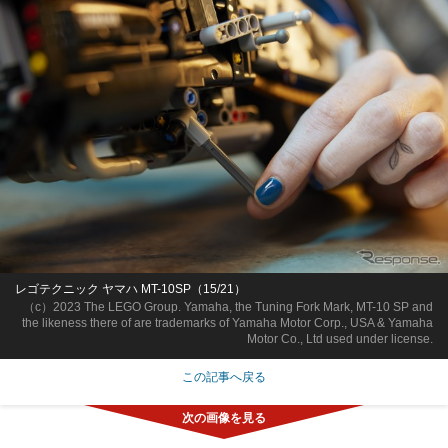
レゴテクニック ヤマハ MT-10SP（15/21）
（c）2023 The LEGO Group. Yamaha, the Tuning Fork Mark, MT-10 SP and
the likeness there of are trademarks of Yamaha Motor Corp., USA & Yamaha
Motor Co., Ltd used under license.
この記事へ戻る