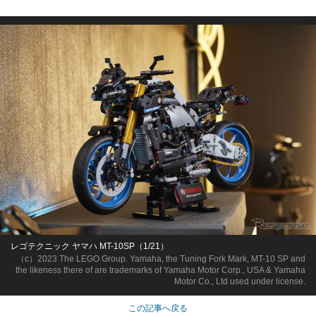
レゴテクニック ヤマハ MT-10SP（1/21）
（c）2023 The LEGO Group. Yamaha, the Tuning Fork Mark, MT-10 SP and
the likeness there of are trademarks of Yamaha Motor Corp., USA & Yamaha
Motor Co., Ltd used under license.
この記事へ戻る