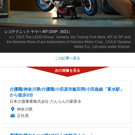
レゴテクニック ヤマハ MT-10SP（8/21）
（c）2023 The LEGO Group. Yamaha, the Tuning Fork Mark, MT-10 SP and
the likeness there of are trademarks of Yamaha Motor Corp., USA & Yamaha
Motor Co., Ltd used under license.
この記事へ戻る
介護職/神奈川県/介護職/小田原市飯田岡/小田急線「富水駅」
から徒歩3分
日本介護事業株式会社 だんらんの家富水
神奈川県
正社員