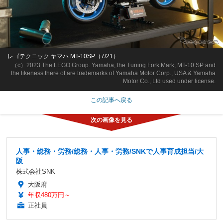
レゴテクニック ヤマハ MT-10SP（7/21）
（c）2023 The LEGO Group. Yamaha, the Tuning Fork Mark, MT-10 SP and
the likeness there of are trademarks of Yamaha Motor Corp., USA & Yamaha
Motor Co., Ltd used under license.
この記事へ戻る
人事・総務・労務/総務・人事・労務/SNKで人事育成担当/大
阪
株式会社SNK
大阪府
年収480万円～
正社員