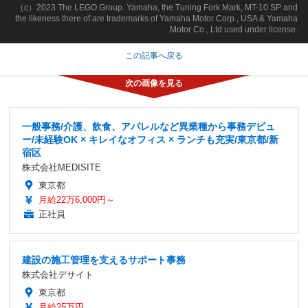
（c）2023 The LEGO Group. Yamaha, the Tuning Fork Mark, MT-10 SP and
the likeness there of are trademarks of Yamaha Motor Corp., USA & Yamaha
Motor Co., Ltd used under license.
この記事へ戻る
一般事務/介護、飲食、アパレルなど異業種から事務デビュ
ー/未経験OK × キレイなオフィス × ランチも充実/東京都/新
宿区
株式会社MEDISITE
東京都
月給22万6,000円～
正社員
建設の施工管理を支えるサポート事務
株式会社デサイト
東京都
月給25万円