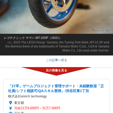
レゴテクニック ヤマハ MT-10SP（16/21）
（c）2023 The LEGO Group. Yamaha, the Tuning Fork Mark, MT-10 SP and
the likeness there of are trademarks of Yamaha Motor Corp., USA & Yamaha
Motor Co., Ltd used under license.
この記事へ戻る
「27卒」ゲームプロジェクト管理サポート・未経験歓迎「正
社員/シフト相談可/QAスキル習得」/渋谷区東1丁目
株式会社enrich technology
東京都
月給21万9,600円～31万7,600円