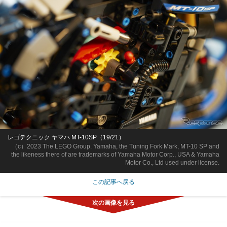
レゴテクニック ヤマハ MT-10SP（19/21）
（c）2023 The LEGO Group. Yamaha, the Tuning Fork Mark, MT-10 SP and
the likeness there of are trademarks of Yamaha Motor Corp., USA & Yamaha
Motor Co., Ltd used under license.
この記事へ戻る