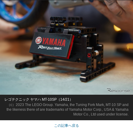
レゴテクニック ヤマハ MT-10SP（14/21）
（c）2023 The LEGO Group. Yamaha, the Tuning Fork Mark, MT-10 SP and
the likeness there of are trademarks of Yamaha Motor Corp., USA & Yamaha
Motor Co., Ltd used under license.
この記事へ戻る