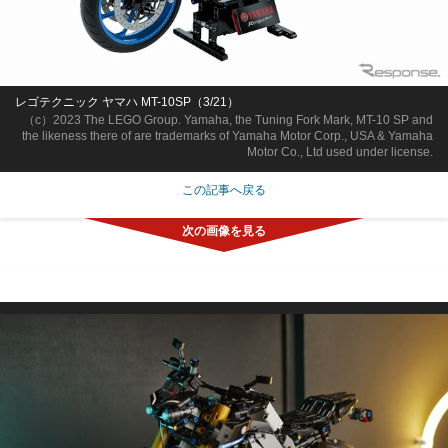
レゴテクニック ヤマハ MT-10SP（3/21）
（c）2023 The LEGO Group. Yamaha, the Tuning Fork Mark, MT-10 SP and
the likeness there of are trademarks of Yamaha Motor Corp., USA & Yamaha
Motor Co., Ltd used under license.
この記事へ戻る