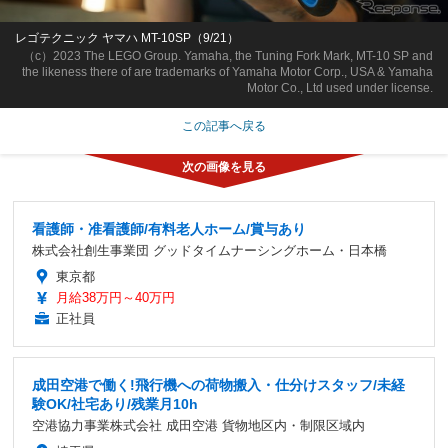
レゴテクニック ヤマハ MT-10SP（9/21）
（c）2023 The LEGO Group. Yamaha, the Tuning Fork Mark, MT-10 SP and
the likeness there of are trademarks of Yamaha Motor Corp., USA & Yamaha
Motor Co., Ltd used under license.
この記事へ戻る
看護師・准看護師/有料老人ホーム/賞与あり
株式会社創生事業団 グッドタイムナーシングホーム・日本橋
東京都
月給38万円～40万円
正社員
成田空港で働く!飛行機への荷物搬入・仕分けスタッフ/未経
験OK/社宅あり/残業月10h
空港協力事業株式会社 成田空港 貨物地区内・制限区域内