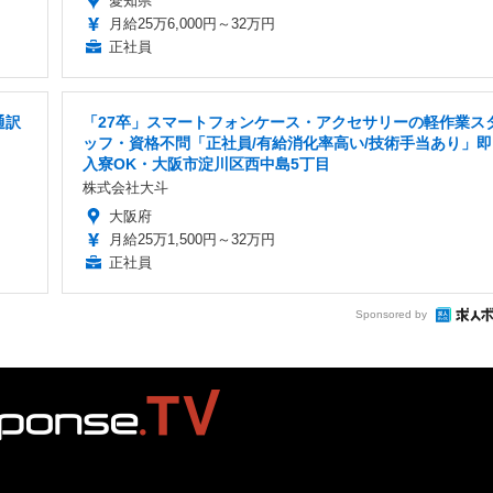
愛知県
月給25万6,000円～32万円
正社員
通訳
「27卒」スマートフォンケース・アクセサリーの軽作業ス
ッフ・資格不問「正社員/有給消化率高い/技術手当あり」即
入寮OK・大阪市淀川区西中島5丁目
株式会社大斗
大阪府
月給25万1,500円～32万円
正社員
Sponsored by