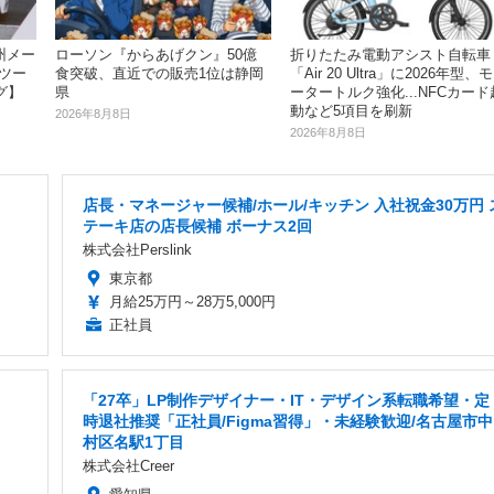
州メー
ローソン『からあげクン』50億
折りたたみ電動アシスト自転車
ツー
食突破、直近での販売1位は静岡
「Air 20 Ultra」に2026年型、モ
グ】
県
ータートルク強化...NFCカード
動など5項目を刷新
2026年8月8日
2026年8月8日
店長・マネージャー候補/ホール/キッチン 入社祝金30万円 
テーキ店の店長候補 ボーナス2回
株式会社Perslink
東京都
月給25万円～28万5,000円
正社員
「27卒」LP制作デザイナー・IT・デザイン系転職希望・定
時退社推奨「正社員/Figma習得」・未経験歓迎/名古屋市中
村区名駅1丁目
株式会社Creer