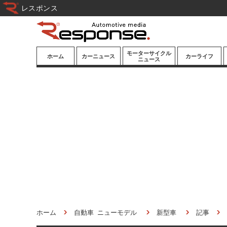
レスポンス
モーターサイクル
ホーム
カーニュース
カーライフ
ニュース
ニューモデル
ニューモデル
カスタマイズ
試乗記
試乗記
カーグッズ
道路交通/社会
カーオーディオ
鉄道
モータースポー
ツ/エンタメ
船舶
航空
宇宙
ホーム
自動車 ニューモデル
新型車
記事