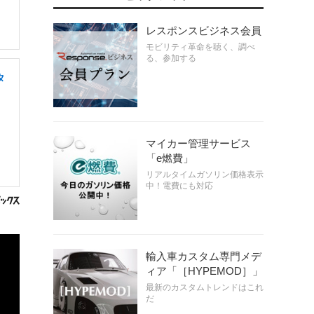
レスポンスビジネス会員
モビリティ革命を聴く、調べ
る、参加する
タ
マイカー管理サービス
「e燃費」
リアルタイムガソリン価格表示
中！電費にも対応
輸入車カスタム専門メデ
ィア「［HYPEMOD］」
最新のカスタムトレンドはこれ
だ