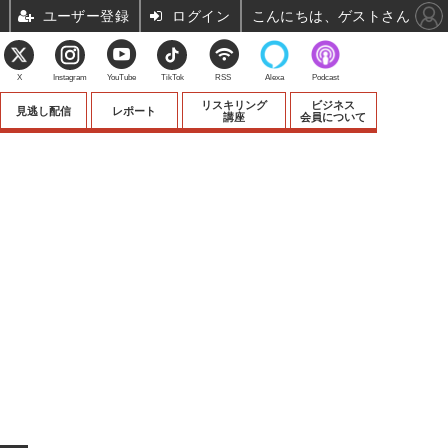
ユーザー登録
ログイン
こんにちは、ゲストさん
X
Instagram
YouTube
TikTok
RSS
Alexa
Podcast
リスキリング
ビジネス
見逃し配信
レポート
講座
会員について