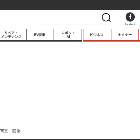
Facebook
リペア・
ロボット
EV特集
ビジネス
セミナー
メンテナンス
AI
プレミアム
業界動向
テクノロジー
キーパーソンイ
ンタビュー
写真・画像