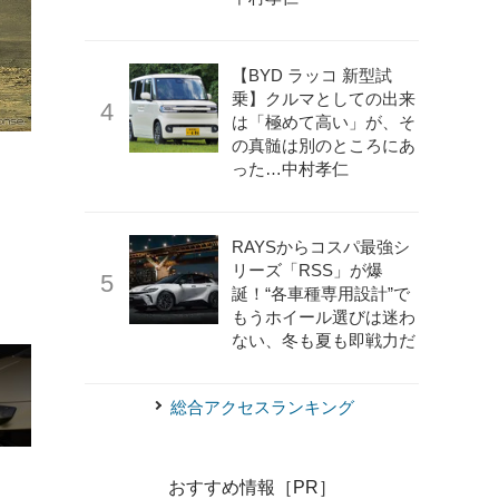
【BYD ラッコ 新型試
乗】クルマとしての出来
は「極めて高い」が、そ
の真髄は別のところにあ
った…中村孝仁
《photo by Lamborghini》
ランボルギーニ・ウラカン・ス
RAYSからコスパ最強シ
リーズ「RSS」が爆
誕！“各車種専用設計”で
もうホイール選びは迷わ
ない、冬も夏も即戦力だ
総合アクセスランキング
おすすめ情報［PR］