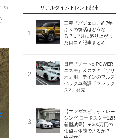
時00分
リアルタイムトレンド記事
で
三菱『パジェロ』約7年
ぶりの復活はどうな
る？…7月に盛り上がっ
た口コミ記事まとめ
日産『ノートe-POWER
ニスモ』＆スズキ『ソリ
オ』用、テインのフルス
ペック車高調「フレック
スZ」発売
【マツダスピリットレー
シング ロードスター12R
新型試乗】＋300万円の
価値を体感できるか？…
中村孝仁