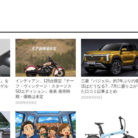
インディアン、125台限定『チー
X』を
三菱『パジェロ』約7年ぶりの
フ・ヴィンテージ・スタージス
、ゲル
活はどうなる?...7月に盛り上が
SDエディション』発表 発売時
た口コミ記事まとめ
期・価格は未定
2026年8月8日
2026年8月8日