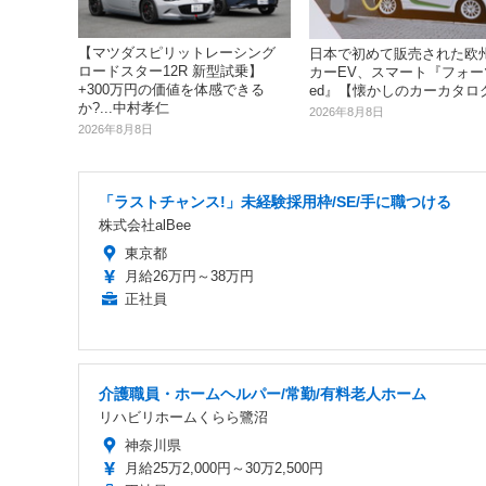
【マツダスピリットレーシング
日本で初めて販売された欧
ロードスター12R 新型試乗】
カーEV、スマート『フォー
+300万円の価値を体感できる
ed』【懐かしのカーカタロ
か?...中村孝仁
2026年8月8日
2026年8月8日
「ラストチャンス!」未経験採用枠/SE/手に職つける
株式会社alBee
東京都
月給26万円～38万円
正社員
介護職員・ホームヘルパー/常勤/有料老人ホーム
リハビリホームくらら鷺沼
神奈川県
月給25万2,000円～30万2,500円