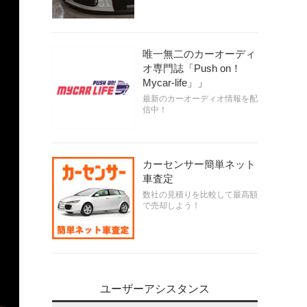
唯一無二のカーオーディ
オ専門誌「Push on！
Mycar-life」」
最新のカーオーディオ情報を配
信中！
カーセンサー簡単ネット
車査定
数社の見積りを比較して最高額
で売却しよう！
ユーザーアシスタンス