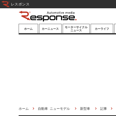
レスポンス
モーターサイクル
ホーム
カーニュース
カーライフ
ニュース
ニューモデル
ニューモデル
カスタマイズ
試乗記
試乗記
カーグッズ
道路交通/社会
カーオーディオ
鉄道
モータースポー
ツ/エンタメ
船舶
航空
宇宙
ホーム
自動車 ニューモデル
新型車
記事