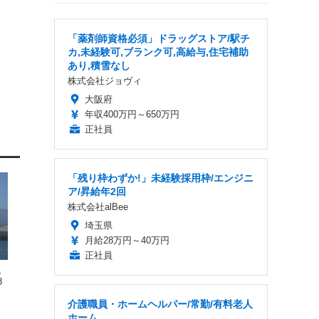
「薬剤師資格必須」ドラッグストア/駅チ
カ,未経験可,ブランク可,高給与,住宅補助
あり,積雪なし
株式会社ジョヴィ
大阪府
年収400万円～650万円
正社員
「残り枠わずか!」未経験採用枠/エンジニ
ア/昇給年2回
株式会社alBee
埼玉県
月給28万円～40万円
正社員
、
8
介護職員・ホームヘルパー/常勤/有料老人
ホーム