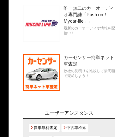
唯一無二のカーオーディ
オ専門誌「Push on！
Mycar-life」」
最新のカーオーディオ情報を配
信中！
カーセンサー簡単ネット
車査定
数社の見積りを比較して最高額
で売却しよう！
ユーザーアシスタンス
愛車無料査定
中古車検索