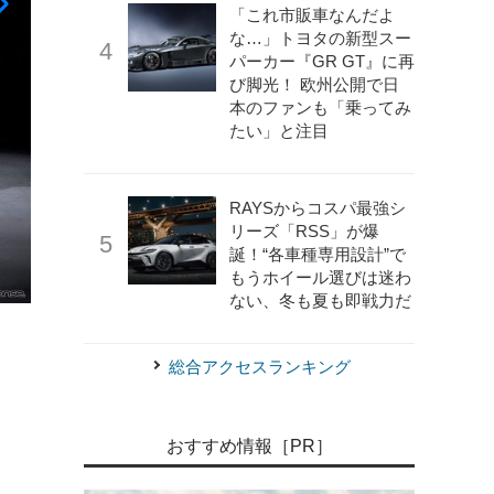
「これ市販車なんだよ
な…」トヨタの新型スー
パーカー『GR GT』に再
び脚光！ 欧州公開で日
本のファンも「乗ってみ
たい」と注目
RAYSからコスパ最強シ
リーズ「RSS」が爆
誕！“各車種専用設計”で
もうホイール選びは迷わ
ない、冬も夏も即戦力だ
《写真撮影 山内潤也》
トヨタ ヴェルファイア エグゼクテ
総合アクセスランキング
おすすめ情報［PR］