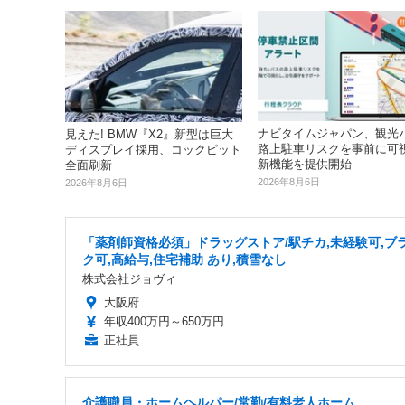
ナビタイムジャパン、観光
見えた! BMW『X2』新型は巨大
路上駐車リスクを事前に可視化
ディスプレイ採用、コックピット
新機能を提供開始
全面刷新
2026年8月6日
2026年8月6日
「薬剤師資格必須」ドラッグストア/駅チカ,未経験可,ブ
ク可,高給与,住宅補助 あり,積雪なし
株式会社ジョヴィ
大阪府
年収400万円～650万円
正社員
介護職員・ホームヘルパー/常勤/有料老人ホーム