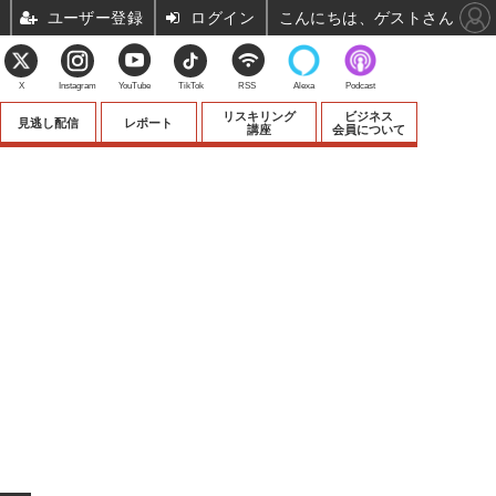
ユーザー登録
ログイン
こんにちは、ゲストさん
X
Instagram
YouTube
TikTok
RSS
Alexa
Podcast
リスキリング
ビジネス
見逃し配信
レポート
講座
会員について