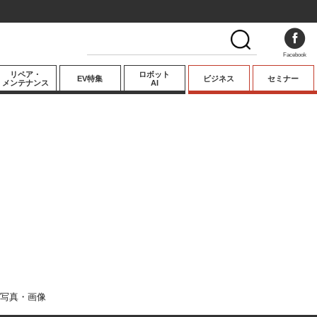
Facebook
リペア・
ロボット
EV特集
ビジネス
セミナー
メンテナンス
AI
プレミアム
業界動向
テクノロジー
キーパーソンイ
ンタビュー
写真・画像