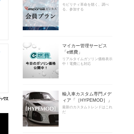
モビリティ革命を聴く、調べ
る、参加する
マイカー管理サービス
「e燃費」
ー
リアルタイムガソリン価格表示
中！電費にも対応
輸入車カスタム専門メデ
ィア「［HYPEMOD］」
最新のカスタムトレンドはこれ
だ