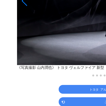
《写真撮影 山内潤也》
トヨタ ヴェルファイア 新型
トヨタ ア