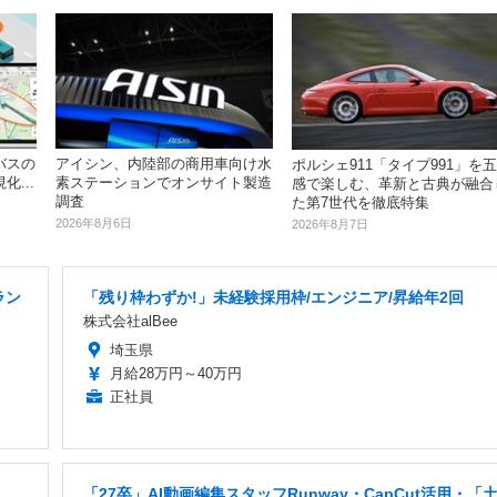
バスの
アイシン、内陸部の商用車向け水
ポルシェ911「タイプ991」を五
...
素ステーションでオンサイト製造
感で楽しむ、革新と古典が融合
調査
た第7世代を徹底特集
2026年8月6日
2026年8月7日
ラン
「残り枠わずか!」未経験採用枠/エンジニア/昇給年2回
株式会社alBee
埼玉県
月給28万円～40万円
正社員
「27卒」AI動画編集スタッフRunway・CapCut活用・「