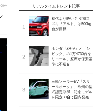
時00分
リアルタイムトレンド記事
ル
初代より軽い？ 次期ス
ズキ『アルト』は500kg
台が目標
ホンダ『ZR-V』と『シ
ビック』の1万4730台を
リコール、座席が保安基
準に不適合
三輪ソーラーEV『スリ
ールオータ』、欧州の型
式認定取得…記念モデル
を限定30台で国内発売