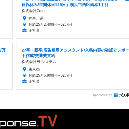
日祝休み/年間休日125日」横浜市西区南幸1丁目
株式会社Creer
神奈川県
月給25万2,400円～32万円
正社員
2万
27卒・新卒/広告運用アシスタント/入稿内容の確認とレポ
ト作成/交通費支給
株式会社ELシステム
東京都
月給25万6,900円～32万円
正社員
Sponsored by