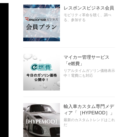
レスポンスビジネス会員
モビリティ革命を聴く、調べ
る、参加する
マイカー管理サービス
「e燃費」
リアルタイムガソリン価格表示
中！電費にも対応
輸入車カスタム専門メデ
ィア「［HYPEMOD］」
最新のカスタムトレンドはこれ
だ