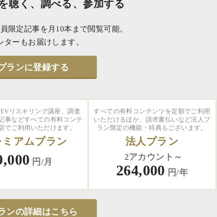
を聴く、調べる、参加する
員限定記事を月10本まで閲覧可能。
レターもお届けします。
プランに登録する
EVリスキリング講座、調査
すべての有料コンテンツを定額でご利用
記事などすべての有料コンテ
いただけるほか、請求書払いなど法人プ
額でご利用いただけます。
ラン限定の機能・特典もございます。
レミアムプラン
法人プラン
9,000
2アカウント～
円/月
264,000
円/年
ランの詳細はこちら