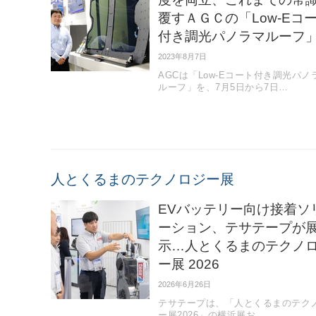
覆すＡＧＣの「Low-Eコ
付き調光パノラマルーフ
2023年8月7日
AGCは「Low-Eコート付き調光パノ
ルーフ」を、7月5日から7日…
人とくるまのテクノロジー展
EVバッテリー向け接着ソ
ーション、テサテープが
示…人とくるまのテクノ
ー展 2026
2026年6月26日
テサテープは、「人とくるまのテク
ー展2026」の横浜展お…