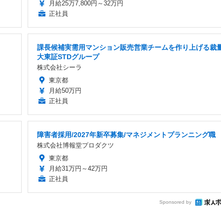
月給25万7,800円～32万円
正社員
課長候補実需用マンション販売営業チームを作り上げる裁
大東証STDグループ
株式会社シーラ
東京都
月給50万円
正社員
障害者採用/2027年新卒募集/マネジメントプランニング職
株式会社博報堂プロダクツ
東京都
月給31万円～42万円
正社員
Sponsored by