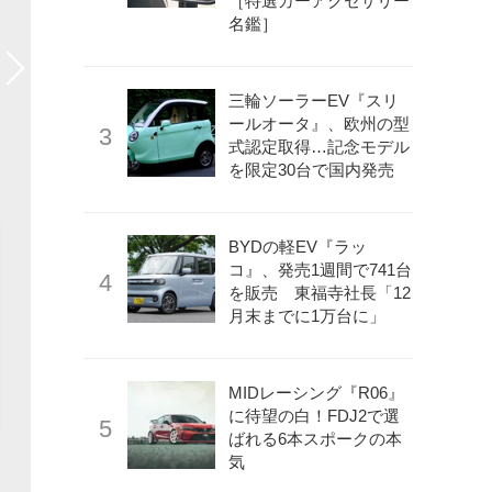
［特選カーアクセサリー
名鑑］
三輪ソーラーEV『スリ
ールオータ』、欧州の型
式認定取得…記念モデル
を限定30台で国内発売
BYDの軽EV『ラッ
コ』、発売1週間で741台
を販売 東福寺社長「12
月末までに1万台に」
MIDレーシング『R06』
に待望の白！FDJ2で選
ばれる6本スポークの本
気