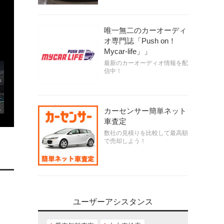
唯一無二のカーオーディ
オ専門誌「Push on！
Mycar-life」」
最新のカーオーディオ情報を配
信中！
カーセンサー簡単ネット
車査定
数社の見積りを比較して最高額
で売却しよう！
ユーザーアシスタンス