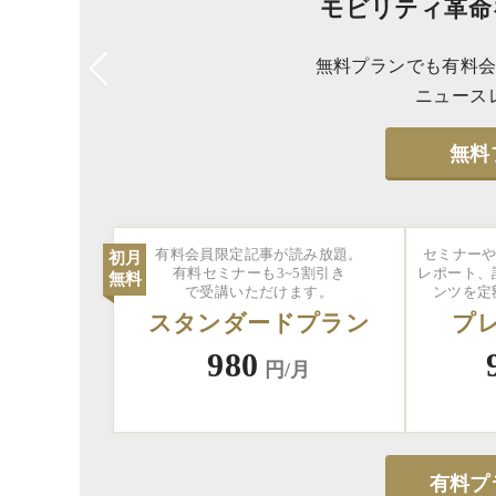
モビリティ革命
無料プランでも有料会
ニュース
無料
有料会員限定記事が読み放題。
セミナーや
初月
有料セミナーも3~5割引き
レポート、
無料
で受講いただけます。
ンツを定
スタンダードプラン
プ
980
円/月
有料プ