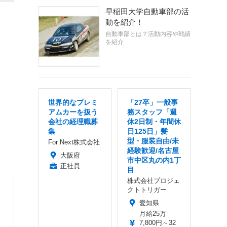
早稲田大学自動車部の活
動を紹介！
自動車部とは？活動内容や戦績
を紹介
世界的なプレミ
「27卒」一般事
アムカーを扱う
務スタッフ「週
会社の経理職募
休2日制・年間休
集
日125日」髪
型・服装自由/未
For Next株式会社
経験歓迎/名古屋
大阪府
市中区丸の内1丁
正社員
目
株式会社プロジェ
クトトリガー
愛知県
月給25万
7,800円～32