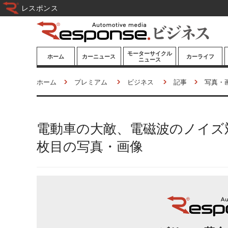
レスポンス
モーターサイクル
ホーム
カーニュース
カーライフ
ニュース
ニューモデル
ニューモデル
カスタマイズ
ホーム
プレミアム
ビジネス
記事
写真・
試乗記
試乗記
カーグッズ
道路交通/社会
カーオーディオ
電動車の大敵、電磁波のノイズ
鉄道
モータースポー
ツ/エンタメ
枚目の写真・画像
船舶
航空
宇宙