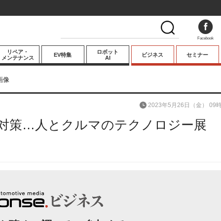
Facebook
リペア・
ロボット
EV特集
ビジネス
セミナー
メンテナンス
AI
プレミアム
画像
業界動向
2023年5月26日（金） 09
テクノロジー
対策…人とクルマのテクノロジー展 
キーパーソンイ
ンタビュー
次の画像