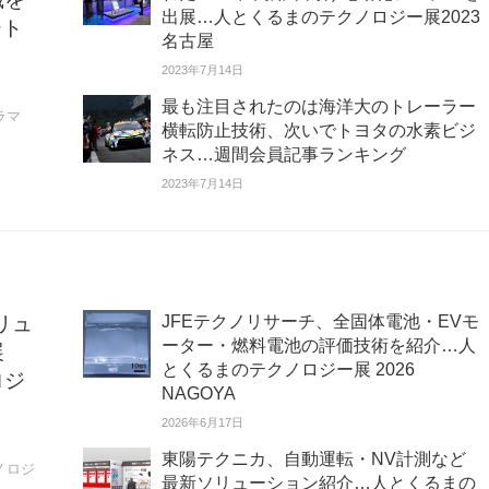
出展…人とくるまのテクノロジー展2023
ート
名古屋
」
2023年7月14日
最も注目されたのは海洋大のトレーラー
ラマ
横転防止技術、次いでトヨタの水素ビジ
ネス…週間会員記事ランキング
2023年7月14日
リュ
JFEテクノリサーチ、全固体電池・EVモ
ーター・燃料電池の評価技術を紹介…人
展
とくるまのテクノロジー展 2026
ロジ
NAGOYA
2026年6月17日
東陽テクニカ、自動運転・NV計測など
ノロジ
最新ソリューション紹介…人とくるまの