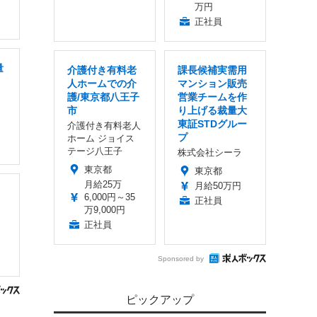
万円
正社員
量
介護付き有料老
課長候補実需用
人ホームでの介
マンション販売
護/東京都八王子
営業チームを作
市
り上げる裁量大
東証STDグルー
介護付き有料老人
プ
ホーム ジョイス
テージ八王子
株式会社シーラ
東京都
東京都
月給25万
月給50万円
6,000円～35
正社員
万9,000円
正社員
Sponsored by
ピックアップ