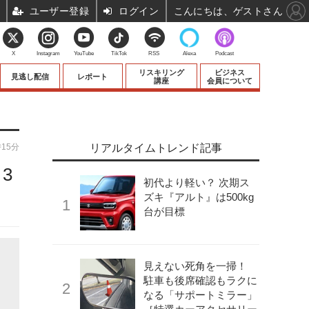
ユーザー登録
ログイン
こんにちは、ゲストさん
X
Instagram
YouTube
TikTok
RSS
Alexa
Podcast
リスキリング
ビジネス
見逃し配信
レポート
講座
会員について
時15分
リアルタイムトレンド記事
3
初代より軽い？ 次期ス
ズキ『アルト』は500kg
台が目標
見えない死角を一掃！
駐車も後席確認もラクに
なる「サポートミラー」