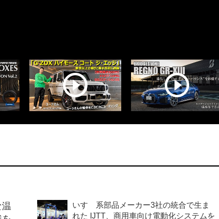
な温
いすゞ系部品メーカー3社の統合で生ま
れた IJTT、商用車向け電動化システムを
識を