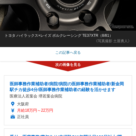
トヨタ ハイラックス×レイズ ボルクレーシング TE37XTR（8/81）
《写真撮影 土屋勇人》
この記事へ戻る
医師事務作業補助者/病院/病院の医師事務作業補助者/新金岡
駅チカ徒歩4分/医師事務作業補助者の経験を活かせます
医療法人若葉会 堺若葉会病院
大阪府
月給18万円～22万円
正社員