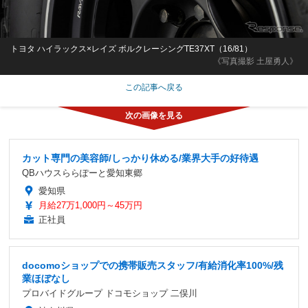
トヨタ ハイラックス×レイズ ボルクレーシングTE37XT（16/81）
《写真撮影 土屋勇人》
この記事へ戻る
カット専門の美容師/しっかり休める/業界大手の好待遇
QBハウスららぽーと愛知東郷
愛知県
月給27万1,000円～45万円
正社員
docomoショップでの携帯販売スタッフ/有給消化率100%/残
業ほぼなし
プロバイドグループ ドコモショップ 二俣川