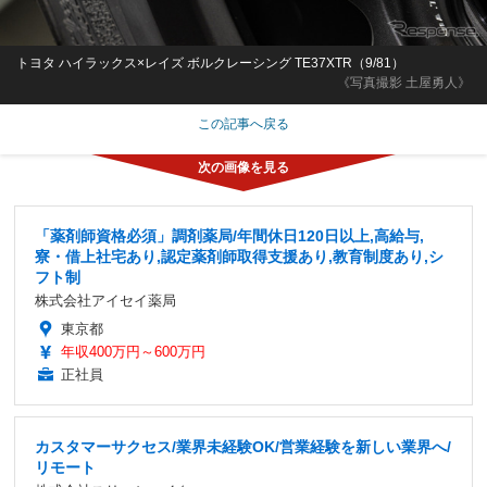
トヨタ ハイラックス×レイズ ボルクレーシング TE37XTR（9/81）
《写真撮影 土屋勇人》
この記事へ戻る
「薬剤師資格必須」調剤薬局/年間休日120日以上,高給与,
寮・借上社宅あり,認定薬剤師取得支援あり,教育制度あり,シ
フト制
株式会社アイセイ薬局
東京都
年収400万円～600万円
正社員
カスタマーサクセス/業界未経験OK/営業経験を新しい業界へ/
リモート