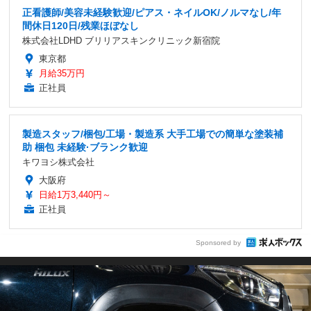
正看護師/美容未経験歓迎/ピアス・ネイルOK/ノルマなし/年
間休日120日/残業ほぼなし
株式会社LDHD ブリリアスキンクリニック新宿院
東京都
月給35万円
正社員
製造スタッフ/梱包/工場・製造系 大手工場での簡単な塗装補
助 梱包 未経験·ブランク歓迎
キワヨシ株式会社
大阪府
日給1万3,440円～
正社員
Sponsored by