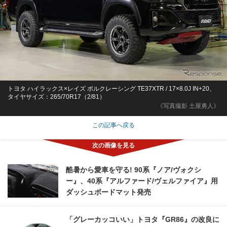
トヨタ ハイラックス×レイズ ボルクレーシング TE37XTR / 17×8.0J IN+20、
タイヤサイズ：265/70R17（2/81）
《写真撮影 土屋勇人》
この記事へ戻る
酷暑から愛車を守る! 90系『ノア/ヴォクシ
ー』、40系『アルファード/ヴェルファイア』用
ダッシュボードマット発売
「グレーカッコいい」トヨタ『GR86』の改良に