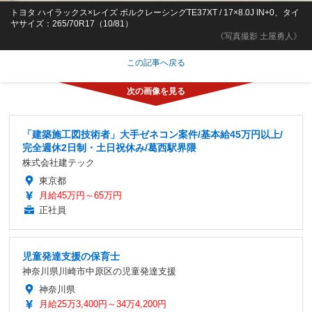
トヨタ ハイラックス×レイズ ボルクレーシングTE37XT / 17×8.0J IN+0、タイ
ヤサイズ：265/70R17（10/81）
《写真撮影 土屋勇人》
この記事へ戻る
「建築施工図技術者」大手ゼネコン案件/基本給45万円以上/
完全週休2日制・土日祝休み/葛西駅界隈
株式会社建テック
東京都
月給45万円～65万円
正社員
児童発達支援の保育士
神奈川県川崎市中原区の児童発達支援
神奈川県
月給25万3,400円～34万4,200円