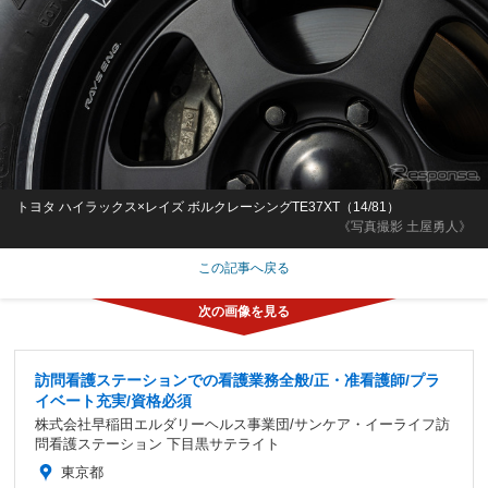
トヨタ ハイラックス×レイズ ボルクレーシングTE37XT（14/81）
《写真撮影 土屋勇人》
この記事へ戻る
訪問看護ステーションでの看護業務全般/正・准看護師/プラ
イベート充実/資格必須
株式会社早稲田エルダリーヘルス事業団/サンケア・イーライフ訪
問看護ステーション 下目黒サテライト
東京都