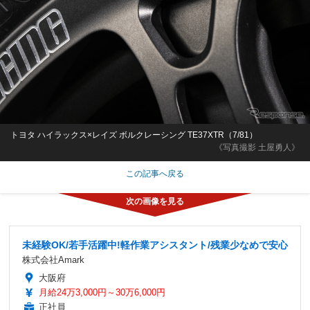
トヨタ ハイラックス×レイズ ボルクレーシング TE37XTR（7/81）
《写真撮影 土屋勇人》
この記事へ戻る
未経験OK/若手活躍中!軽作業アシスタント/残業少なめで安心
株式会社Amark
大阪府
月給24万3,000円～30万6,000円
正社員