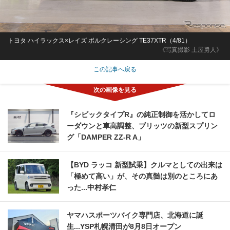
トヨタ ハイラックス×レイズ ボルクレーシング TE37XTR（4/81）
《写真撮影 土屋勇人》
この記事へ戻る
『シビックタイプR』の純正制御を活かしてロ
ーダウンと車高調整、ブリッツの新型スプリン
グ「DAMPER ZZ-R A」
【BYD ラッコ 新型試乗】クルマとしての出来は
「極めて高い」が、その真髄は別のところにあ
った...中村孝仁
ヤマハスポーツバイク専門店、北海道に誕
生...YSP札幌清田が8月8日オープン