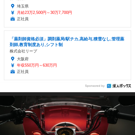
埼玉県
月給23万2,500円～30万7,700円
正社員
「薬剤師資格必須」調剤薬局/駅チカ,高給与,積雪なし,管理薬
剤師,教育制度あり,シフト制
株式会社リープ
大阪府
年収550万円～630万円
正社員
Sponsored by