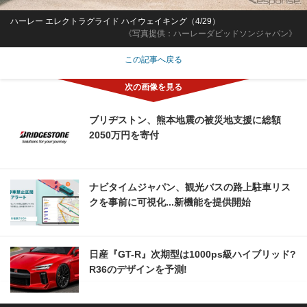
ハーレー エレクトラグライド ハイウェイキング（4/29）
《写真提供：ハーレーダビッドソンジャパン》
この記事へ戻る
ブリヂストン、熊本地震の被災地支援に総額
2050万円を寄付
ナビタイムジャパン、観光バスの路上駐車リス
クを事前に可視化...新機能を提供開始
日産『GT-R』次期型は1000ps級ハイブリッド?
R36のデザインを予測!