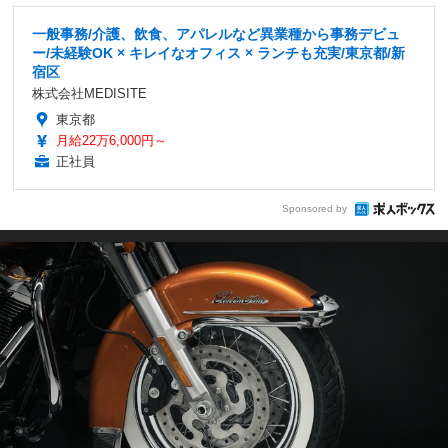
一般事務/介護、飲食、アパレルなど異業種から事務デビュ
ー/未経験OK × キレイなオフィス × ランチも充実/東京都/新
宿区
株式会社MEDISITE
東京都
月給22万6,000円～
正社員
Sponsored by