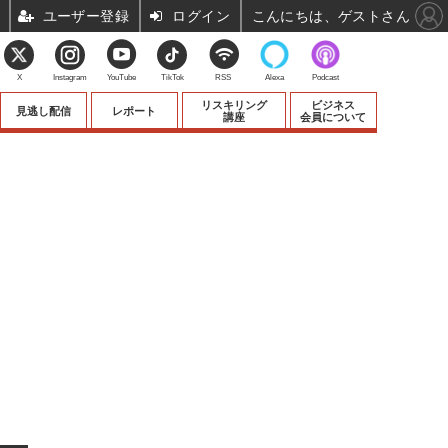
ユーザー登録
ログイン
こんにちは、ゲストさん
X
Instagram
YouTube
TikTok
RSS
Alexa
Podcast
リスキリング
ビジネス
見逃し配信
レポート
講座
会員について