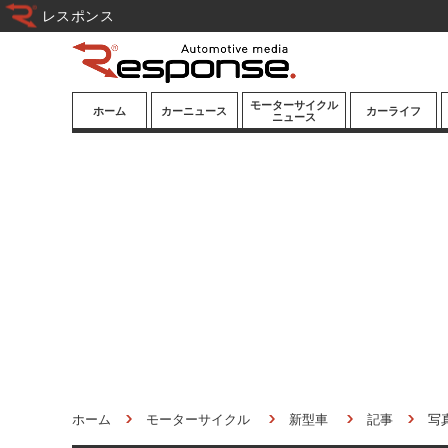
レスポンス
モーターサイクル
ホーム
カーニュース
カーライフ
ニュース
ニューモデル
ニューモデル
カスタマイズ
試乗記
試乗記
カーグッズ
道路交通/社会
カーオーディオ
鉄道
モータースポー
ツ/エンタメ
船舶
航空
宇宙
ホーム
モーターサイクル
新型車
記事
写