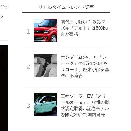
時00分
リアルタイムトレンド記事
イ
初代より軽い？ 次期ス
ズキ『アルト』は500kg
台が目標
ホンダ『ZR-V』と『シ
ビック』の1万4730台を
リコール、座席が保安基
準に不適合
三輪ソーラーEV『スリ
ールオータ』、欧州の型
式認定取得…記念モデル
を限定30台で国内発売