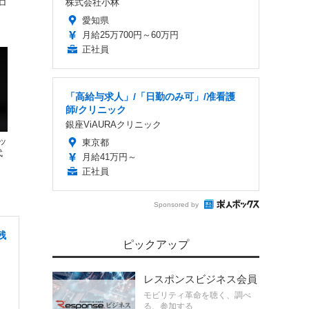
ロ
株式会社小林
愛知県
月給25万700円～60万円
正社員
「高給与求人」/「日勤のみ可」/准看護
師/クリニック
銀座ViAURAクリニック
ッ
東京都
代
月給41万円～
正社員
Sponsored by
残
ピックアップ
レスポンスビジネス会員
モビリティ革命を聴く、調べ
る、参加する