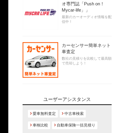
オ専門誌「Push on！
Mycar-life」」
最新のカーオーディオ情報を配
信中！
カーセンサー簡単ネット
車査定
数社の見積りを比較して最高額
で売却しよう！
ユーザーアシスタンス
愛車無料査定
中古車検索
車検比較
自動車保険一括見積り