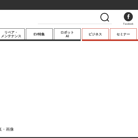
Facebook
リペア・
ロボット
EV特集
ビジネス
セミナー
メンテナンス
AI
プレミアム
業界動向
テクノロジー
キーパーソンイ
ンタビュー
真・画像