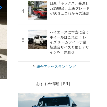
日産『キックス』受注1
万1388台、上級グレード
が86％…これからの課題
ハイエースに本当に合う
ホイールはこれだ！ レ
イズ チームデイトナ最
新適合サイズと推しデザ
インを一気見せ
《写真提供：ビー・エム・ダブリュー》
BMW R18 100
総合アクセスランキング
おすすめ情報［PR］