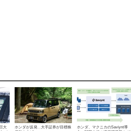
ホンダが反発...大手証券が目標株
ホンダ、マクニカのSaviynt導
は巨大