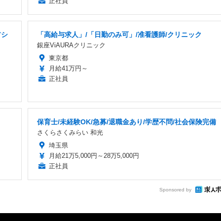
正社員
アシ
「高給与求人」/「日勤のみ可」/准看護師/クリニック
銀座ViAURAクリニック
東京都
月給41万円～
正社員
保育士/未経験OK/急募/退職金あり/学歴不問/社会保険完備
さくらさくみらい 和光
埼玉県
月給21万5,000円～28万5,000円
正社員
Sponsored by