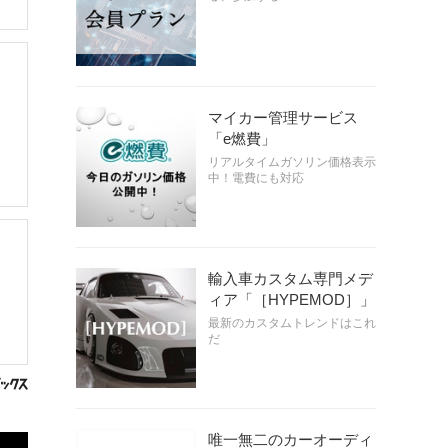
マイカー管理サービス
「e燃費」
リアルタイムガソリン価格表示
中！電費にも対応
輸入車カスタム専門メデ
ィア「［HYPEMOD］」
最新のカスタムトレンドはこれ
だ
唯一無二のカーオーディ