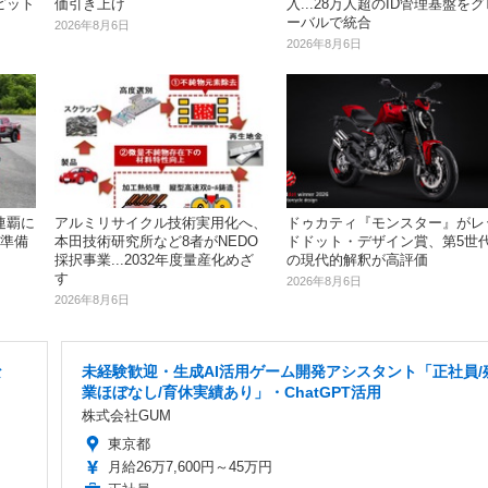
価引き上げ
入...28万人超のID管理基盤をグ
ピット
ーバルで統合
2026年8月6日
2026年8月6日
ドゥカティ『モンスター』がレ
連覇に
アルミリサイクル技術実用化へ、
ドドット・デザイン賞、第5世
』準備
本田技術研究所など8者がNEDO
の現代的解釈が高評価
採択事業...2032年度量産化めざ
す
2026年8月6日
2026年8月6日
な
未経験歓迎・生成AI活用ゲーム開発アシスタント「正社員/
業ほぼなし/育休実績あり」・ChatGPT活用
株式会社GUM
東京都
月給26万7,600円～45万円