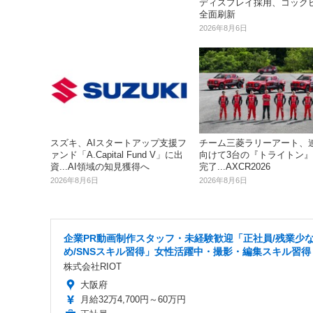
ディスプレイ採用、コック
全面刷新
2026年8月6日
スズキ、AIスタートアップ支援フ
チーム三菱ラリーアート、
ァンド「A.Capital Fund V」に出
向けて3台の『トライトン
資...AI領域の知見獲得へ
完了...AXCR2026
2026年8月6日
2026年8月6日
企業PR動画制作スタッフ・未経験歓迎「正社員/残業少
め/SNSスキル習得」女性活躍中・撮影・編集スキル習得
株式会社RIOT
大阪府
月給32万4,700円～60万円