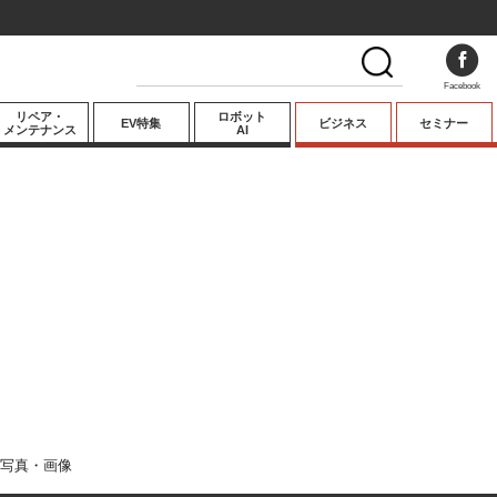
Facebook
リペア・
ロボット
EV特集
ビジネス
セミナー
メンテナンス
AI
プレミアム
業界動向
テクノロジー
キーパーソンイ
ンタビュー
写真・画像