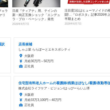
注目度1位はヒューマノイドの
フェラ
日産『ティアナ』用、テインの
闘!...『ロボスタ』記事2026年
ファリ
新・純正互換ショック「エンデュ
半期まとめ
ラ・プロ・ベーシック」発売
2026年8月7日
2026年8月7日
通訳
店長候補
しゃぶ菜 ららぽーとエキスポシティ
大阪府
月給30万円～50万円
正社員
住宅型有料老人ホームの看護師/残業ほぼなし/看護/夜勤専
株式会社ライフケア・ビジョン/はっぴーらいふ堺
大阪府
月給33万3,100円～40万円
正社員