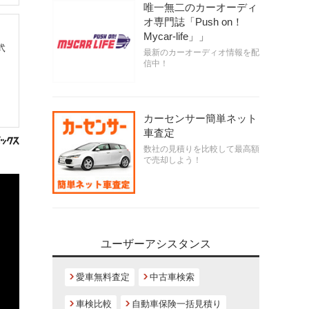
唯一無二のカーオーディ
オ専門誌「Push on！
Mycar-life」」
弐
最新のカーオーディオ情報を配
信中！
カーセンサー簡単ネット
車査定
数社の見積りを比較して最高額
で売却しよう！
ユーザーアシスタンス
愛車無料査定
中古車検索
車検比較
自動車保険一括見積り