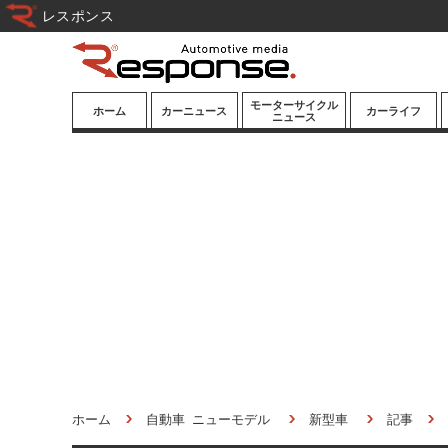
レスポンス
モーターサイクル
ホーム
カーニュース
カーライフ
ニュース
ニューモデル
ニューモデル
カスタマイズ
試乗記
試乗記
カーグッズ
道路交通/社会
カーオーディオ
鉄道
モータースポー
ツ/エンタメ
船舶
航空
宇宙
ホーム
自動車 ニューモデル
新型車
記事