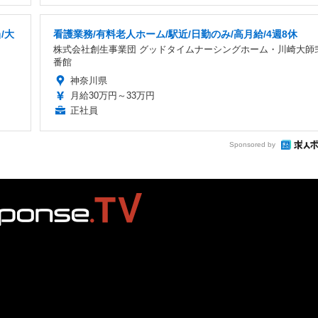
/大
看護業務/有料老人ホーム/駅近/日勤のみ/高月給/4週8休
株式会社創生事業団 グッドタイムナーシングホーム・川崎大師
番館
神奈川県
月給30万円～33万円
正社員
Sponsored by