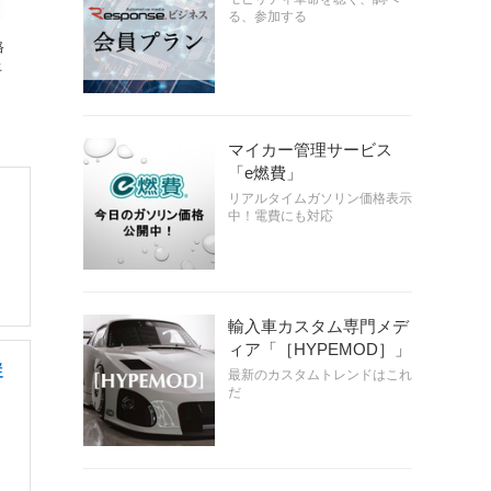
る、参加する
格
上
マイカー管理サービス
「e燃費」
リアルタイムガソリン価格表示
中！電費にも対応
輸入車カスタム専門メデ
ィア「［HYPEMOD］」
従
最新のカスタムトレンドはこれ
だ