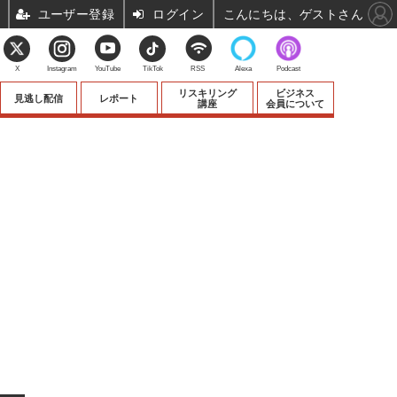
ユーザー登録
ログイン
こんにちは、ゲストさん
X
Instagram
YouTube
TikTok
RSS
Alexa
Podcast
リスキリング
ビジネス
見逃し配信
レポート
講座
会員について