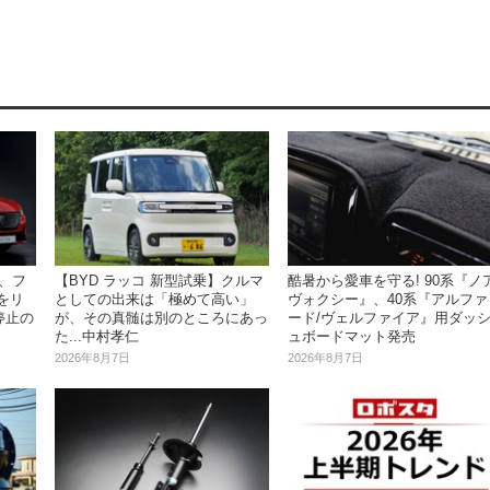
、フ
【BYD ラッコ 新型試乗】クルマ
酷暑から愛車を守る! 90系『ノア
台をリ
としての出来は「極めて高い」
ヴォクシー』、40系『アルファ
停止の
が、その真髄は別のところにあっ
ード/ヴェルファイア』用ダッ
た...中村孝仁
ュボードマット発売
2026年8月7日
2026年8月7日