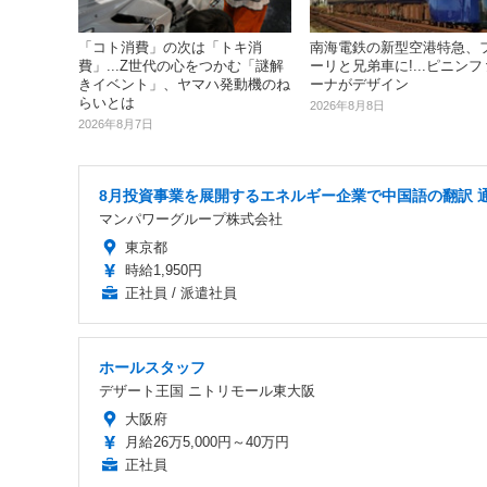
「コト消費」の次は「トキ消
南海電鉄の新型空港特急、
費」...Z世代の心をつかむ「謎解
ーリと兄弟車に!...ピニン
きイベント」、ヤマハ発動機のね
ーナがデザイン
らいとは
2026年8月8日
2026年8月7日
8月投資事業を展開するエネルギー企業で中国語の翻訳 
マンパワーグループ株式会社
東京都
時給1,950円
正社員 / 派遣社員
ホールスタッフ
デザート王国 ニトリモール東大阪
大阪府
月給26万5,000円～40万円
正社員