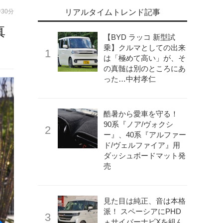
時30分
リアルタイムトレンド記事
真
【BYD ラッコ 新型試
乗】クルマとしての出来
は「極めて高い」が、そ
の真髄は別のところにあ
った…中村孝仁
酷暑から愛車を守る！
90系『ノア/ヴォクシ
ー』、40系『アルファー
ド/ヴェルファイア』用
ダッシュボードマット発
売
見た目は純正、音は本格
派！ スペーシアにPHD
＋サイバーナビXを組ん