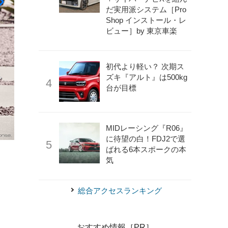
だ実用派システム［Pro
Shop インストール・レ
ビュー］by 東京車楽
初代より軽い？ 次期ス
ズキ『アルト』は500kg
台が目標
MIDレーシング『R06』
に待望の白！FDJ2で選
《photo by Lexus》
レクサスNX450h+
ばれる6本スポークの本
気
総合アクセスランキング
おすすめ情報［PR］