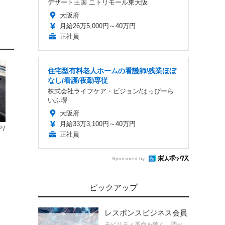
デザート王国 ニトリモール東大阪
大阪府
月給26万5,000円～40万円
正社員
住宅型有料老人ホームの看護師/残業ほぼ
なし/看護/夜勤専従
株式会社ライフケア・ビジョン/はっぴーら
いふ堺
大阪府
月給33万3,100円～40万円
/
正社員
シ
Sponsored by
ピックアップ
レスポンスビジネス会員
モビリティ革命を聴く、調べ