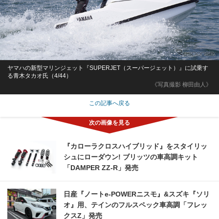
ヤマハの新型マリンジェット『SUPERJET（スーパージェット）』に試乗す
る青木タカオ氏（4/44）
《写真撮影 柳田由人》
この記事へ戻る
『カローラクロスハイブリッド』をスタイリッ
シュにローダウン! ブリッツの車高調キット
「DAMPER ZZ-R」発売
日産『ノートe-POWERニスモ』&スズキ『ソリ
オ』用、テインのフルスペック車高調「フレッ
クスZ」発売