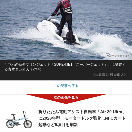
ヤマハの新型マリンジェット『SUPERJET（スーパージェット）』に試乗す
る青木タカオ氏（2/44）
《写真撮影 柳田由人》
この記事へ戻る
折りたたみ電動アシスト自転車「Air 20 Ultra」
に2026年型、モータートルク強化...NFCカード
起動など5項目を刷新