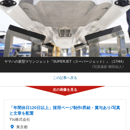
ヤマハの新型マリンジェット『SUPERJET（スーパージェット）』（17/44）
《写真撮影 柳田由人》
この記事へ戻る
「年間休日120日以上」採用ページ制作/昇給・賞与あり/写真
と文章を配置
Yts株式会社
東京都