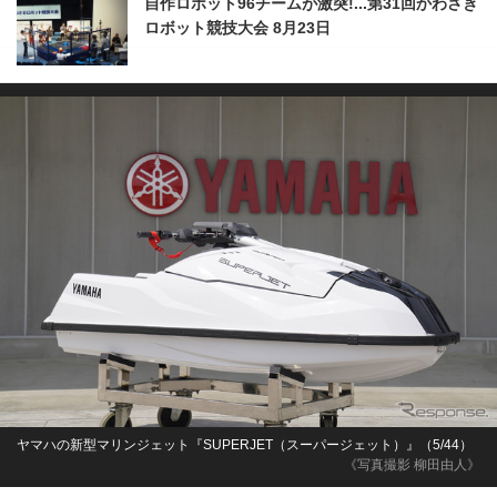
自作ロボット96チームが激突!...第31回かわさき
ロボット競技大会 8月23日
ヤマハの新型マリンジェット『SUPERJET（スーパージェット）』（5/44）
《写真撮影 柳田由人》