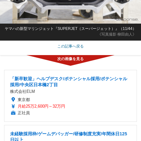
ヤマハの新型マリンジェット『SUPERJET（スーパージェット）』（11/44）
《写真撮影 柳田由人》
この記事へ戻る
「新卒歓迎」ヘルプデスク/ポテンシャル採用/ポテンシャル
採用/中央区日本橋2丁目
株式会社ELM
東京都
月給25万2,600円～32万円
正社員
未経験採用枠/ゲームデバッガー/研修制度充実/年間休日125
日以上