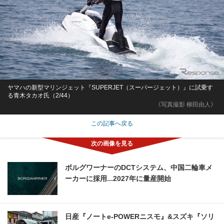
ヤマハの新型マリンジェット『SUPERJET（スーパージェット）』に試乗す
る青木タカオ氏（2/44）
《写真撮影 柳田由人》
この記事へ戻る
ボルグワーナーのDCTシステム、中国二輪車メ
ーカーに採用...2027年に量産開始
日産『ノートe-POWERニスモ』&スズキ『ソリ