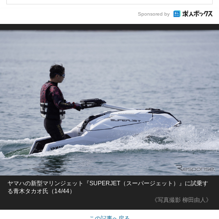
Sponsored by
ヤマハの新型マリンジェット『SUPERJET（スーパージェット）』に試乗す
る青木タカオ氏（14/44）
《写真撮影 柳田由人》
この記事へ戻る