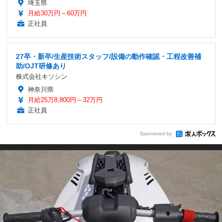
埼玉県
月給30万円～60万円
正社員
27卒・新卒/生産技術スタッフ/設備の動作確認・工程改善補
助/OJT研修あり
株式会社キソシン
神奈川県
月給25万8,800円～32万円
正社員
Sponsored by