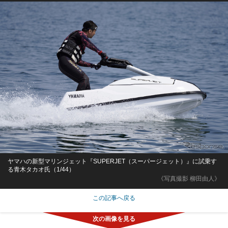
ヤマハの新型マリンジェット『SUPERJET（スーパージェット）』に試乗す
る青木タカオ氏（1/44）
《写真撮影 柳田由人》
この記事へ戻る