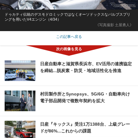
ドゥカティ伝統のデスモドロミックではなくオーソドックスなバルブスプリ
ングを用いたV4エンジン（4/34）
《写真撮影 土屋勇人》
この記事へ戻る
日産自動車と滋賀県長浜市、EV活用の連携協定
を締結...脱炭素・防災・地域活性化を推進
村田製作所とSynopsys、5G/6G・自動車向け
電子部品開発で複数年契約を拡大
日産『キックス』受注1万1388台、上級グレー
ドが86%...これからの課題