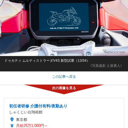
ドゥカティ ムルティストラーダV4S 新型試乗（13/34）
《写真撮影 土屋勇人》
この記事へ戻る
初任者研修 介護付有料/夜勤あり
しゃくじい台翔裕館
東京都
月給25万1,000円～