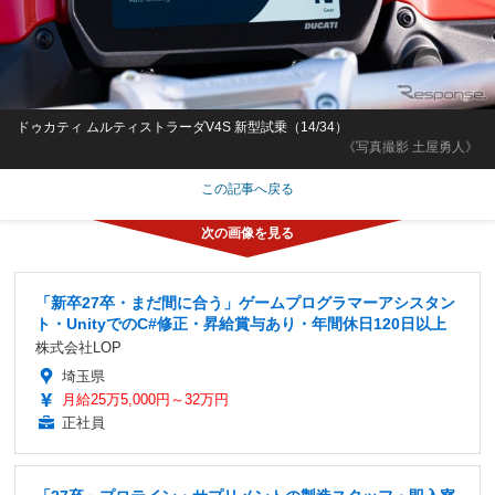
ドゥカティ ムルティストラーダV4S 新型試乗（14/34）
《写真撮影 土屋勇人》
この記事へ戻る
「新卒27卒・まだ間に合う」ゲームプログラマーアシスタン
ト・UnityでのC#修正・昇給賞与あり・年間休日120日以上
株式会社LOP
埼玉県
月給25万5,000円～32万円
正社員