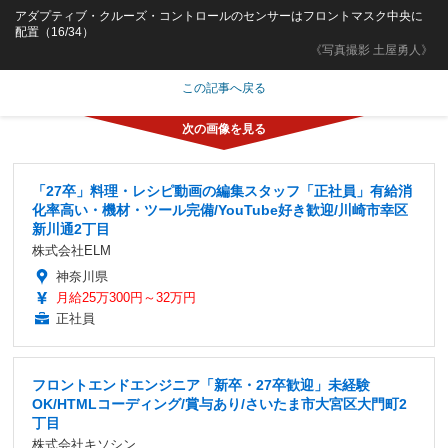
アダプティブ・クルーズ・コントロールのセンサーはフロントマスク中央に
配置（16/34）
《写真撮影 土屋勇人》
この記事へ戻る
「27卒」料理・レシピ動画の編集スタッフ「正社員」有給消
化率高い・機材・ツール完備/YouTube好き歓迎/川崎市幸区
新川通2丁目
株式会社ELM
神奈川県
月給25万300円～32万円
正社員
フロントエンドエンジニア「新卒・27卒歓迎」未経験
OK/HTMLコーディング/賞与あり/さいたま市大宮区大門町2
丁目
株式会社キソシン