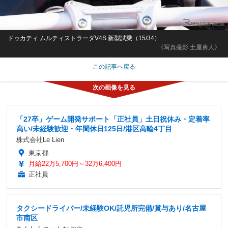
ドゥカティ ムルティストラーダV4S 新型試乗（15/34）
《写真撮影 土屋勇人》
この記事へ戻る
「27卒」ゲーム開発サポート「正社員」土日祝休み・定着率
高い/未経験歓迎・年間休日125日/港区高輪4丁目
株式会社Le Lien
東京都
月給22万5,700円～32万6,400円
正社員
タクシードライバー/未経験OK/託児所完備/賞与あり/名古屋
市南区