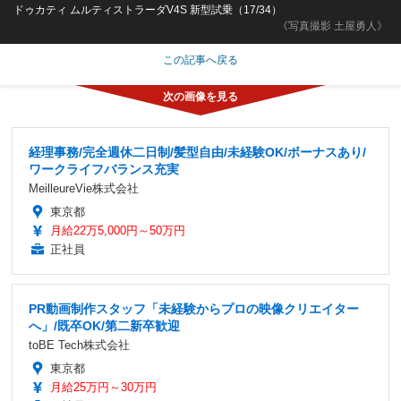
ドゥカティ ムルティストラーダV4S 新型試乗（17/34）
《写真撮影 土屋勇人》
この記事へ戻る
経理事務/完全週休二日制/髪型自由/未経験OK/ボーナスあり/
ワークライフバランス充実
MeilleureVie株式会社
東京都
月給22万5,000円～50万円
正社員
PR動画制作スタッフ「未経験からプロの映像クリエイター
へ」/既卒OK/第二新卒歓迎
toBE Tech株式会社
東京都
月給25万円～30万円