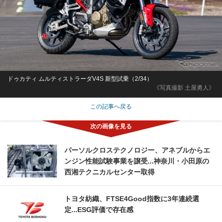
ドゥカティ ムルティストラーダV4S 新型試乗（2/34）
《写真撮影 土屋勇人》
この記事へ戻る
パーソルクロステクノロジー、アネブルからエ
ンジン性能試験事業を譲受...神奈川・小田原の
西湘テクニカルセンター取得
トヨタ紡織、FTSE4Good指数に3年連続選
定...ESG評価で存在感