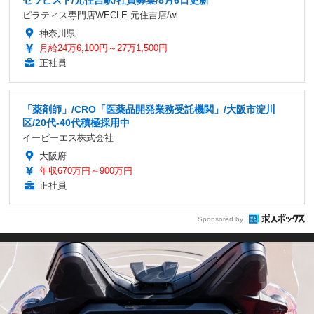
セラピスト/元住吉駅/社員募集/8月6日更新
ピラティス専門店WECLE 元住吉店/wl
神奈川県
月給24万6,100円～27万1,500円
正社員
「薬剤師」/CRO「医薬品開発業務受託機関」/大阪市淀川
区/20代-40代積極採用中
イーピーエス株式会社
大阪府
年収670万円～900万円
正社員
Sponsored by