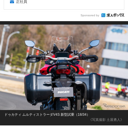
正社員
Sponsored by
ドゥカティ ムルティストラーダV4S 新型試乗（18/34）
《写真撮影 土屋勇人》