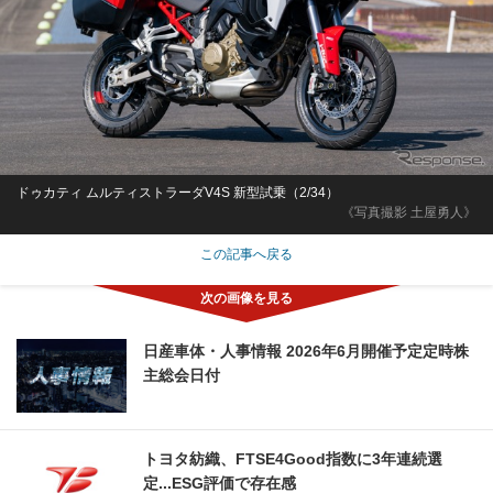
ドゥカティ ムルティストラーダV4S 新型試乗（2/34）
《写真撮影 土屋勇人》
この記事へ戻る
日産車体・人事情報 2026年6月開催予定定時株
主総会日付
トヨタ紡織、FTSE4Good指数に3年連続選
定...ESG評価で存在感