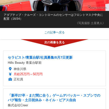
アダプティブ・クルーズ・コントロールのセンサーはフロントマスク中央に
配置（16/34）
《写真撮影 土屋勇人》
この記事へ戻る
セラピスト/青葉台駅/社員募集/8月7日更新
Hills Beauty 青葉台駅前
神奈川県
月給25万円～50万円
正社員
「新卒27卒・まだ間に合う」ゲームデバッカー・スプシでの
バグ報告・土日祝休み・ネイル・ピアス自由
株式会社Creer