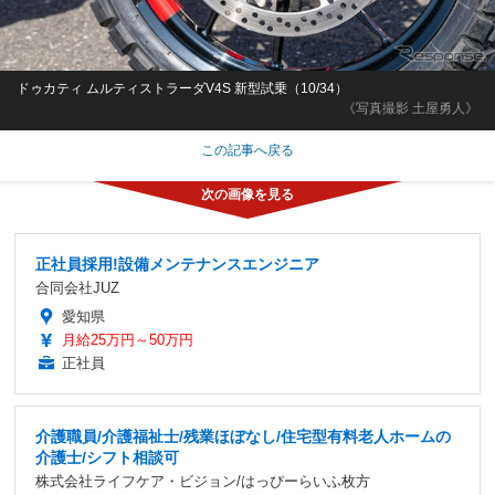
ドゥカティ ムルティストラーダV4S 新型試乗（10/34）
《写真撮影 土屋勇人》
この記事へ戻る
正社員採用!設備メンテナンスエンジニア
合同会社JUZ
愛知県
月給25万円～50万円
正社員
介護職員/介護福祉士/残業ほぼなし/住宅型有料老人ホームの
介護士/シフト相談可
株式会社ライフケア・ビジョン/はっぴーらいふ枚方