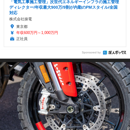
「電気工事施工管理」次世代エネルギーインフラの施工管理
ディレクター/年収最大900万/9割が内勤のPMスタイル/全国
対応
株式会社操電
東京都
年収600万円～1,000万円
正社員
Sponsored by