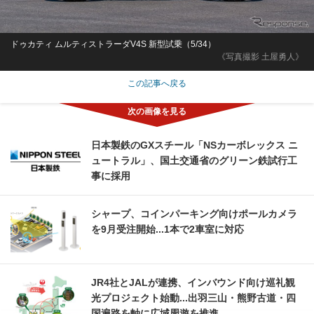
ドゥカティ ムルティストラーダV4S 新型試乗（5/34）
《写真撮影 土屋勇人》
この記事へ戻る
日本製鉄のGXスチール「NSカーボレックス ニ
ュートラル」、国土交通省のグリーン鉄試行工
事に採用
シャープ、コインパーキング向けポールカメラ
を9月受注開始...1本で2車室に対応
JR4社とJALが連携、インバウンド向け巡礼観
光プロジェクト始動...出羽三山・熊野古道・四
国遍路を軸に広域周遊を推進