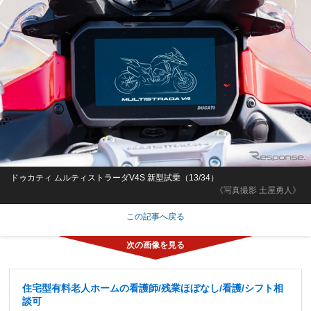
ドゥカティ ムルティストラーダV4S 新型試乗（13/34）
《写真撮影 土屋勇人》
この記事へ戻る
住宅型有料老人ホームの看護師/残業ほぼなし/看護/シフト相
談可