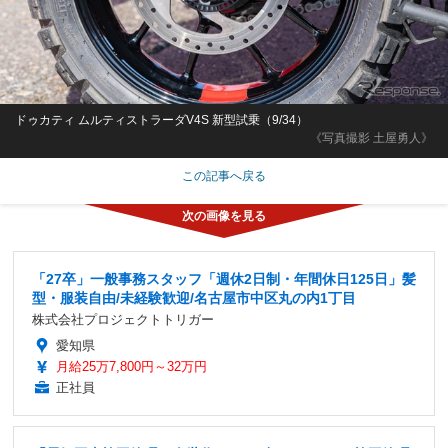
ドゥカティ ムルティストラーダV4S 新型試乗（9/34）
《写真撮影 土屋勇人》
この記事へ戻る
「27卒」一般事務スタッフ「週休2日制・年間休日125日」髪
型・服装自由/未経験歓迎/名古屋市中区丸の内1丁目
株式会社プロジェクトトリガー
愛知県
月給25万7,800円～32万円
正社員