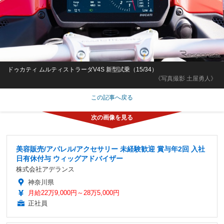
ドゥカティ ムルティストラーダV4S 新型試乗（15/34）
《写真撮影 土屋勇人》
この記事へ戻る
美容販売/アパレル/アクセサリー 未経験歓迎 賞与年2回 入社
日有休付与 ウィッグアドバイザー
株式会社アデランス
神奈川県
月給22万9,000円～28万5,000円
正社員