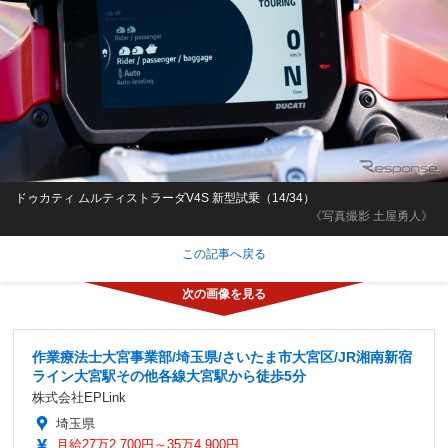
ドゥカティ ムルティストラーダV4S 新型試乗（14/34）
《写真撮影 土屋勇人》
この記事へ戻る
作業療法士大宮事業部/埼玉県/さいたま市大宮区/JR湘南新宿
ライン大宮駅その他各線大宮駅から徒歩5分
株式会社EPLink
埼玉県
月給27万2,700円～35万4,900円