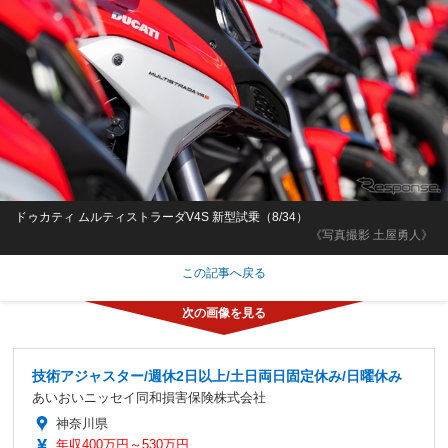
ドゥカティ ムルティストラーダV4S 新型試乗（8/34）
《写真撮影 土屋勇人》
この記事へ戻る
技術アジャスター/週休2日以上/土日両日固定休み/日曜休み
あいおいニッセイ同和損害保険株式会社
神奈川県
年収400万円～530万円