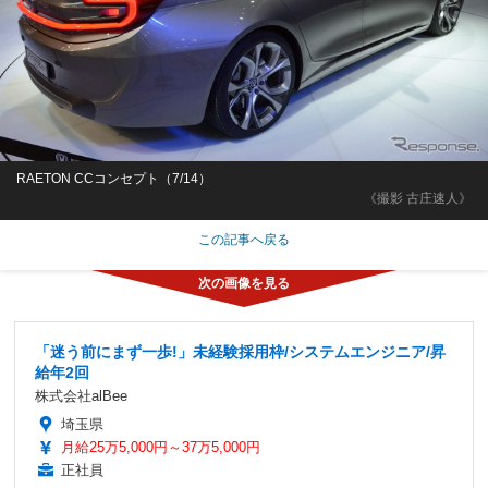
RAETON CCコンセプト（7/14）
《撮影 古庄速人》
この記事へ戻る
「迷う前にまず一歩!」未経験採用枠/システムエンジニア/昇
給年2回
株式会社alBee
埼玉県
月給25万5,000円～37万5,000円
正社員