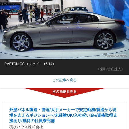
RAETON CCコンセプト（6/14）
《撮影 古庄速人》
この記事へ戻る
外壁パネル製造・管理/大手メーカーで安定勤務/製造から現
場を支えるポジションへ/未経験OK/入社祝い金&資格取得支
援あり/無料の社員寮完備
積水ハウス株式会社