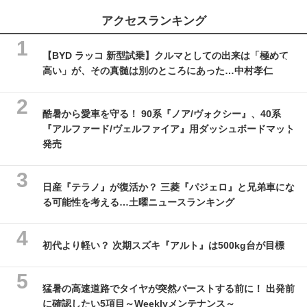
アクセスランキング
【BYD ラッコ 新型試乗】クルマとしての出来は「極めて
高い」が、その真髄は別のところにあった…中村孝仁
酷暑から愛車を守る！ 90系『ノア/ヴォクシー』、40系
『アルファード/ヴェルファイア』用ダッシュボードマット
発売
日産『テラノ』が復活か？ 三菱『パジェロ』と兄弟車にな
る可能性を考える…土曜ニュースランキング
初代より軽い？ 次期スズキ『アルト』は500kg台が目標
猛暑の高速道路でタイヤが突然バーストする前に！ 出発前
に確認したい5項目～Weeklyメンテナンス～