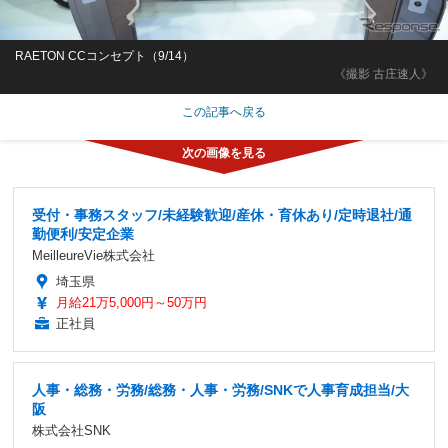
RAETON CCコンセプト（9/14）
《撮影 古庄速人》
この記事へ戻る
受付・事務スタッフ/未経験歓迎/産休・育休あり/定時退社/通
勤便利/安定企業
MeilleureVie株式会社
埼玉県
月給21万5,000円～50万円
正社員
人事・総務・労務/総務・人事・労務/SNKで人事育成担当/大
阪
株式会社SNK