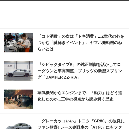
「コト消費」の次は「トキ消費」...Z世代の心を
つかむ「謎解きイベント」、ヤマハ発動機のね
らいとは
『シビックタイプR』の純正制御を活かしてロ
ーダウンと車高調整、ブリッツの新型スプリン
グ「DAMPER ZZ-R A」
蒸気機関からエンジンまで、「動力」はどう進
化したのか...工学の視点から読み解く歴史
「グレーカッコいい」トヨタ『GR86』の改良に
ファン歓喜! レース参戦車の「AT化」にもファ