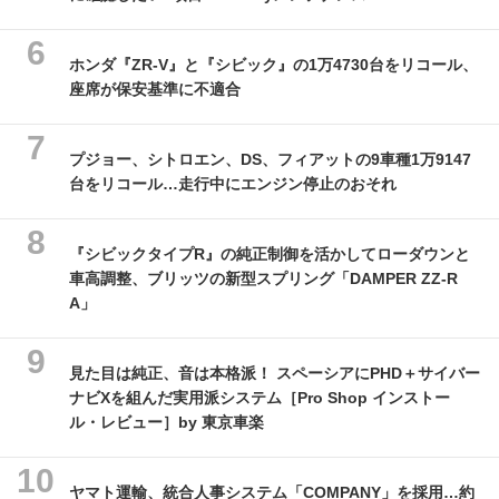
ホンダ『ZR-V』と『シビック』の1万4730台をリコール、
座席が保安基準に不適合
プジョー、シトロエン、DS、フィアットの9車種1万9147
台をリコール…走行中にエンジン停止のおそれ
『シビックタイプR』の純正制御を活かしてローダウンと
車高調整、ブリッツの新型スプリング「DAMPER ZZ-R
A」
見た目は純正、音は本格派！ スペーシアにPHD＋サイバー
ナビXを組んだ実用派システム［Pro Shop インストー
ル・レビュー］by 東京車楽
ヤマト運輸、統合人事システム「COMPANY」を採用…約