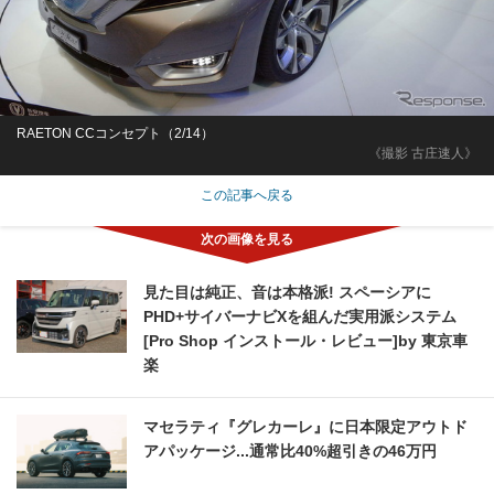
RAETON CCコンセプト（2/14）
《撮影 古庄速人》
この記事へ戻る
見た目は純正、音は本格派! スペーシアに
PHD+サイバーナビXを組んだ実用派システム
[Pro Shop インストール・レビュー]by 東京車
楽
マセラティ『グレカーレ』に日本限定アウトド
アパッケージ...通常比40%超引きの46万円