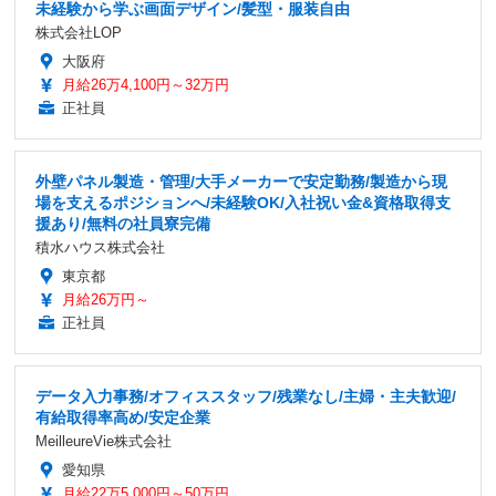
未経験から学ぶ画面デザイン/髪型・服装自由
株式会社LOP
大阪府
月給26万4,100円～32万円
正社員
外壁パネル製造・管理/大手メーカーで安定勤務/製造から現
場を支えるポジションへ/未経験OK/入社祝い金&資格取得支
援あり/無料の社員寮完備
積水ハウス株式会社
東京都
月給26万円～
正社員
データ入力事務/オフィススタッフ/残業なし/主婦・主夫歓迎/
有給取得率高め/安定企業
MeilleureVie株式会社
愛知県
月給22万5,000円～50万円