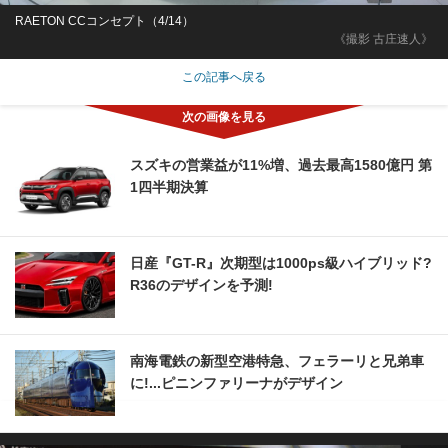
RAETON CCコンセプト（4/14）
《撮影 古庄速人》
この記事へ戻る
スズキの営業益が11%増、過去最高1580億円 第
1四半期決算
日産『GT-R』次期型は1000ps級ハイブリッド?
R36のデザインを予測!
南海電鉄の新型空港特急、フェラーリと兄弟車
に!...ピニンファリーナがデザイン