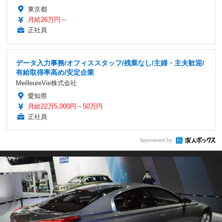
東京都
月給26万円～
正社員
データ入力事務/オフィススタッフ/残業なし/主婦・主夫歓迎/
有給取得率高め/安定企業
MeilleureVie株式会社
愛知県
月給22万5,000円～50万円
正社員
Sponsored by