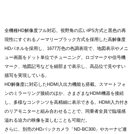
全機種HD解像度フル対応。視野角の広いIPS方式と黒色の再
現性にすぐれるノーマリーブラック方式を採用した高解像度
HDパネルを採用し、1677万色の色調表現で、地図表示やメニ
ュー画面をドット単位でチューニング。ロゴマークや信号機
マーク、地図記号などを細部まで表示し、高品位で見やすい
描写を実現している。
HD解像度に対応したHDMI入出力機能も搭載。スマートフォ
ンのミラーリング接続のほか、さまざまなHDMI機器を接続
し、多様なコンテンツを高精細に表示できる。HDMI入力付き
のリアモニターと組み合わせることで、同乗者全員で臨場感
溢れる迫力の映像を楽しむことも可能だ。
さらに、別売のHDバックカメラ「ND-BC300」やカーナビ連