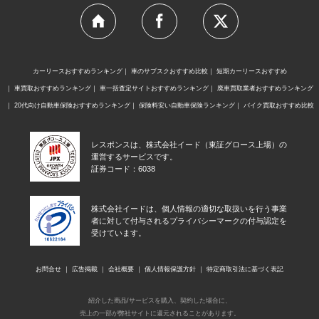
カーリースおすすめランキング
車のサブスクおすすめ比較
短期カーリースおすすめ
車買取おすすめランキング
車一括査定サイトおすすめランキング
廃車買取業者おすすめランキング
20代向け自動車保険おすすめランキング
保険料安い自動車保険ランキング
バイク買取おすすめ比較
レスポンスは、株式会社イード（東証グロース上場）の
運営するサービスです。
証券コード：6038
株式会社イードは、個人情報の適切な取扱いを行う事業
者に対して付与されるプライバシーマークの付与認定を
受けています。
お問合せ
広告掲載
会社概要
個人情報保護方針
特定商取引法に基づく表記
紹介した商品/サービスを購入、契約した場合に、
売上の一部が弊社サイトに還元されることがあります。