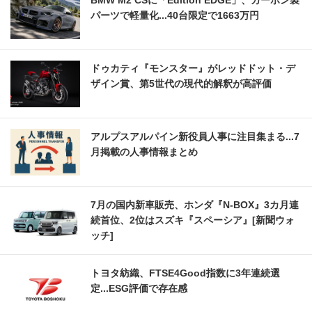
BMW M2 CSに「Edition EDGE」、カーボン製
パーツで軽量化...40台限定で1663万円
ドゥカティ『モンスター』がレッドドット・デ
ザイン賞、第5世代の現代的解釈が高評価
アルプスアルパイン新役員人事に注目集まる...7
月掲載の人事情報まとめ
7月の国内新車販売、ホンダ『N-BOX』3カ月連
続首位、2位はスズキ『スペーシア』[新聞ウォ
ッチ]
トヨタ紡織、FTSE4Good指数に3年連続選
定...ESG評価で存在感