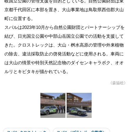
岐国立公園の管理支援を目的としている。自然公園財団は東
京都千代田区に本部を置き、大山事業地は鳥取県西伯郡大山
町に位置する。
スバルは2023年10月から自然公園財団とパートナーシップを
結び、日光国立公園や中部山岳国立公園での活動を支援して
きた。クロストレックは、大山・桝水高原の管理や外来植物
の除去、違法採取防止の啓発活動などに使用される。車両に
は大山の情景や特別天然記念物のダイセンキャラボク、オオ
ルリとキビタキが描かれている。
《森脇稔》