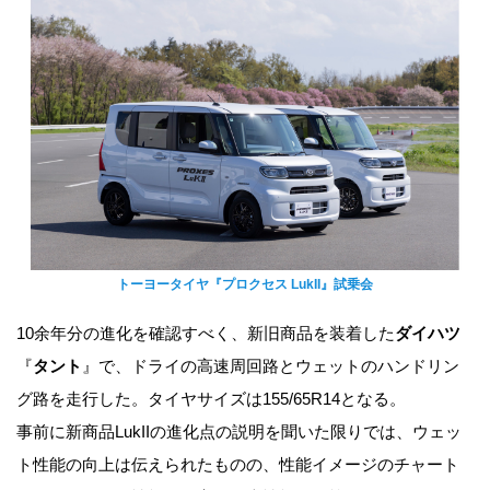
トーヨータイヤ『プロクセス LukII』試乗会
10余年分の進化を確認すべく、新旧商品を装着した
ダイハツ
『
タント
』で、ドライの高速周回路とウェットのハンドリン
グ路を走行した。タイヤサイズは155/65R14となる。
事前に新商品LukIIの進化点の説明を聞いた限りでは、ウェッ
ト性能の向上は伝えられたものの、性能イメージのチャート