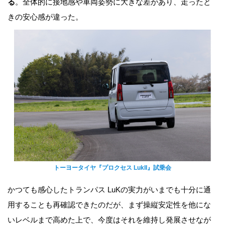
る
。全体的に接地感や車両姿勢に大きな差があり、走ったと
きの安心感が違った。
トーヨータイヤ『プロクセス LukII』試乗会
かつても感心したトランパス LuKの実力がいまでも十分に通
用することも再確認できたのだが、まず操縦安定性を他にな
いレベルまで高めた上で、今度はそれを維持し発展させなが