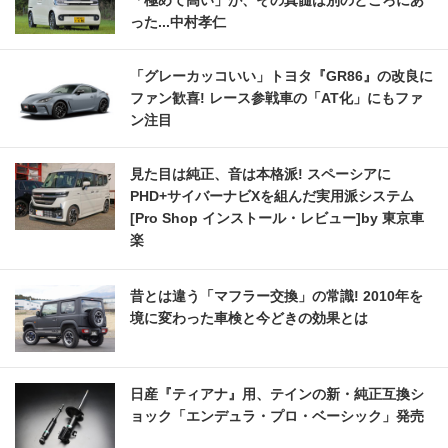
「極めて高い」が、その真髄は別のところにあ
った...中村孝仁
「グレーカッコいい」トヨタ『GR86』の改良に
ファン歓喜! レース参戦車の「AT化」にもファ
ン注目
見た目は純正、音は本格派! スペーシアに
PHD+サイバーナビXを組んだ実用派システム
[Pro Shop インストール・レビュー]by 東京車
楽
昔とは違う「マフラー交換」の常識! 2010年を
境に変わった車検と今どきの効果とは
日産『ティアナ』用、テインの新・純正互換シ
ョック「エンデュラ・プロ・ベーシック」発売