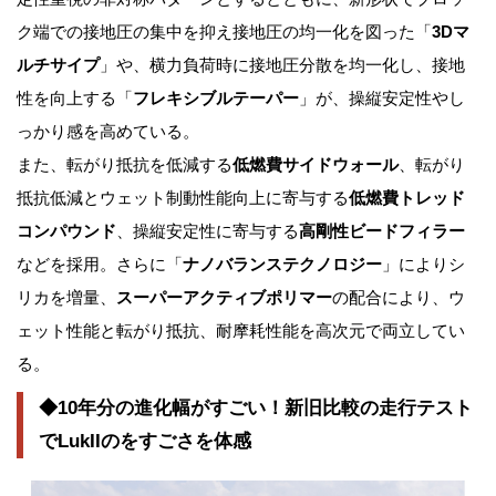
ク端での接地圧の集中を抑え接地圧の均一化を図った「
3Dマ
ルチサイプ
」や、横力負荷時に接地圧分散を均一化し、接地
性を向上する「
フレキシブルテーパー
」が、操縦安定性やし
っかり感を高めている。
また、転がり抵抗を低減する
低燃費サイドウォール
、転がり
抵抗低減とウェット制動性能向上に寄与する
低燃費トレッド
コンパウンド
、操縦安定性に寄与する
高剛性ビードフィラー
などを採用。さらに「
ナノバランステクノロジー
」によりシ
リカを増量、
スーパーアクティブポリマー
の配合により、ウ
ェット性能と転がり抵抗、耐摩耗性能を高次元で両立してい
る。
◆10年分の進化幅がすごい！新旧比較の走行テスト
でLukIIのをすごさを体感