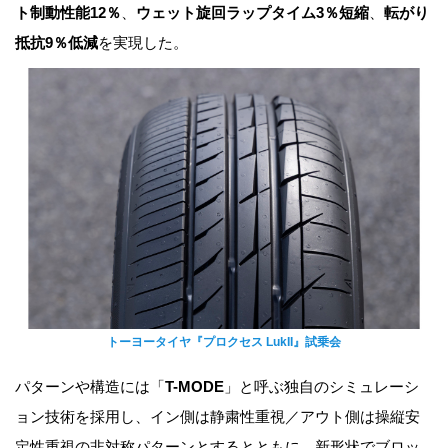
ト制動性能12％
、
ウェット旋回ラップタイム3％短縮
、
転がり
抵抗9％低減
を実現した。
トーヨータイヤ『プロクセス LukII』試乗会
パターンや構造には「
T-MODE
」と呼ぶ独自のシミュレーシ
ョン技術を採用し、イン側は静粛性重視／アウト側は操縦安
定性重視の非対称パターンとするとともに、新形状でブロッ