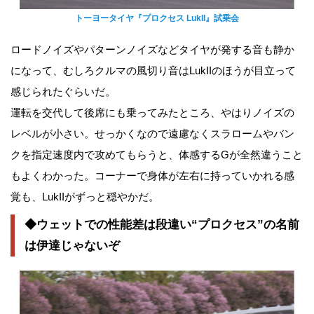
トーヨータイヤ『プロクセス LukII』試乗会
ロードノイズやパターンノイズなどタイヤが発する音も静か
になって、むしろクルマの風切り音はLukIIのほうが目立って
感じられたぐらいだ。
運転を交代して後席にも乗ってみたところ、やはりノイズの
レベルが小さい。せっかくなので遠慮なくスラロームやバン
クを指定速度内で攻めてもらうと、体感するGが全然違うこと
もよくわかった。コーナーで身体が左右に持っていかれる感
覚も、LukIIがずっと穏やかだ。
◆ウェットでの性能差は段違い“プロクセス”の名前
は伊達じゃないぞ