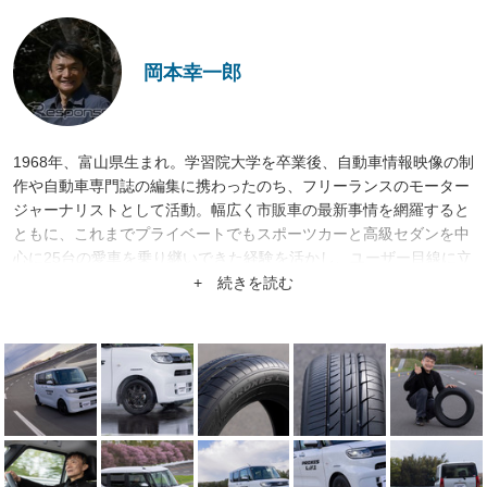
岡本幸一郎
1968年、富山県生まれ。学習院大学を卒業後、自動車情報映像の制
作や自動車専門誌の編集に携わったのち、フリーランスのモーター
ジャーナリストとして活動。幅広く市販車の最新事情を網羅すると
ともに、これまでプライベートでもスポーツカーと高級セダンを中
心に25台の愛車を乗り継いできた経験を活かし、ユーザー目線に立
った視点をモットーに多方面に鋭意執筆中。日本自動車ジャーナリ
+ 続きを読む
スト協会会員。日本カー・オブ・ザ・イヤー選考委員。