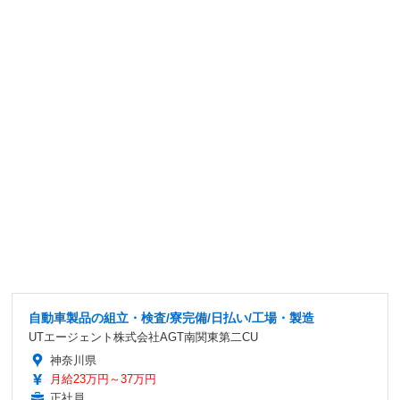
自動車製品の組立・検査/寮完備/日払い/工場・製造
UTエージェント株式会社AGT南関東第二CU
神奈川県
月給23万円～37万円
正社員